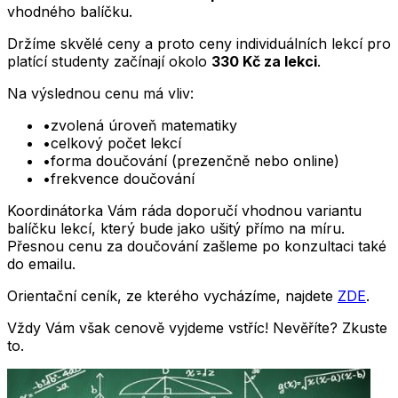
vhodného balíčku.
Držíme skvělé ceny a proto ceny individuálních lekcí pro
platící studenty začínají okolo
330 Kč za lekci
.
Na výslednou cenu má vliv:
•
zvolená úroveň matematiky
•
celkový počet lekcí
•
forma doučování (prezenčně nebo online)
•
frekvence doučování
Koordinátorka Vám ráda doporučí vhodnou variantu
balíčku lekcí, který bude jako ušitý přímo na míru.
Přesnou cenu za doučování zašleme po konzultaci také
do emailu.
Orientační ceník, ze kterého vycházíme, najdete
ZDE
.
Vždy Vám však cenově vyjdeme vstříc! Nevěříte? Zkuste
to.