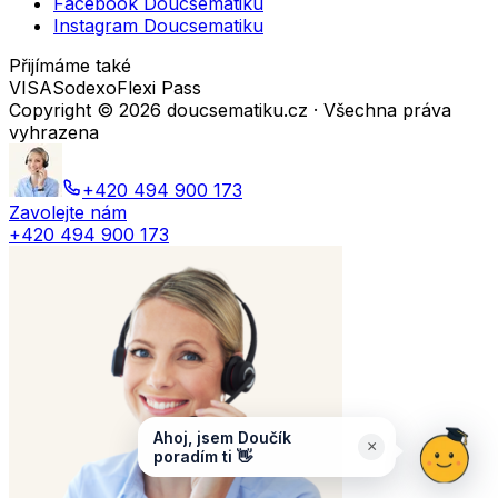
Facebook Doucsematiku
Instagram Doucsematiku
Přijímáme také
VISA
Sodexo
Flexi Pass
Copyright ©
2026
doucsematiku.cz · Všechna práva
vyhrazena
+420 494 900 173
Zavolejte nám
+420 494 900 173
Ahoj, jsem Doučík
×
poradím ti 👋