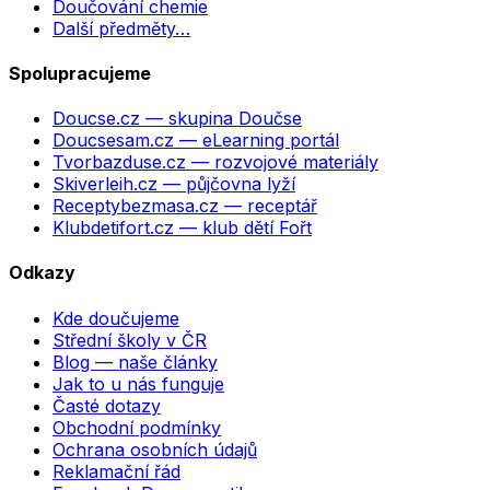
Doučování chemie
Další předměty…
Spolupracujeme
Doucse.cz
— skupina Doučse
Doucsesam.cz
— eLearning portál
Tvorbazduse.cz
— rozvojové materiály
Skiverleih.cz
— půjčovna lyží
Receptybezmasa.cz
— receptář
Klubdetifort.cz
— klub dětí Fořt
Odkazy
Kde doučujeme
Střední školy v ČR
Blog — naše články
Jak to u nás funguje
Časté dotazy
Obchodní podmínky
Ochrana osobních údajů
Reklamační řád