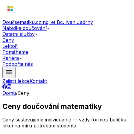
Doučsematiku.cz
Ing. et Bc. Ivan Jadrný
Nabídka doučování
Ostatní služby
Ceny
Lektoři
Pomáháme
Kariéra
Podpořte nás
Zajistit lekce
Kontakt
Domů
/
Ceny
Ceny doučování matematiky
Ceny sestavujeme individuálně — vždy formou balíčku
lekcí na míru potřebám studenta.