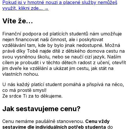
Pokud jsi v hmotné nouzi a placené služby nemůžeš
využít, klikni zde… →
Víte že…
Finanční podpora od platících studentů nám umožňuje
nejen financovat naši činnost, ale i poskytovat
vzdělávání tam, kde by bylo jinak nedostupné. Možná
právě díky Tobě najde dítě z dětského domova cestu na
svou vysněnou školu, nebo se naučí cizí jazyk. Naším
cílem je probudit i v těchto dětech radost z učení, otevřít
jim dveře ke vzdělání a ukázat jim cestu, jak stát na
vlastních nohou.
U nás každý platící student pomáhá a přispívá na něco,
co má prostě smysl!
Ze srdce Ti za to děkujeme.
Jak sestavujeme cenu?
Cenu nemáme paušálně stanovenou.
Cenu vždy
sestavíme dle individuálních potřeb studenta
do