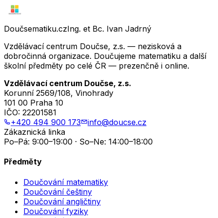
Doučsematiku.cz
Ing. et Bc. Ivan Jadrný
Vzdělávací centrum Doučse, z.s. — nezisková a
dobročinná organizace. Doučujeme matematiku a další
školní předměty po celé ČR — prezenčně i online.
Vzdělávací centrum Doučse, z.s.
Korunní 2569/108, Vinohrady
101 00 Praha 10
IČO:
22201581
+420 494 900 173
info@doucse.cz
Zákaznická linka
Po–Pá: 9:00–19:00 · So–Ne: 14:00–18:00
Předměty
Doučování matematiky
Doučování češtiny
Doučování angličtiny
Doučování fyziky