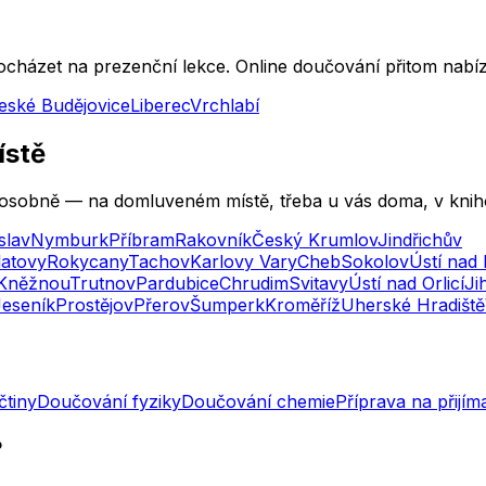
ázet na prezenční lekce. Online doučování přitom nabízí
eské Budějovice
Liberec
Vrchlabí
ístě
 i osobně — na domluveném místě, třeba u vás doma, v kni
slav
Nymburk
Příbram
Rakovník
Český Krumlov
Jindřichův
latovy
Rokycany
Tachov
Karlovy Vary
Cheb
Sokolov
Ústí nad
Kněžnou
Trutnov
Pardubice
Chrudim
Svitavy
Ústí nad Orlicí
Ji
Jeseník
Prostějov
Přerov
Šumperk
Kroměříž
Uherské Hradiště
čtiny
Doučování fyziky
Doučování chemie
Příprava na přijí
?