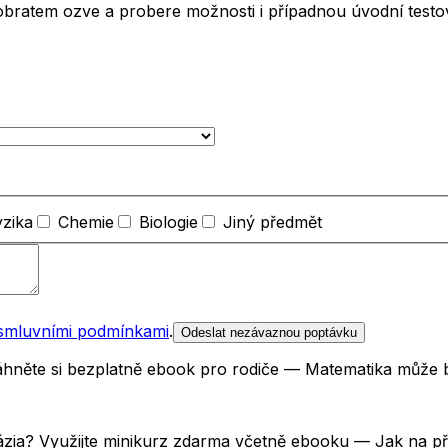
obratem ozve a probere možnosti i případnou úvodní testov
yzika
Chemie
Biologie
Jiný předmět
smluvními podmínkami
.
Odeslat nezávaznou poptávku
Stáhněte si bezplatně ebook pro rodiče — Matematika může 
názia? Využijte minikurz zdarma včetně ebooku — Jak na p