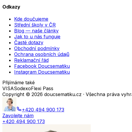
Odkazy
Kde doučujeme
Střední školy v ČR
Blog — naše články
Jak to u nás funguje
Časté dotazy
Obchodní podmínky
Ochrana osobních údajů
Reklamační řád
Facebook Doucsematiku
Instagram Doucsematiku
Přijímáme také
VISA
Sodexo
Flexi Pass
Copyright ©
2026
doucsematiku.cz · Všechna práva vyh
+420 494 900 173
Zavolejte nám
+420 494 900 173