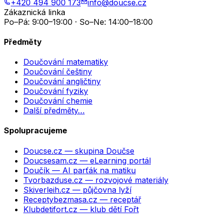
+420 494 900 173
info@doucse.cz
Zákaznická linka
Po–Pá: 9:00–19:00 · So–Ne: 14:00–18:00
Předměty
Doučování matematiky
Doučování češtiny
Doučování angličtiny
Doučování fyziky
Doučování chemie
Další předměty…
Spolupracujeme
Doucse.cz
— skupina Doučse
Doucsesam.cz
— eLearning portál
Doučík
— AI parťák na matiku
Tvorbazduse.cz
— rozvojové materiály
Skiverleih.cz
— půjčovna lyží
Receptybezmasa.cz
— receptář
Klubdetifort.cz
— klub dětí Fořt