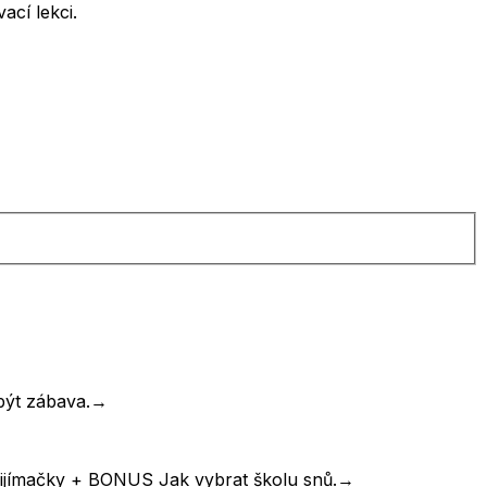
ací lekci.
být zábava.
→
řijímačky + BONUS Jak vybrat školu snů.
→