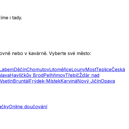
me i tady.
hovně nebo v kavárně. Vyberte své město:
 Labem
Děčín
Chomutov
Litoměřice
Louny
Most
Teplice
Česká
hlava
Havlíčkův Brod
Pelhřimov
Třebíč
Žďár nad
Vsetín
Bruntál
Frýdek-Místek
Karviná
Nový Jičín
Opava
mačky
Online doučování