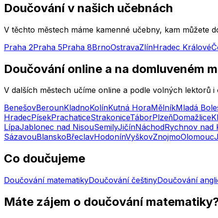
Doučování v našich učebnách
V těchto městech máme kamenné učebny, kam můžete doch
Praha 2
Praha 5
Praha 8
Brno
Ostrava
Zlín
Hradec Králové
Č
Doučování online a na domluveném m
V dalších městech učíme online a podle volných lektorů
Benešov
Beroun
Kladno
Kolín
Kutná Hora
Mělník
Mladá Bole
Hradec
Písek
Prachatice
Strakonice
Tábor
Plzeň
Domažlice
K
Lípa
Jablonec nad Nisou
Semily
Jičín
Náchod
Rychnov nad 
Sázavou
Blansko
Břeclav
Hodonín
Vyškov
Znojmo
Olomouc
Co doučujeme
Doučování matematiky
Doučování češtiny
Doučování angli
Máte zájem o doučování matematiky