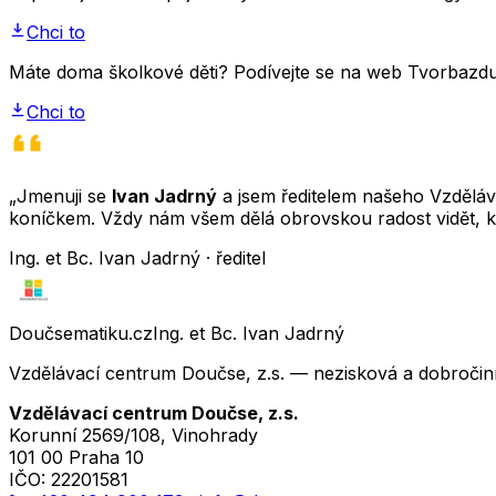
Chci to
Máte doma školkové děti? Podívejte se na web Tvorbazdus
Chci to
„Jmenuji se
Ivan Jadrný
a jsem ředitelem našeho Vzděláva
koníčkem. Vždy nám všem dělá obrovskou radost vidět, k
Ing. et Bc. Ivan Jadrný · ředitel
Doučsematiku.cz
Ing. et Bc. Ivan Jadrný
Vzdělávací centrum Doučse, z.s. — nezisková a dobročin
Vzdělávací centrum Doučse, z.s.
Korunní 2569/108, Vinohrady
101 00 Praha 10
IČO:
22201581