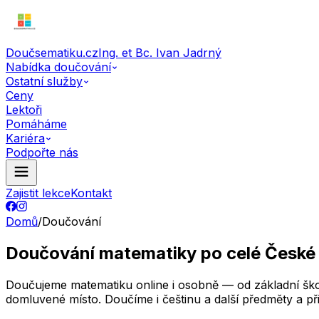
Doučsematiku.cz
Ing. et Bc. Ivan Jadrný
Nabídka doučování
Ostatní služby
Ceny
Lektoři
Pomáháme
Kariéra
Podpořte nás
Zajistit lekce
Kontakt
Domů
/
Doučování
Doučování matematiky po celé České 
Doučujeme matematiku online i osobně — od základní škol
domluvené místo. Doučíme i češtinu a další předměty a př