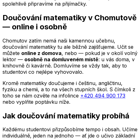
spolehlivě připravíme na přijímačky.
Doučování matematiky
v Chomutově
— online i osobně
Chomutov
zatím nemá naši kamennou učebnu,
doučování matematiky tu ale běžně zajišťujeme. Učit se
můžete
online z domova
, nebo — pokud je v okolí volný
lektor —
osobně na domluveném místě
: u vás doma, v
knihovně či kavárně. Domluvíme se vždy tak, aby to
studentovi co nejlépe vyhovovalo.
Kromě matematiky doučujeme i češtinu, angličtinu,
fyziku a chemii, a to na všech stupních škol. S čímkoli z
toho se nám ozvěte na infolince
+420 494 900 173
nebo vyplňte poptávku níže.
Jak doučování matematiky probíhá
Každému studentovi přizpůsobíme tempo i obsah. Učíme
individuálně, jeden na jednoho — ať jde o učivo základní