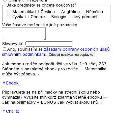
Online
Prezenční
Jaké předměty se chcete doučovat?
Matematika
Čeština
Angličtina
Němčina
Fyzika
Chemie
Biologie
Jiný předmět
Vaše časové možnosti a jiné poznámky
Slevový kód
Ano, souhlasím se
zásadami ochrany osobních údajů
,
smluvními podmínkami
.
Odeslat nezávaznou poptávku
Jak mohou rodiče podpořit děti ve věku 1.–9. třídy ZŠ?
Stáhněte si bezplatně ebook pro rodiče — Matematika
může být zábava.
→
Ebook
Připravujete se na přijímačky na střední školu nebo
gymnázia? Využijte minikurz zdarma včetně ebooku —
Jak na přijímačky + BONUS Jak vybrat školu snů.
→
Chci to