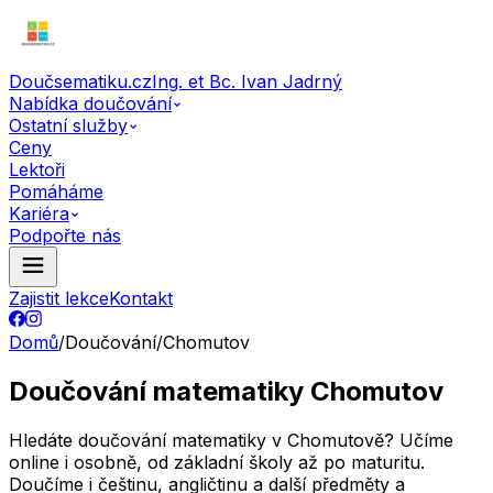
Doučsematiku.cz
Ing. et Bc. Ivan Jadrný
Nabídka doučování
Ostatní služby
Ceny
Lektoři
Pomáháme
Kariéra
Podpořte nás
Zajistit lekce
Kontakt
Domů
/
Doučování
/
Chomutov
Doučování matematiky Chomutov
Hledáte doučování matematiky v Chomutově? Učíme
online i osobně, od základní školy až po maturitu.
Doučíme i češtinu, angličtinu a další předměty a