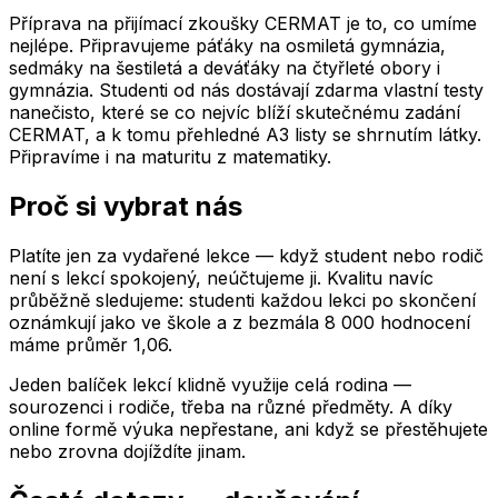
Příprava na přijímací zkoušky CERMAT je to, co umíme
nejlépe. Připravujeme páťáky na osmiletá gymnázia,
sedmáky na šestiletá a deváťáky na čtyřleté obory i
gymnázia. Studenti od nás dostávají zdarma vlastní testy
nanečisto, které se co nejvíc blíží skutečnému zadání
CERMAT, a k tomu přehledné A3 listy se shrnutím látky.
Připravíme i na maturitu z matematiky.
Proč si vybrat nás
Platíte jen za vydařené lekce — když student nebo rodič
není s lekcí spokojený, neúčtujeme ji. Kvalitu navíc
průběžně sledujeme: studenti každou lekci po skončení
oznámkují jako ve škole a z bezmála 8 000 hodnocení
máme průměr 1,06.
Jeden balíček lekcí klidně využije celá rodina —
sourozenci i rodiče, třeba na různé předměty. A díky
online formě výuka nepřestane, ani když se přestěhujete
nebo zrovna dojíždíte jinam.