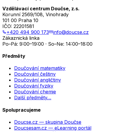
Vzdělávací centrum Doučse, z.s.
Korunní 2569/108, Vinohrady
101 00 Praha 10
IČO:
22201581
+420 494 900 173
info@doucse.cz
Zákaznická linka
Po–Pá: 9:00–19:00 · So–Ne: 14:00–18:00
Předměty
Doučování matematiky
Doučování češtiny
Doučování angličtiny
Doučování fyziky
Doučování chemie
Další předměty…
Spolupracujeme
Doucse.cz
— skupina Doučse
Doucsesam.cz
— eLearning portál