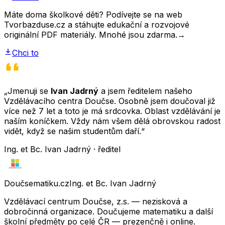
Máte doma školkové děti? Podívejte se na web
Tvorbazduse.cz a stáhujte edukační a rozvojové
originální PDF materiály. Mnohé jsou zdarma.
→
Chci to
„Jmenuji se
Ivan Jadrný
a jsem ředitelem našeho
Vzdělávacího centra Doučse. Osobně jsem doučoval již
více než 7 let a toto je má srdcovka. Oblast vzdělávání je
naším koníčkem. Vždy nám všem dělá obrovskou radost
vidět, když se našim studentům daří.“
Ing. et Bc. Ivan Jadrný · ředitel
Doučsematiku.cz
Ing. et Bc. Ivan Jadrný
Vzdělávací centrum Doučse, z.s. — nezisková a
dobročinná organizace. Doučujeme matematiku a další
školní předměty po celé ČR — prezenčně i online.