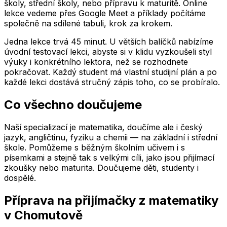
školy, střední školy, nebo přípravu k maturitě. Online
lekce vedeme přes Google Meet a příklady počítáme
společně na sdílené tabuli, krok za krokem.
Jedna lekce trvá 45 minut. U větších balíčků nabízíme
úvodní testovací lekci, abyste si v klidu vyzkoušeli styl
výuky i konkrétního lektora, než se rozhodnete
pokračovat. Každý student má vlastní studijní plán a po
každé lekci dostává stručný zápis toho, co se probíralo.
Co všechno doučujeme
Naší specializací je matematika, doučíme ale i český
jazyk, angličtinu, fyziku a chemii — na základní i střední
škole. Pomůžeme s běžným školním učivem i s
písemkami a stejně tak s velkými cíli, jako jsou přijímací
zkoušky nebo maturita. Doučujeme děti, studenty i
dospělé.
Příprava na přijímačky z matematiky
v Chomutově