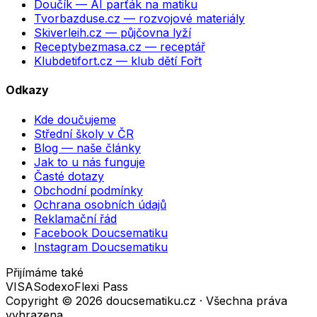
Doučík
— AI parťák na matiku
Tvorbazduse.cz
— rozvojové materiály
Skiverleih.cz
— půjčovna lyží
Receptybezmasa.cz
— receptář
Klubdetifort.cz
— klub dětí Fořt
Odkazy
Kde doučujeme
Střední školy v ČR
Blog — naše články
Jak to u nás funguje
Časté dotazy
Obchodní podmínky
Ochrana osobních údajů
Reklamační řád
Facebook Doucsematiku
Instagram Doucsematiku
Přijímáme také
VISA
Sodexo
Flexi Pass
Copyright ©
2026
doucsematiku.cz · Všechna práva
vyhrazena