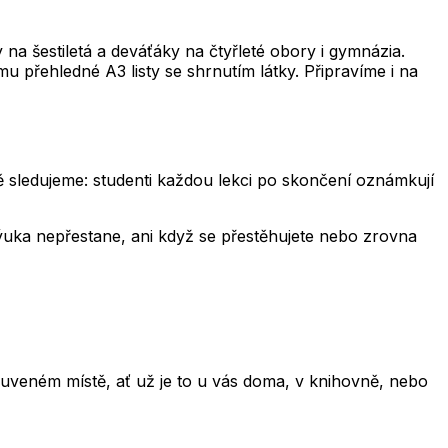
a šestiletá a deváťáky na čtyřleté obory i gymnázia.
u přehledné A3 listy se shrnutím látky. Připravíme i na
ně sledujeme: studenti každou lekci po skončení oznámkují
 výuka nepřestane, ani když se přestěhujete nebo zrovna
uveném místě, ať už je to u vás doma, v knihovně, nebo