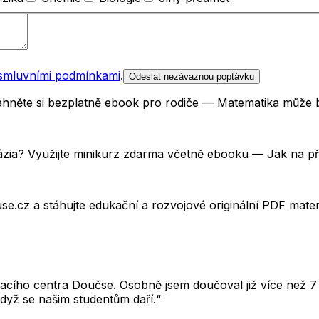
smluvními podmínkami
.
Odeslat nezávaznou poptávku
Stáhněte si bezplatně ebook pro rodiče — Matematika může 
názia? Využijte minikurz zdarma včetně ebooku — Jak na p
e.cz a stáhujte edukační a rozvojové originální PDF mate
cího centra Doučse. Osobně jsem doučoval již více než 7 l
dyž se našim studentům daří.“