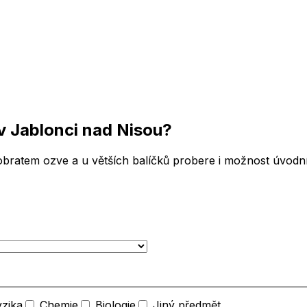
v Jablonci nad Nisou
?
bratem ozve a u větších balíčků probere i možnost úvodní 
yzika
Chemie
Biologie
Jiný předmět