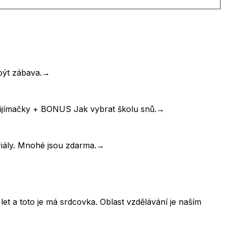
být zábava.
→
řijímačky + BONUS Jak vybrat školu snů.
→
riály. Mnohé jsou zdarma.
→
et a toto je má srdcovka. Oblast vzdělávání je naším