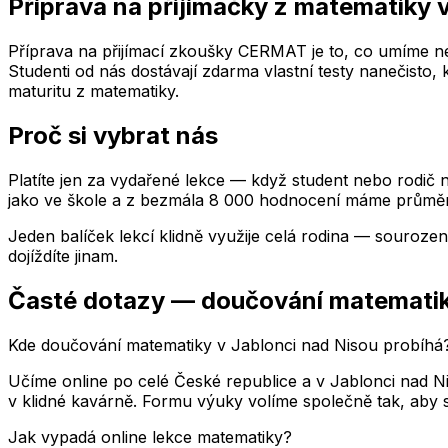
Příprava na přijímačky z matematiky
Příprava na přijímací zkoušky CERMAT je to, co umíme nej
Studenti od nás dostávají zdarma vlastní testy nanečisto,
maturitu z matematiky.
Proč si vybrat nás
Platíte jen za vydařené lekce — když student nebo rodič n
jako ve škole a z bezmála 8 000 hodnocení máme průměr
Jeden balíček lekcí klidně využije celá rodina — souroze
dojíždíte jinam.
Časté dotazy — doučování matemati
Kde doučování matematiky v Jablonci nad Nisou probíhá
Učíme online po celé České republice a v Jablonci nad 
v klidné kavárně. Formu výuky volíme společně tak, aby s
Jak vypadá online lekce matematiky?