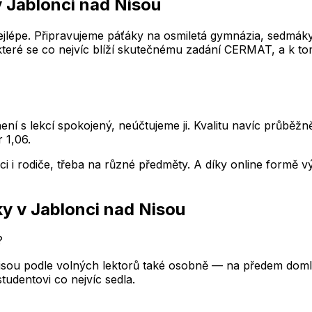
v Jablonci nad Nisou
lépe. Připravujeme páťáky na osmiletá gymnázia, sedmáky n
 které se co nejvíc blíží skutečnému zadání CERMAT, a k tom
ení s lekcí spokojený, neúčtujeme ji. Kvalitu navíc průběž
 1,06.
nci i rodiče, třeba na různé předměty. A díky online formě
ky
v Jablonci nad Nisou
?
Nisou podle volných lektorů také osobně — na předem doml
tudentovi co nejvíc sedla.