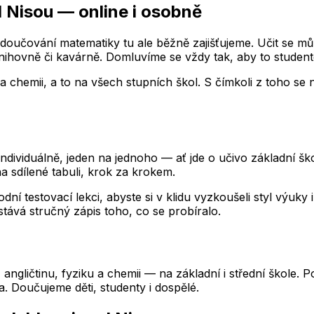
d Nisou
— online i osobně
oučování matematiky tu ale běžně zajišťujeme. Učit se m
knihovně či kavárně. Domluvíme se vždy tak, aby to student
a chemii, a to na všech stupních škol. S čímkoli z toho se 
viduálně, jeden na jednoho — ať jde o učivo základní školy
 sdílené tabuli, krok za krokem.
dní testovací lekci, abyste si v klidu vyzkoušeli styl výuk
stává stručný zápis toho, co se probíralo.
k, angličtinu, fyziku a chemii — na základní i střední škol
ta. Doučujeme děti, studenty i dospělé.