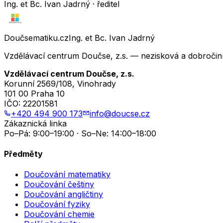
Ing. et Bc. Ivan Jadrný · ředitel
Doučsematiku.cz
Ing. et Bc. Ivan Jadrný
Vzdělávací centrum Doučse, z.s. — nezisková a dobročin
Vzdělávací centrum Doučse, z.s.
Korunní 2569/108, Vinohrady
101 00 Praha 10
IČO:
22201581
+420 494 900 173
info@doucse.cz
Zákaznická linka
Po–Pá: 9:00–19:00 · So–Ne: 14:00–18:00
Předměty
Doučování matematiky
Doučování češtiny
Doučování angličtiny
Doučování fyziky
Doučování chemie