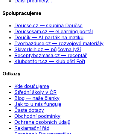
Další předměty…
Spolupracujeme
Doucse.cz
— skupina Doučse
Doucsesam.cz
— eLearning portál
Doučík
— AI parťák na matiku
Tvorbazduse.cz
— rozvojové materiály
Skiverleih.cz
— půjčovna lyží
Receptybezmasa.cz
— receptář
Klubdetifort.cz
— klub dětí Fořt
Odkazy
Kde doučujeme
Střední školy v ČR
Blog — naše články
Jak to u nás funguje
Časté dotazy
Obchodní podmínky
Ochrana osobních údajů
Reklamační řád
Facebook Doucsematiku