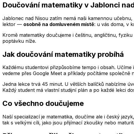
Doučování matematiky
v Jablonci na
Jablonec nad Nisou
zatím nemá naši kamennou učebnu, d
lektor —
osobně na domluveném místě
: u vás doma, v 
Kromě matematiky doučujeme i češtinu, angličtinu, fyziku 
poptávku níže.
Jak doučování matematiky probíhá
Každému studentovi přizpůsobíme tempo i obsah. Učíme indi
vedeme přes Google Meet a příklady počítáme společně na
Jedna lekce trvá 45 minut. U větších balíčků nabízíme úvo
Každý student má vlastní studijní plán a po každé lekci do
Co všechno doučujeme
Naší specializací je matematika, doučíme ale i český jazy
tak s velkými cíli, jako jsou přijímací zkoušky nebo maturi