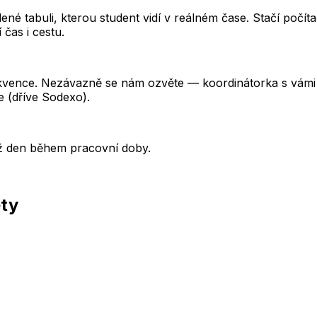
é tabuli, kterou student vidí v reálném čase. Stačí počítač
čas i cestu.
ekvence. Nezávazně se nám ozvěte — koordinátorka s vámi
e (dříve Sodexo).
ýž den během pracovní doby.
ěty