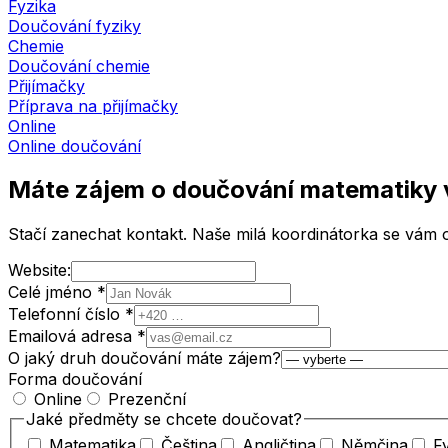
Fyzika
Doučování fyziky
Chemie
Doučování chemie
Přijímačky
Příprava na přijímačky
Online
Online doučování
Máte zájem o doučování matematiky
Stačí zanechat kontakt. Naše milá koordinátorka se vám o
Website:
Celé jméno *
Telefonní číslo *
Emailová adresa *
O jaký druh doučování máte zájem?
Forma doučování
Online
Prezenční
Jaké předměty se chcete doučovat?
Matematika
Čeština
Angličtina
Němčina
F