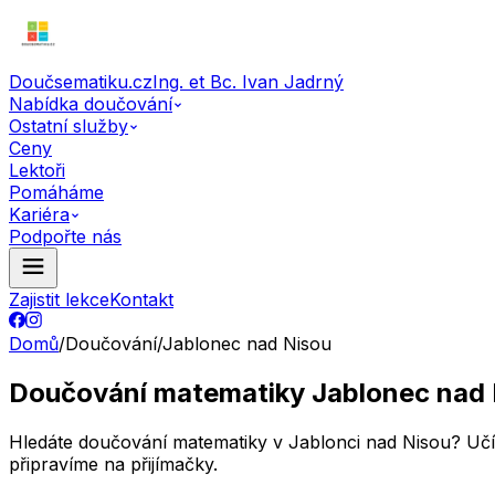
Doučsematiku.cz
Ing. et Bc. Ivan Jadrný
Nabídka doučování
Ostatní služby
Ceny
Lektoři
Pomáháme
Kariéra
Podpořte nás
Zajistit lekce
Kontakt
Domů
/
Doučování
/
Jablonec nad Nisou
Doučování matematiky Jablonec nad 
Hledáte doučování matematiky v Jablonci nad Nisou? Učíme
připravíme na přijímačky.