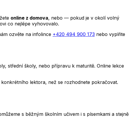
ůžete
online z domova
, nebo — pokud je v okolí volný
ovi co nejlépe vyhovovalo.
nám ozvěte na infolince
+420 494 900 173
nebo vyplňte
, střední školy, nebo přípravu k maturitě. Online lekce
y i konkrétního lektora, než se rozhodnete pokračovat.
e. Pomůžeme s běžným školním učivem i s písemkami a stejně