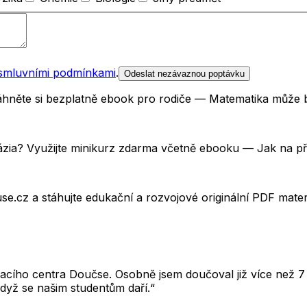
smluvními podmínkami
.
Odeslat nezávaznou poptávku
Stáhněte si bezplatně ebook pro rodiče — Matematika může 
názia? Využijte minikurz zdarma včetně ebooku — Jak na p
e.cz a stáhujte edukační a rozvojové originální PDF mate
cího centra Doučse. Osobně jsem doučoval již více než 7 l
dyž se našim studentům daří.“