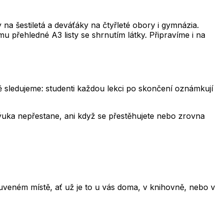
a šestiletá a deváťáky na čtyřleté obory i gymnázia.
u přehledné A3 listy se shrnutím látky. Připravíme i na
ně sledujeme: studenti každou lekci po skončení oznámkují
 výuka nepřestane, ani když se přestěhujete nebo zrovna
veném místě, ať už je to u vás doma, v knihovně, nebo v