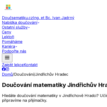
Doučsematiku.cz
Ing. et Bc. Ivan Jadrný
Nabídka doučování
Ostatní služby
Ceny
Lektoři
Pomáháme
Kariéra
Podpořte nás
Zajistit lekce
Kontakt
Domů
/
Doučování
/
Jindřichův Hradec
Doučování matematiky Jindřichův Hr
Hledáte doučování matematiky v Jindřichově Hradci? Učíme 
připravíme na přijímačky.