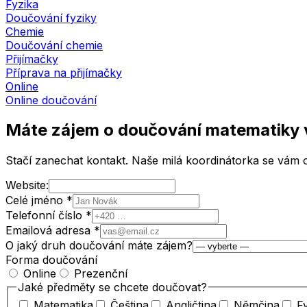
Fyzika
Doučování fyziky
Chemie
Doučování chemie
Přijímačky
Příprava na přijímačky
Online
Online doučování
Máte zájem o doučování matematiky
Stačí zanechat kontakt. Naše milá koordinátorka se vám o
Website:
Celé jméno *
Telefonní číslo *
Emailová adresa *
O jaký druh doučování máte zájem?
Forma doučování
Online
Prezenční
Jaké předměty se chcete doučovat?
Matematika
Čeština
Angličtina
Němčina
F