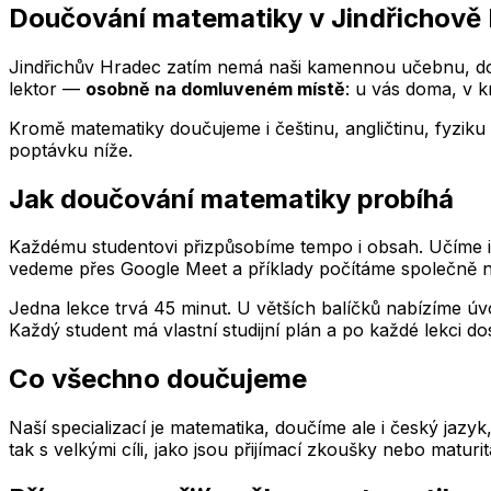
Doučování matematiky
v Jindřichově
Jindřichův Hradec
zatím nemá naši kamennou učebnu, dou
lektor —
osobně na domluveném místě
: u vás doma, v 
Kromě matematiky doučujeme i češtinu, angličtinu, fyziku 
poptávku níže.
Jak doučování matematiky probíhá
Každému studentovi přizpůsobíme tempo i obsah. Učíme indi
vedeme přes Google Meet a příklady počítáme společně na
Jedna lekce trvá 45 minut. U větších balíčků nabízíme úvo
Každý student má vlastní studijní plán a po každé lekci do
Co všechno doučujeme
Naší specializací je matematika, doučíme ale i český jazy
tak s velkými cíli, jako jsou přijímací zkoušky nebo maturi