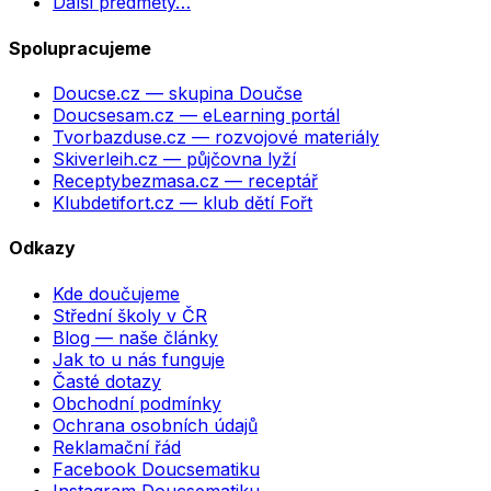
Další předměty…
Spolupracujeme
Doucse.cz
— skupina Doučse
Doucsesam.cz
— eLearning portál
Tvorbazduse.cz
— rozvojové materiály
Skiverleih.cz
— půjčovna lyží
Receptybezmasa.cz
— receptář
Klubdetifort.cz
— klub dětí Fořt
Odkazy
Kde doučujeme
Střední školy v ČR
Blog — naše články
Jak to u nás funguje
Časté dotazy
Obchodní podmínky
Ochrana osobních údajů
Reklamační řád
Facebook Doucsematiku
Instagram Doucsematiku