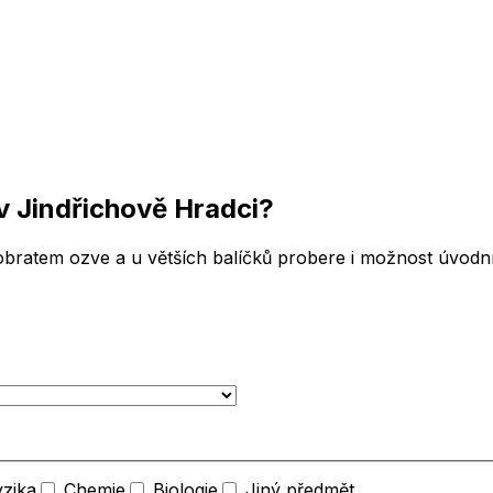
v Jindřichově Hradci
?
bratem ozve a u větších balíčků probere i možnost úvodní 
yzika
Chemie
Biologie
Jiný předmět