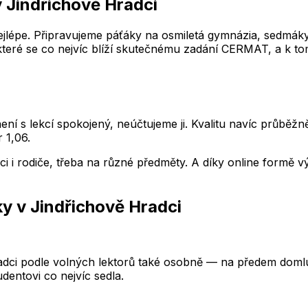
v Jindřichově Hradci
lépe. Připravujeme páťáky na osmiletá gymnázia, sedmáky n
 které se co nejvíc blíží skutečnému zadání CERMAT, a k tom
ení s lekcí spokojený, neúčtujeme ji. Kvalitu navíc průběž
 1,06.
nci i rodiče, třeba na různé předměty. A díky online formě
ky
v Jindřichově Hradci
adci podle volných lektorů také osobně — na předem domlu
dentovi co nejvíc sedla.