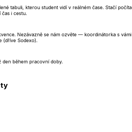
é tabuli, kterou student vidí v reálném čase. Stačí počítač
čas i cestu.
ekvence. Nezávazně se nám ozvěte — koordinátorka s vámi
e (dříve Sodexo).
ýž den během pracovní doby.
ěty