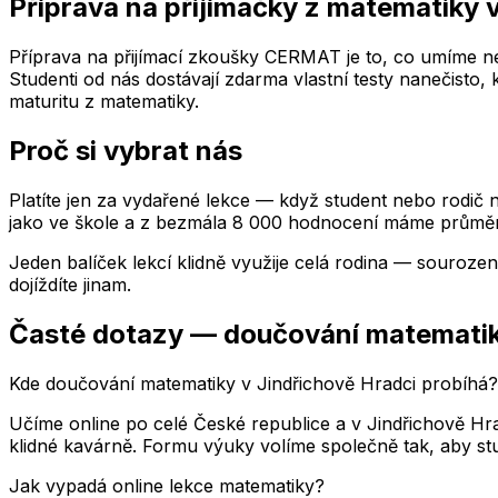
Příprava na přijímačky z matematiky
Příprava na přijímací zkoušky CERMAT je to, co umíme nej
Studenti od nás dostávají zdarma vlastní testy nanečisto,
maturitu z matematiky.
Proč si vybrat nás
Platíte jen za vydařené lekce — když student nebo rodič n
jako ve škole a z bezmála 8 000 hodnocení máme průměr
Jeden balíček lekcí klidně využije celá rodina — souroze
dojíždíte jinam.
Časté dotazy — doučování matemati
Kde doučování matematiky v Jindřichově Hradci probíhá?
Učíme online po celé České republice a v Jindřichově Hr
klidné kavárně. Formu výuky volíme společně tak, aby stu
Jak vypadá online lekce matematiky?