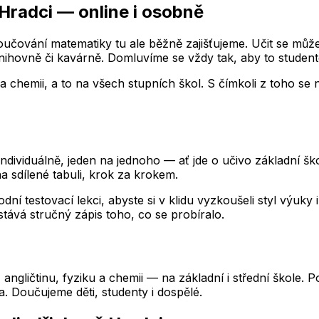
 Hradci
— online i osobně
čování matematiky tu ale běžně zajišťujeme. Učit se můž
knihovně či kavárně. Domluvíme se vždy tak, aby to student
a chemii, a to na všech stupních škol. S čímkoli z toho se 
viduálně, jeden na jednoho — ať jde o učivo základní školy
 sdílené tabuli, krok za krokem.
dní testovací lekci, abyste si v klidu vyzkoušeli styl výuk
stává stručný zápis toho, co se probíralo.
k, angličtinu, fyziku a chemii — na základní i střední škol
ta. Doučujeme děti, studenty i dospělé.