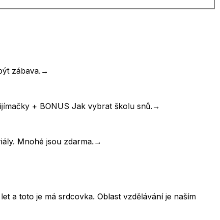
být zábava.
→
řijímačky + BONUS Jak vybrat školu snů.
→
riály. Mnohé jsou zdarma.
→
et a toto je má srdcovka. Oblast vzdělávání je naším