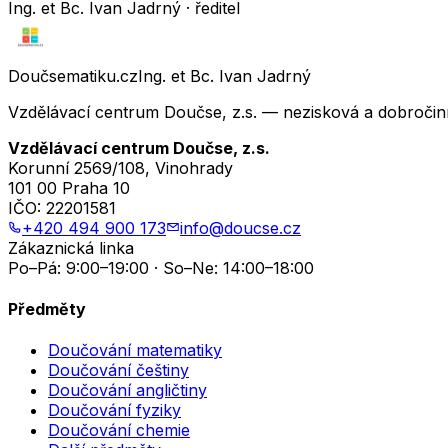
Ing. et Bc. Ivan Jadrný · ředitel
Doučsematiku.cz
Ing. et Bc. Ivan Jadrný
Vzdělávací centrum Doučse, z.s. — nezisková a dobročin
Vzdělávací centrum Doučse, z.s.
Korunní 2569/108, Vinohrady
101 00 Praha 10
IČO:
22201581
+420 494 900 173
info@doucse.cz
Zákaznická linka
Po–Pá: 9:00–19:00 · So–Ne: 14:00–18:00
Předměty
Doučování matematiky
Doučování češtiny
Doučování angličtiny
Doučování fyziky
Doučování chemie