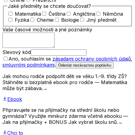
Online
Prezenční
Jaké předměty se chcete doučovat?
Matematika
Čeština
Angličtina
Němčina
Fyzika
Chemie
Biologie
Jiný předmět
Vaše časové možnosti a jiné poznámky
Slevový kód
Ano, souhlasím se
zásadami ochrany osobních údajů
,
smluvními podmínkami
.
Odeslat nezávaznou poptávku
Jak mohou rodiče podpořit děti ve věku 1.–9. třídy ZŠ?
Stáhněte si bezplatně ebook pro rodiče — Matematika
může být zábava.
→
Ebook
Připravujete se na přijímačky na střední školu nebo
gymnázia? Využijte minikurz zdarma včetně ebooku —
Jak na přijímačky + BONUS Jak vybrat školu snů.
→
Chci to