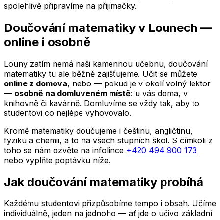
spolehlivě připravíme na přijímačky.
Doučování matematiky
v Lounech
—
online i osobně
Louny
zatím nemá naši kamennou učebnu, doučování
matematiky tu ale běžně zajišťujeme. Učit se můžete
online z domova
, nebo — pokud je v okolí volný lektor
—
osobně na domluveném místě
: u vás doma, v
knihovně či kavárně. Domluvíme se vždy tak, aby to
studentovi co nejlépe vyhovovalo.
Kromě matematiky doučujeme i češtinu, angličtinu,
fyziku a chemii, a to na všech stupních škol. S čímkoli z
toho se nám ozvěte na infolince
+420 494 900 173
nebo vyplňte poptávku níže.
Jak doučování matematiky probíhá
Každému studentovi přizpůsobíme tempo i obsah. Učíme
individuálně, jeden na jednoho — ať jde o učivo základní