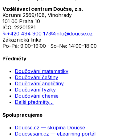
Vzdělávací centrum Doučse, z.s.
Korunní 2569/108, Vinohrady
101 00 Praha 10
IČO:
22201581
+420 494 900 173
info@doucse.cz
Zákaznická linka
Po–Pá: 9:00–19:00 · So–Ne: 14:00–18:00
Předměty
Doučování matematiky
Doučování češtiny
Doučování angličtiny
Doučování fyziky
Doučování chemie
Další předměty…
Spolupracujeme
Doucse.cz
— skupina Doučse
Doucsesam.cz
— eLearning portál