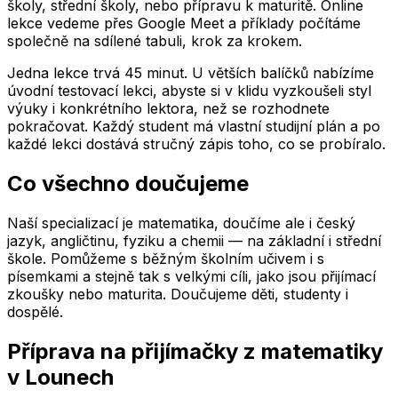
školy, střední školy, nebo přípravu k maturitě. Online
lekce vedeme přes Google Meet a příklady počítáme
společně na sdílené tabuli, krok za krokem.
Jedna lekce trvá 45 minut. U větších balíčků nabízíme
úvodní testovací lekci, abyste si v klidu vyzkoušeli styl
výuky i konkrétního lektora, než se rozhodnete
pokračovat. Každý student má vlastní studijní plán a po
každé lekci dostává stručný zápis toho, co se probíralo.
Co všechno doučujeme
Naší specializací je matematika, doučíme ale i český
jazyk, angličtinu, fyziku a chemii — na základní i střední
škole. Pomůžeme s běžným školním učivem i s
písemkami a stejně tak s velkými cíli, jako jsou přijímací
zkoušky nebo maturita. Doučujeme děti, studenty i
dospělé.
Příprava na přijímačky z matematiky
v Lounech