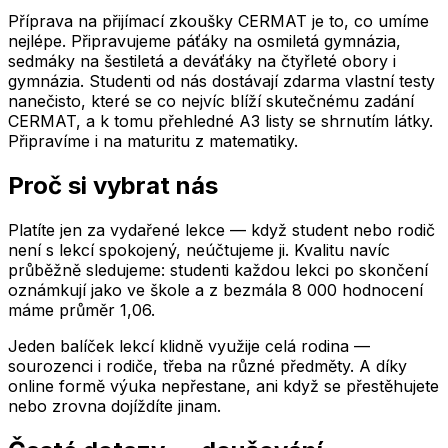
Příprava na přijímací zkoušky CERMAT je to, co umíme
nejlépe. Připravujeme páťáky na osmiletá gymnázia,
sedmáky na šestiletá a deváťáky na čtyřleté obory i
gymnázia. Studenti od nás dostávají zdarma vlastní testy
nanečisto, které se co nejvíc blíží skutečnému zadání
CERMAT, a k tomu přehledné A3 listy se shrnutím látky.
Připravíme i na maturitu z matematiky.
Proč si vybrat nás
Platíte jen za vydařené lekce — když student nebo rodič
není s lekcí spokojený, neúčtujeme ji. Kvalitu navíc
průběžně sledujeme: studenti každou lekci po skončení
oznámkují jako ve škole a z bezmála 8 000 hodnocení
máme průměr 1,06.
Jeden balíček lekcí klidně využije celá rodina —
sourozenci i rodiče, třeba na různé předměty. A díky
online formě výuka nepřestane, ani když se přestěhujete
nebo zrovna dojíždíte jinam.