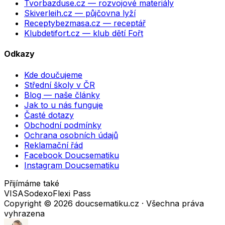
Tvorbazduse.cz
— rozvojové materiály
Skiverleih.cz
— půjčovna lyží
Receptybezmasa.cz
— receptář
Klubdetifort.cz
— klub dětí Fořt
Odkazy
Kde doučujeme
Střední školy v ČR
Blog — naše články
Jak to u nás funguje
Časté dotazy
Obchodní podmínky
Ochrana osobních údajů
Reklamační řád
Facebook Doucsematiku
Instagram Doucsematiku
Přijímáme také
VISA
Sodexo
Flexi Pass
Copyright ©
2026
doucsematiku.cz · Všechna práva
vyhrazena