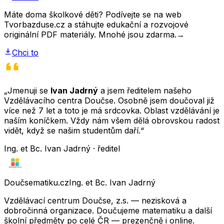
Máte doma školkové děti? Podívejte se na web
Tvorbazduse.cz a stáhujte edukační a rozvojové
originální PDF materiály. Mnohé jsou zdarma.
→
Chci to
„Jmenuji se
Ivan Jadrný
a jsem ředitelem našeho
Vzdělávacího centra Doučse. Osobně jsem doučoval již
více než 7 let a toto je má srdcovka. Oblast vzdělávání je
naším koníčkem. Vždy nám všem dělá obrovskou radost
vidět, když se našim studentům daří.“
Ing. et Bc. Ivan Jadrný · ředitel
Doučsematiku.cz
Ing. et Bc. Ivan Jadrný
Vzdělávací centrum Doučse, z.s. — nezisková a
dobročinná organizace. Doučujeme matematiku a další
školní předměty po celé ČR — prezenčně i online.