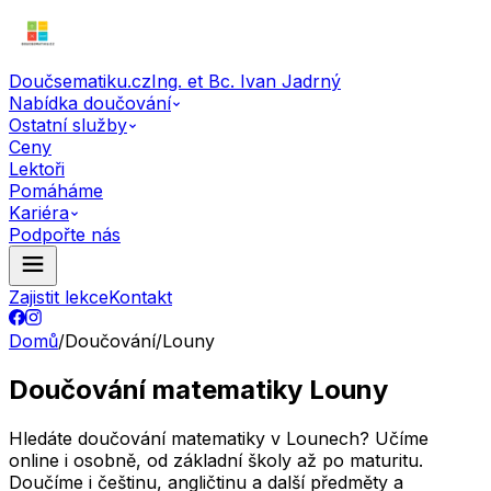
Doučsematiku.cz
Ing. et Bc. Ivan Jadrný
Nabídka doučování
Ostatní služby
Ceny
Lektoři
Pomáháme
Kariéra
Podpořte nás
Zajistit lekce
Kontakt
Domů
/
Doučování
/
Louny
Doučování matematiky Louny
Hledáte doučování matematiky v Lounech? Učíme
online i osobně, od základní školy až po maturitu.
Doučíme i češtinu, angličtinu a další předměty a