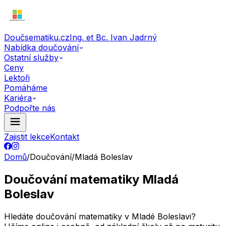
Doučsematiku.cz
Ing. et Bc. Ivan Jadrný
Nabídka doučování
Ostatní služby
Ceny
Lektoři
Pomáháme
Kariéra
Podpořte nás
Zajistit lekce
Kontakt
Domů
/
Doučování
/
Mladá Boleslav
Doučování matematiky Mladá
Boleslav
Hledáte doučování matematiky v Mladé Boleslavi?