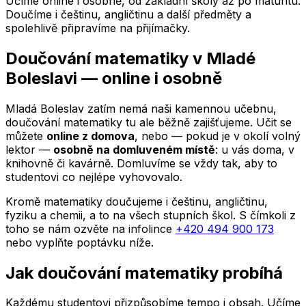
Učíme online i osobně, od základní školy až po maturitu.
Doučíme i češtinu, angličtinu a další předměty a
spolehlivě připravíme na přijímačky.
Doučování matematiky
v Mladé
Boleslavi
— online i osobně
Mladá Boleslav
zatím nemá naši kamennou učebnu,
doučování matematiky tu ale běžně zajišťujeme. Učit se
můžete
online z domova
, nebo — pokud je v okolí volný
lektor —
osobně na domluveném místě
: u vás doma, v
knihovně či kavárně. Domluvíme se vždy tak, aby to
studentovi co nejlépe vyhovovalo.
Kromě matematiky doučujeme i češtinu, angličtinu,
fyziku a chemii, a to na všech stupních škol. S čímkoli z
toho se nám ozvěte na infolince
+420 494 900 173
nebo vyplňte poptávku níže.
Jak doučování matematiky probíhá
Každému studentovi přizpůsobíme tempo i obsah. Učíme