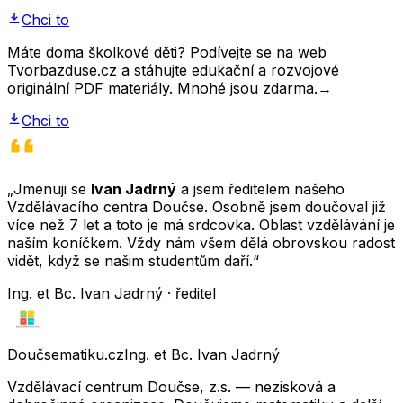
Chci to
Máte doma školkové děti? Podívejte se na web
Tvorbazduse.cz a stáhujte edukační a rozvojové
originální PDF materiály. Mnohé jsou zdarma.
→
Chci to
„Jmenuji se
Ivan Jadrný
a jsem ředitelem našeho
Vzdělávacího centra Doučse. Osobně jsem doučoval již
více než 7 let a toto je má srdcovka. Oblast vzdělávání je
naším koníčkem. Vždy nám všem dělá obrovskou radost
vidět, když se našim studentům daří.“
Ing. et Bc. Ivan Jadrný · ředitel
Doučsematiku.cz
Ing. et Bc. Ivan Jadrný
Vzdělávací centrum Doučse, z.s. — nezisková a