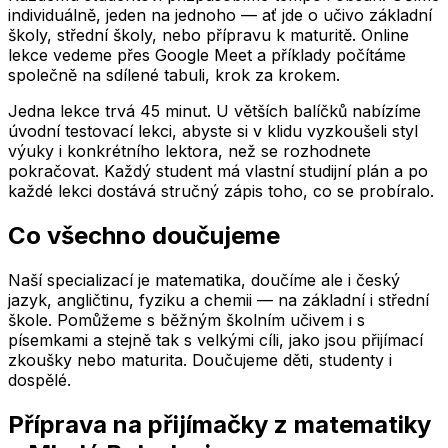
individuálně, jeden na jednoho — ať jde o učivo základní
školy, střední školy, nebo přípravu k maturitě. Online
lekce vedeme přes Google Meet a příklady počítáme
společně na sdílené tabuli, krok za krokem.
Jedna lekce trvá 45 minut. U větších balíčků nabízíme
úvodní testovací lekci, abyste si v klidu vyzkoušeli styl
výuky i konkrétního lektora, než se rozhodnete
pokračovat. Každý student má vlastní studijní plán a po
každé lekci dostává stručný zápis toho, co se probíralo.
Co všechno doučujeme
Naší specializací je matematika, doučíme ale i český
jazyk, angličtinu, fyziku a chemii — na základní i střední
škole. Pomůžeme s běžným školním učivem i s
písemkami a stejně tak s velkými cíli, jako jsou přijímací
zkoušky nebo maturita. Doučujeme děti, studenty i
dospělé.
Příprava na přijímačky z matematiky