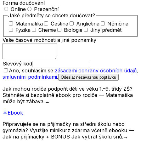
Forma doučování
Online
Prezenční
Jaké předměty se chcete doučovat?
Matematika
Čeština
Angličtina
Němčina
Fyzika
Chemie
Biologie
Jiný předmět
Vaše časové možnosti a jiné poznámky
Slevový kód
Ano, souhlasím se
zásadami ochrany osobních údajů
,
smluvními podmínkami
.
Odeslat nezávaznou poptávku
Jak mohou rodiče podpořit děti ve věku 1.–9. třídy ZŠ?
Stáhněte si bezplatně ebook pro rodiče — Matematika
může být zábava.
→
Ebook
Připravujete se na přijímačky na střední školu nebo
gymnázia? Využijte minikurz zdarma včetně ebooku —
Jak na přijímačky + BONUS Jak vybrat školu snů.
→