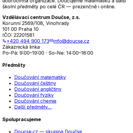
dobročinná organizace. Doučujeme matematiku a další
školní předměty po celé ČR — prezenčně i online.
Vzdělávací centrum Doučse, z.s.
Korunní 2569/108, Vinohrady
101 00 Praha 10
IČO:
22201581
+420 494 900 173
info@doucse.cz
Zákaznická linka
Po–Pá: 9:00–19:00 · So–Ne: 14:00–18:00
Předměty
Doučování matematiky
Doučování češtiny
Doučování angličtiny
Doučování fyziky
Doučování chemie
Další předměty…
Spolupracujeme
Doucse.cz
— skupina Doučse