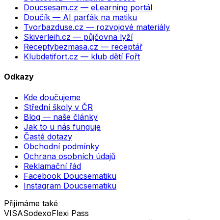
Doucsesam.cz
— eLearning portál
Doučík
— AI parťák na matiku
Tvorbazduse.cz
— rozvojové materiály
Skiverleih.cz
— půjčovna lyží
Receptybezmasa.cz
— receptář
Klubdetifort.cz
— klub dětí Fořt
Odkazy
Kde doučujeme
Střední školy v ČR
Blog — naše články
Jak to u nás funguje
Časté dotazy
Obchodní podmínky
Ochrana osobních údajů
Reklamační řád
Facebook Doucsematiku
Instagram Doucsematiku
Přijímáme také
VISA
Sodexo
Flexi Pass