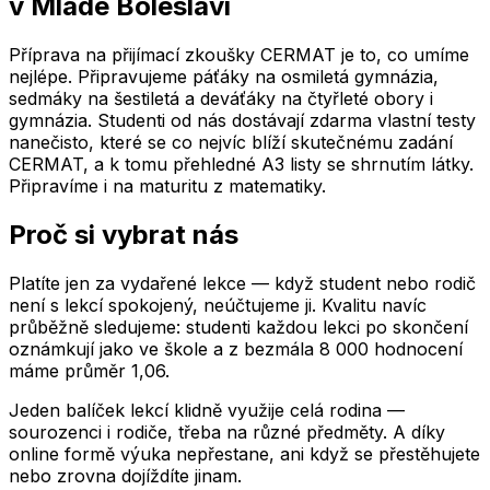
v Mladé Boleslavi
Příprava na přijímací zkoušky CERMAT je to, co umíme
nejlépe. Připravujeme páťáky na osmiletá gymnázia,
sedmáky na šestiletá a deváťáky na čtyřleté obory i
gymnázia. Studenti od nás dostávají zdarma vlastní testy
nanečisto, které se co nejvíc blíží skutečnému zadání
CERMAT, a k tomu přehledné A3 listy se shrnutím látky.
Připravíme i na maturitu z matematiky.
Proč si vybrat nás
Platíte jen za vydařené lekce — když student nebo rodič
není s lekcí spokojený, neúčtujeme ji. Kvalitu navíc
průběžně sledujeme: studenti každou lekci po skončení
oznámkují jako ve škole a z bezmála 8 000 hodnocení
máme průměr 1,06.
Jeden balíček lekcí klidně využije celá rodina —
sourozenci i rodiče, třeba na různé předměty. A díky
online formě výuka nepřestane, ani když se přestěhujete
nebo zrovna dojíždíte jinam.