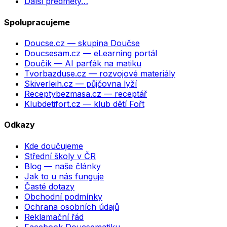
Další předměty…
Spolupracujeme
Doucse.cz
— skupina Doučse
Doucsesam.cz
— eLearning portál
Doučík
— AI parťák na matiku
Tvorbazduse.cz
— rozvojové materiály
Skiverleih.cz
— půjčovna lyží
Receptybezmasa.cz
— receptář
Klubdetifort.cz
— klub dětí Fořt
Odkazy
Kde doučujeme
Střední školy v ČR
Blog — naše články
Jak to u nás funguje
Časté dotazy
Obchodní podmínky
Ochrana osobních údajů
Reklamační řád
Facebook Doucsematiku