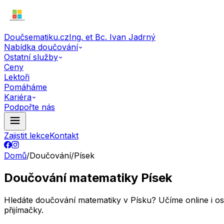
Doučsematiku.cz
Ing. et Bc. Ivan Jadrný
Nabídka doučování
Ostatní služby
Ceny
Lektoři
Pomáháme
Kariéra
Podpořte nás
Zajistit lekce
Kontakt
Domů
/
Doučování
/
Písek
Doučování matematiky Písek
Hledáte doučování matematiky v Písku? Učíme online i oso
přijímačky.