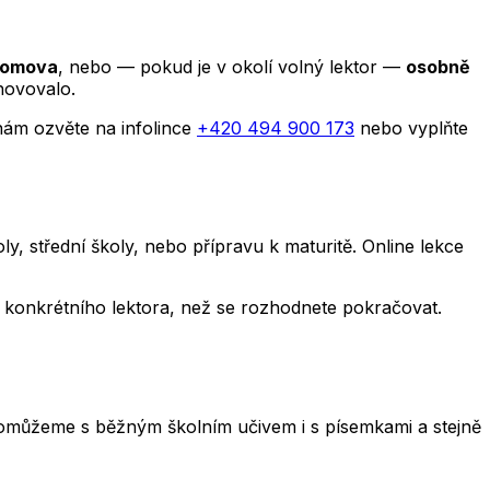
 domova
, nebo — pokud je v okolí volný lektor —
osobně
hovovalo.
nám ozvěte na infolince
+420 494 900 173
nebo vyplňte
, střední školy, nebo přípravu k maturitě. Online lekce
y i konkrétního lektora, než se rozhodnete pokračovat.
e. Pomůžeme s běžným školním učivem i s písemkami a stejně