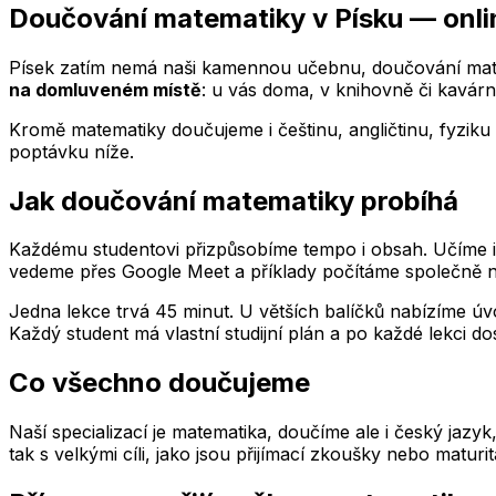
Doučování matematiky
v Písku
— onli
Písek
zatím nemá naši kamennou učebnu, doučování matem
na domluveném místě
: u vás doma, v knihovně či kavár
Kromě matematiky doučujeme i češtinu, angličtinu, fyziku 
poptávku níže.
Jak doučování matematiky probíhá
Každému studentovi přizpůsobíme tempo i obsah. Učíme indi
vedeme přes Google Meet a příklady počítáme společně na
Jedna lekce trvá 45 minut. U větších balíčků nabízíme úvo
Každý student má vlastní studijní plán a po každé lekci do
Co všechno doučujeme
Naší specializací je matematika, doučíme ale i český jazy
tak s velkými cíli, jako jsou přijímací zkoušky nebo maturi