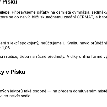
v Písku
lépe. Připravujeme páťáky na osmiletá gymnázia, sedmáky n
 které se co nejvíc blíží skutečnému zadání CERMAT, a k tom
ení s lekcí spokojený, neúčtujeme ji. Kvalitu navíc průběž
 1,06.
nci i rodiče, třeba na různé předměty. A díky online formě
ky
v Písku
lných lektorů také osobně — na předem domluveném místě, 
 co nejvíc sedla.