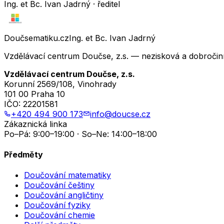
Ing. et Bc. Ivan Jadrný · ředitel
Doučsematiku.cz
Ing. et Bc. Ivan Jadrný
Vzdělávací centrum Doučse, z.s. — nezisková a dobročin
Vzdělávací centrum Doučse, z.s.
Korunní 2569/108, Vinohrady
101 00 Praha 10
IČO:
22201581
+420 494 900 173
info@doucse.cz
Zákaznická linka
Po–Pá: 9:00–19:00 · So–Ne: 14:00–18:00
Předměty
Doučování matematiky
Doučování češtiny
Doučování angličtiny
Doučování fyziky
Doučování chemie