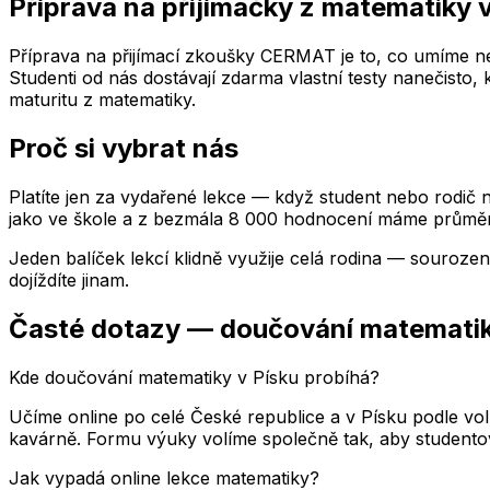
Příprava na přijímačky z matematiky
Příprava na přijímací zkoušky CERMAT je to, co umíme nej
Studenti od nás dostávají zdarma vlastní testy nanečisto,
maturitu z matematiky.
Proč si vybrat nás
Platíte jen za vydařené lekce — když student nebo rodič n
jako ve škole a z bezmála 8 000 hodnocení máme průměr
Jeden balíček lekcí klidně využije celá rodina — souroze
dojíždíte jinam.
Časté dotazy — doučování matemati
Kde doučování matematiky v Písku probíhá?
Učíme online po celé České republice a v Písku podle vo
kavárně. Formu výuky volíme společně tak, aby studentovi
Jak vypadá online lekce matematiky?