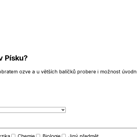
v Písku
?
bratem ozve a u větších balíčků probere i možnost úvodní 
yzika
Chemie
Biologie
Jiný předmět