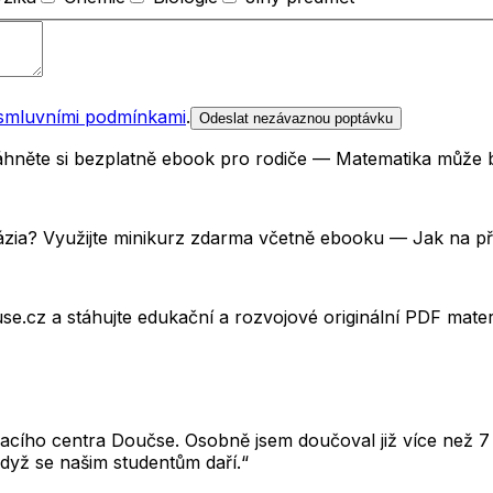
smluvními podmínkami
.
Odeslat nezávaznou poptávku
Stáhněte si bezplatně ebook pro rodiče — Matematika může 
názia? Využijte minikurz zdarma včetně ebooku — Jak na p
e.cz a stáhujte edukační a rozvojové originální PDF mate
cího centra Doučse. Osobně jsem doučoval již více než 7 l
dyž se našim studentům daří.“