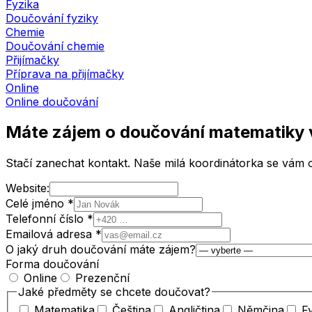
Fyzika
Doučování fyziky
Chemie
Doučování chemie
Přijímačky
Příprava na přijímačky
Online
Online doučování
Máte zájem o doučování matematiky
Stačí zanechat kontakt. Naše milá koordinátorka se vám o
Website:
Celé jméno *
Telefonní číslo *
Emailová adresa *
O jaký druh doučování máte zájem?
Forma doučování
Online
Prezenční
Jaké předměty se chcete doučovat?
Matematika
Čeština
Angličtina
Němčina
F