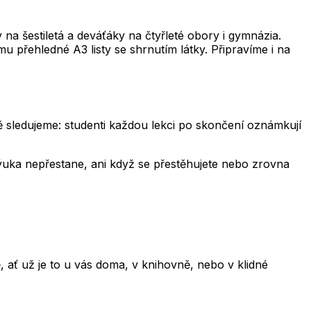
a šestiletá a deváťáky na čtyřleté obory i gymnázia.
u přehledné A3 listy se shrnutím látky. Připravíme i na
ně sledujeme: studenti každou lekci po skončení oznámkují
 výuka nepřestane, ani když se přestěhujete nebo zrovna
ať už je to u vás doma, v knihovně, nebo v klidné