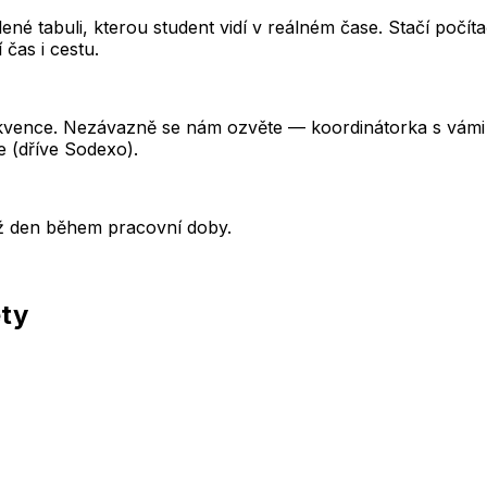
é tabuli, kterou student vidí v reálném čase. Stačí počítač
čas i cestu.
ekvence. Nezávazně se nám ozvěte — koordinátorka s vámi
e (dříve Sodexo).
ýž den během pracovní doby.
ěty