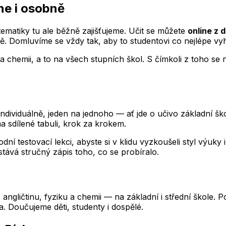
ne i osobně
atiky tu ale běžně zajišťujeme. Učit se můžete
online z
ně. Domluvíme se vždy tak, aby to studentovi co nejlépe vy
a chemii, a to na všech stupních škol. S čímkoli z toho se 
viduálně, jeden na jednoho — ať jde o učivo základní školy
 sdílené tabuli, krok za krokem.
dní testovací lekci, abyste si v klidu vyzkoušeli styl výuk
stává stručný zápis toho, co se probíralo.
k, angličtinu, fyziku a chemii — na základní i střední škol
ta. Doučujeme děti, studenty i dospělé.