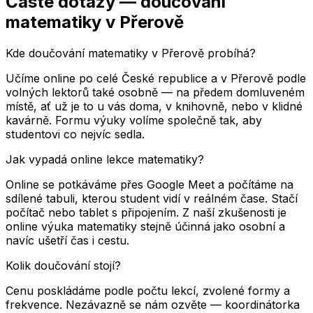
Časté dotazy — doučování
matematiky
v Přerově
Kde doučování matematiky v Přerově probíhá?
Učíme online po celé České republice a v Přerově podle
volných lektorů také osobně — na předem domluveném
místě, ať už je to u vás doma, v knihovně, nebo v klidné
kavárně. Formu výuky volíme společně tak, aby
studentovi co nejvíc sedla.
Jak vypadá online lekce matematiky?
Online se potkáváme přes Google Meet a počítáme na
sdílené tabuli, kterou student vidí v reálném čase. Stačí
počítač nebo tablet s připojením. Z naší zkušenosti je
online výuka matematiky stejně účinná jako osobní a
navíc ušetří čas i cestu.
Kolik doučování stojí?
Cenu poskládáme podle počtu lekcí, zvolené formy a
frekvence. Nezávazně se nám ozvěte — koordinátorka