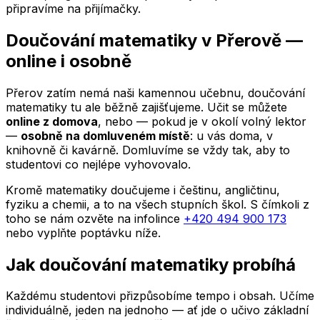
připravíme na přijímačky.
Doučování matematiky
v Přerově
—
online i osobně
Přerov
zatím nemá naši kamennou učebnu, doučování
matematiky tu ale běžně zajišťujeme. Učit se můžete
online z domova
, nebo — pokud je v okolí volný lektor
—
osobně na domluveném místě
: u vás doma, v
knihovně či kavárně. Domluvíme se vždy tak, aby to
studentovi co nejlépe vyhovovalo.
Kromě matematiky doučujeme i češtinu, angličtinu,
fyziku a chemii, a to na všech stupních škol. S čímkoli z
toho se nám ozvěte na infolince
+420 494 900 173
nebo vyplňte poptávku níže.
Jak doučování matematiky probíhá
Každému studentovi přizpůsobíme tempo i obsah. Učíme
individuálně, jeden na jednoho — ať jde o učivo základní