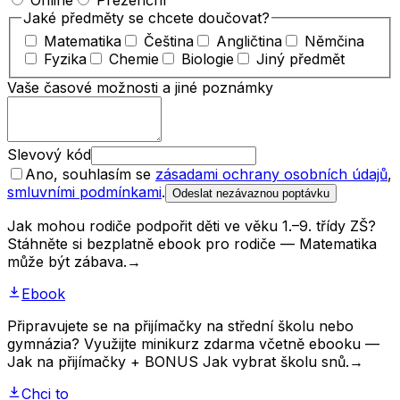
Online
Prezenční
Jaké předměty se chcete doučovat?
Matematika
Čeština
Angličtina
Němčina
Fyzika
Chemie
Biologie
Jiný předmět
Vaše časové možnosti a jiné poznámky
Slevový kód
Ano, souhlasím se
zásadami ochrany osobních údajů
,
smluvními podmínkami
.
Odeslat nezávaznou poptávku
Jak mohou rodiče podpořit děti ve věku 1.–9. třídy ZŠ?
Stáhněte si bezplatně ebook pro rodiče — Matematika
může být zábava.
→
Ebook
Připravujete se na přijímačky na střední školu nebo
gymnázia? Využijte minikurz zdarma včetně ebooku —
Jak na přijímačky + BONUS Jak vybrat školu snů.
→
Chci to