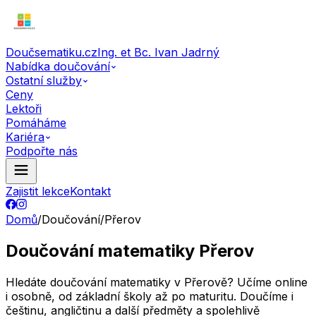
Doučsematiku.cz
Ing. et Bc. Ivan Jadrný
Nabídka doučování
Ostatní služby
Ceny
Lektoři
Pomáháme
Kariéra
Podpořte nás
Zajistit lekce
Kontakt
Domů
/
Doučování
/
Přerov
Doučování matematiky Přerov
Hledáte doučování matematiky v Přerově? Učíme online
i osobně, od základní školy až po maturitu. Doučíme i
češtinu, angličtinu a další předměty a spolehlivě