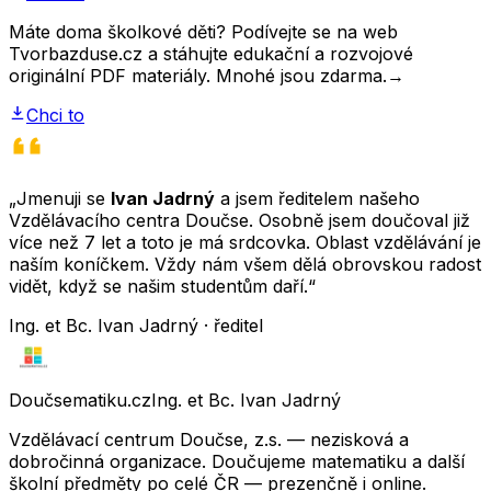
Máte doma školkové děti? Podívejte se na web
Tvorbazduse.cz a stáhujte edukační a rozvojové
originální PDF materiály. Mnohé jsou zdarma.
→
Chci to
„Jmenuji se
Ivan Jadrný
a jsem ředitelem našeho
Vzdělávacího centra Doučse. Osobně jsem doučoval již
více než 7 let a toto je má srdcovka. Oblast vzdělávání je
naším koníčkem. Vždy nám všem dělá obrovskou radost
vidět, když se našim studentům daří.“
Ing. et Bc. Ivan Jadrný · ředitel
Doučsematiku.cz
Ing. et Bc. Ivan Jadrný
Vzdělávací centrum Doučse, z.s. — nezisková a
dobročinná organizace. Doučujeme matematiku a další
školní předměty po celé ČR — prezenčně i online.