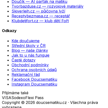
Doučík
— AI parťák na matiku
Tvorbazduse.cz
— rozvojové materiály
Skiverleih.cz
— půjčovna lyží
Receptybezmasa.cz
— receptář
Klubdetifort.cz
— klub dětí Fořt
Odkazy
Kde doučujeme
Střední školy v ČR
Blog — naše články
Jak to u nás funguje
Časté dotazy
Obchodní podmínky
Ochrana osobních údajů
Reklamační řád
Facebook Doucsematiku
Instagram Doucsematiku
Přijímáme také
VISA
Sodexo
Flexi Pass
Copyright ©
2026
doucsematiku.cz · Všechna práva
vyhrazena