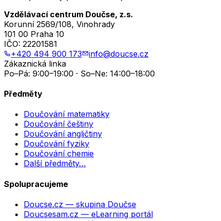
Vzdělávací centrum Doučse, z.s.
Korunní 2569/108, Vinohrady
101 00 Praha 10
IČO:
22201581
+420 494 900 173
info@doucse.cz
Zákaznická linka
Po–Pá: 9:00–19:00 · So–Ne: 14:00–18:00
Předměty
Doučování matematiky
Doučování češtiny
Doučování angličtiny
Doučování fyziky
Doučování chemie
Další předměty…
Spolupracujeme
Doucse.cz
— skupina Doučse
Doucsesam.cz
— eLearning portál