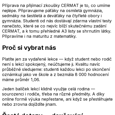
Příprava na přijímací zkoušky CERMAT je to, co umíme
nejlépe. Připravujeme páťáky na osmiletá gymnázia,
sedmáky na šestiletá a deváťáky na čtyřleté obory i
gymnázia. Studenti od nás dostávají zdarma vlastní testy
nanečisto, které se co nejvíc blíží skutečnému zadání
CERMAT, a k tomu přehledné A3 listy se shrnutím látky.
Připravíme i na maturitu z matematiky.
Proč si vybrat nás
Platíte jen za vydařené lekce — když student nebo rodič
není s lekcí spokojený, neúčtujeme ji. Kvalitu navíc
průběžně sledujeme: studenti každou lekci po skončení
oznámkují jako ve škole a z bezmála 8 000 hodnocení
máme průměr 1,06.
Jeden balíček lekcí klidně využije celá rodina —
sourozenci i rodiče, třeba na různé předměty. A díky
online formě výuka nepřestane, ani když se přestěhujete
nebo zrovna dojíždíte jinam.