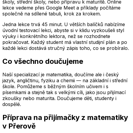
školy, střední školy, nebo přípravu k maturitě. Online
lekce vedeme přes Google Meet a příklady počítáme
společně na sdílené tabuli, krok za krokem.
Jedna lekce trvá 45 minut. U větších balíčků nabízíme
úvodní testovací lekci, abyste si v klidu vyzkoušeli styl
výuky i konkrétního lektora, než se rozhodnete
pokračovat. Každý student má vlastní studijní plán a po
každé lekci dostává stručný zápis toho, co se probíralo.
Co všechno doučujeme
Naší specializací je matematika, doučíme ale i český
jazyk, angličtinu, fyziku a chemii — na základní i střední
škole. Pomůžeme s běžným školním učivem i s
písemkami a stejně tak s velkými cíli, jako jsou přijímací
zkoušky nebo maturita. Doučujeme děti, studenty i
dospělé.
Příprava na přijímačky z matematiky
v Přerově