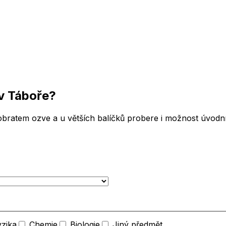
v Táboře
?
bratem ozve a u větších balíčků probere i možnost úvodní 
yzika
Chemie
Biologie
Jiný předmět