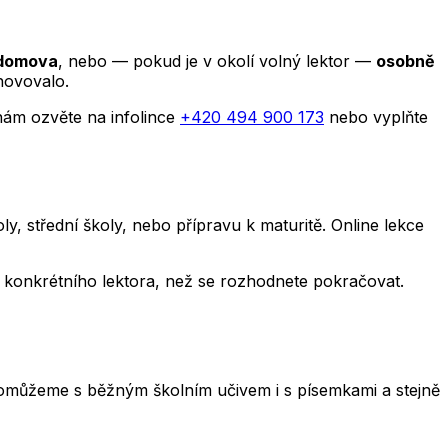
 domova
, nebo — pokud je v okolí volný lektor —
osobně
hovovalo.
nám ozvěte na infolince
+420 494 900 173
nebo vyplňte
, střední školy, nebo přípravu k maturitě. Online lekce
y i konkrétního lektora, než se rozhodnete pokračovat.
e. Pomůžeme s běžným školním učivem i s písemkami a stejně