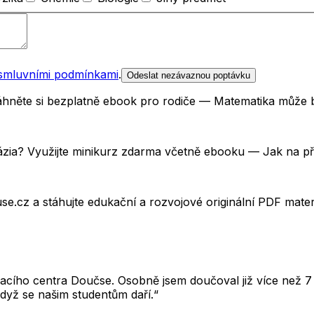
smluvními podmínkami
.
Odeslat nezávaznou poptávku
Stáhněte si bezplatně ebook pro rodiče — Matematika může 
názia? Využijte minikurz zdarma včetně ebooku — Jak na p
e.cz a stáhujte edukační a rozvojové originální PDF mate
cího centra Doučse. Osobně jsem doučoval již více než 7 l
dyž se našim studentům daří.“