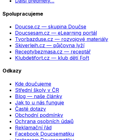
Další předměty…
Spolupracujeme
Doucse.cz
— skupina Doučse
Doucsesam.cz
— eLearning portál
Tvorbazduse.cz
— rozvojové materiály
Skiverleih.cz
— půjčovna lyží
Receptybezmasa.cz
— receptář
Klubdetifort.cz
— klub dětí Fořt
Odkazy
Kde doučujeme
Střední školy v ČR
Blog — naše články
Jak to u nás funguje
Časté dotazy
Obchodní podmínky
Ochrana osobních údajů
Reklamační řád
Facebook Doucsematiku
Instagram Doucsematiku