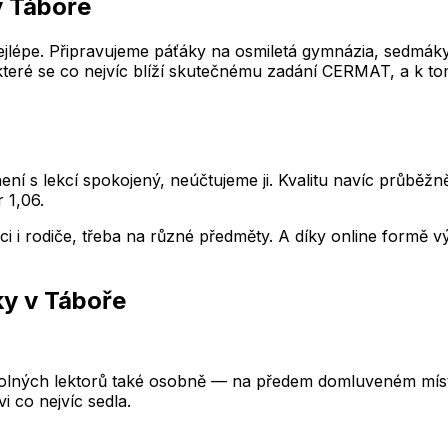
v Táboře
lépe. Připravujeme páťáky na osmiletá gymnázia, sedmáky n
 které se co nejvíc blíží skutečnému zadání CERMAT, a k tom
ení s lekcí spokojený, neúčtujeme ji. Kvalitu navíc průběž
 1,06.
nci i rodiče, třeba na různé předměty. A díky online formě
ky
v Táboře
olných lektorů také osobně — na předem domluveném místě,
 co nejvíc sedla.