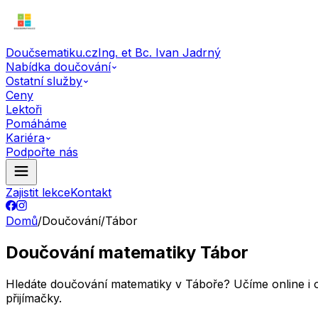
Doučsematiku.cz
Ing. et Bc. Ivan Jadrný
Nabídka doučování
Ostatní služby
Ceny
Lektoři
Pomáháme
Kariéra
Podpořte nás
Zajistit lekce
Kontakt
Domů
/
Doučování
/
Tábor
Doučování matematiky Tábor
Hledáte doučování matematiky v Táboře? Učíme online i os
přijímačky.