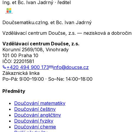
Ing. et Bc. Ivan Jadrný · ředitel
Doučsematiku.cz
Ing. et Bc. Ivan Jadrný
Vzdělávací centrum Doučse, z.s. — nezisková a dobročin
Vzdělávací centrum Doučse, z.s.
Korunní 2569/108, Vinohrady
101 00 Praha 10
IČO:
22201581
+420 494 900 173
info@doucse.cz
Zákaznická linka
Po–Pá: 9:00–19:00 · So–Ne: 14:00–18:00
Předměty
Doučování matematiky
Doučování češtiny
Doučování angličtiny
Doučování fyziky
Doučování chemie