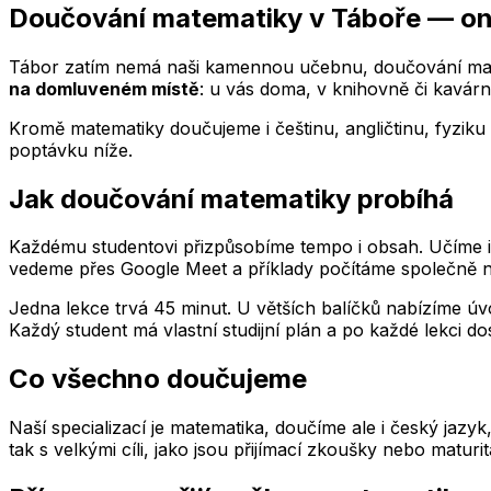
Doučování matematiky
v Táboře
— onl
Tábor
zatím nemá naši kamennou učebnu, doučování matem
na domluveném místě
: u vás doma, v knihovně či kavár
Kromě matematiky doučujeme i češtinu, angličtinu, fyziku 
poptávku níže.
Jak doučování matematiky probíhá
Každému studentovi přizpůsobíme tempo i obsah. Učíme indi
vedeme přes Google Meet a příklady počítáme společně na
Jedna lekce trvá 45 minut. U větších balíčků nabízíme úvo
Každý student má vlastní studijní plán a po každé lekci do
Co všechno doučujeme
Naší specializací je matematika, doučíme ale i český jazy
tak s velkými cíli, jako jsou přijímací zkoušky nebo maturi