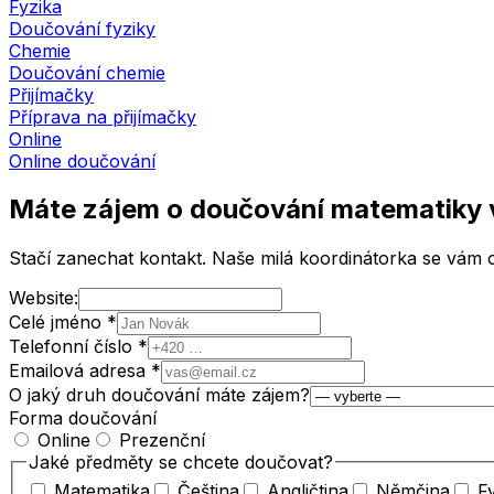
Fyzika
Doučování fyziky
Chemie
Doučování chemie
Přijímačky
Příprava na přijímačky
Online
Online doučování
Máte zájem o doučování matematiky
Stačí zanechat kontakt. Naše milá koordinátorka se vám o
Website:
Celé jméno *
Telefonní číslo *
Emailová adresa *
O jaký druh doučování máte zájem?
Forma doučování
Online
Prezenční
Jaké předměty se chcete doučovat?
Matematika
Čeština
Angličtina
Němčina
F