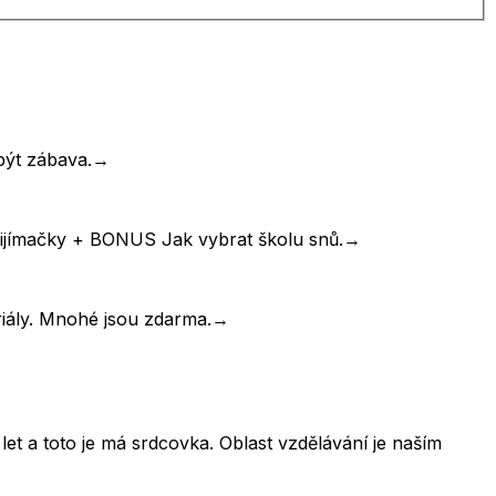
být zábava.
→
řijímačky + BONUS Jak vybrat školu snů.
→
riály. Mnohé jsou zdarma.
→
et a toto je má srdcovka. Oblast vzdělávání je naším