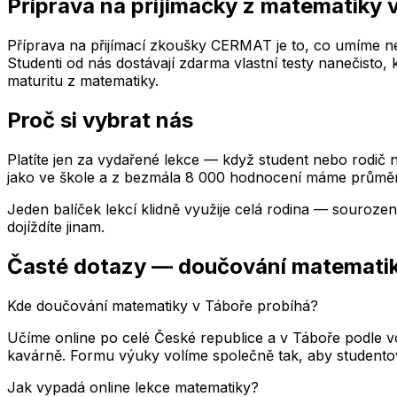
Příprava na přijímačky z matematiky
Příprava na přijímací zkoušky CERMAT je to, co umíme nej
Studenti od nás dostávají zdarma vlastní testy nanečisto,
maturitu z matematiky.
Proč si vybrat nás
Platíte jen za vydařené lekce — když student nebo rodič n
jako ve škole a z bezmála 8 000 hodnocení máme průměr
Jeden balíček lekcí klidně využije celá rodina — souroze
dojíždíte jinam.
Časté dotazy — doučování matemati
Kde doučování matematiky v Táboře probíhá?
Učíme online po celé České republice a v Táboře podle v
kavárně. Formu výuky volíme společně tak, aby studentovi
Jak vypadá online lekce matematiky?