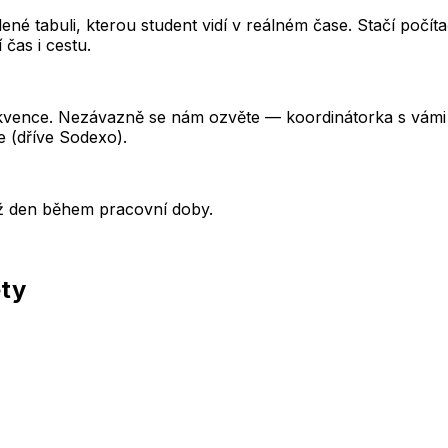
é tabuli, kterou student vidí v reálném čase. Stačí počítač
čas i cestu.
ekvence. Nezávazně se nám ozvěte — koordinátorka s vámi
e (dříve Sodexo).
ýž den během pracovní doby.
ěty