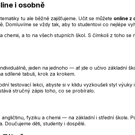
ine i osobně
atiky tu ale běžně zajišťujeme. Učit se můžete
online z
ně. Domluvíme se vždy tak, aby to studentovi co nejlépe vy
a chemii, a to na všech stupních škol. S čímkoli z toho se 
viduálně, jeden na jednoho — ať jde o učivo základní školy
 sdílené tabuli, krok za krokem.
dní testovací lekci, abyste si v klidu vyzkoušeli styl výuk
stává stručný zápis toho, co se probíralo.
k, angličtinu, fyziku a chemii — na základní i střední škol
ta. Doučujeme děti, studenty i dospělé.