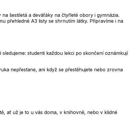
a šestiletá a deváťáky na čtyřleté obory i gymnázia.
u přehledné A3 listy se shrnutím látky. Připravíme i na
ně sledujeme: studenti každou lekci po skončení oznámkují
 výuka nepřestane, ani když se přestěhujete nebo zrovna
 ať už je to u vás doma, v knihovně, nebo v klidné