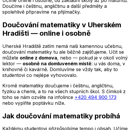
Učíme online i osobně, od základní školy až po maturitu.
Doučíme i češtinu, angličtinu a další předměty a
spolehlivě připravíme na přijímačky.
Doučování matematiky
v Uherském
Hradišti
— online i osobně
Uherské Hradiště
zatím nemá naši kamennou učebnu,
doučování matematiky tu ale běžně zajišťujeme. Učit se
můžete
online z domova
, nebo — pokud je v okolí volný
lektor —
osobně na domluveném místě
: u vás doma, v
knihovně či kavárně. Domluvíme se vždy tak, aby to
studentovi co nejlépe vyhovovalo.
Kromě matematiky doučujeme i češtinu, angličtinu,
fyziku a chemii, a to na všech stupních škol. S čímkoli z
toho se nám ozvěte na infolince
+420 494 900 173
nebo vyplňte poptávku níže.
Jak doučování matematiky probíhá
Každému studentovi přizpůsobíme tempo i obsah. Učíme