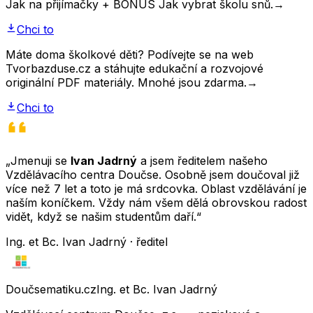
Jak na přijímačky + BONUS Jak vybrat školu snů.
→
Chci to
Máte doma školkové děti? Podívejte se na web
Tvorbazduse.cz a stáhujte edukační a rozvojové
originální PDF materiály. Mnohé jsou zdarma.
→
Chci to
„Jmenuji se
Ivan Jadrný
a jsem ředitelem našeho
Vzdělávacího centra Doučse. Osobně jsem doučoval již
více než 7 let a toto je má srdcovka. Oblast vzdělávání je
naším koníčkem. Vždy nám všem dělá obrovskou radost
vidět, když se našim studentům daří.“
Ing. et Bc. Ivan Jadrný · ředitel
Doučsematiku.cz
Ing. et Bc. Ivan Jadrný