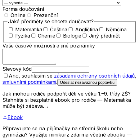
Forma doučování
Online
Prezenční
Jaké předměty se chcete doučovat?
Matematika
Čeština
Angličtina
Němčina
Fyzika
Chemie
Biologie
Jiný předmět
Vaše časové možnosti a jiné poznámky
Slevový kód
Ano, souhlasím se
zásadami ochrany osobních údajů
,
smluvními podmínkami
.
Odeslat nezávaznou poptávku
Jak mohou rodiče podpořit děti ve věku 1.–9. třídy ZŠ?
Stáhněte si bezplatně ebook pro rodiče — Matematika
může být zábava.
→
Ebook
Připravujete se na přijímačky na střední školu nebo
gymnázia? Využijte minikurz zdarma včetně ebooku —