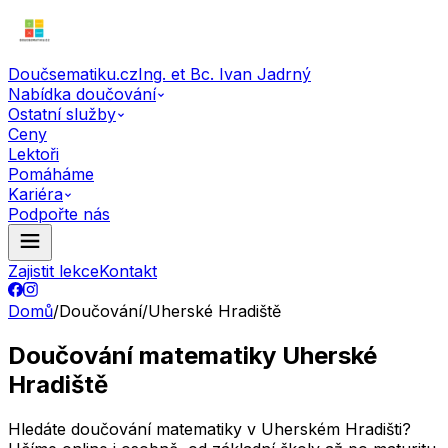
Doučsematiku.cz
Ing. et Bc. Ivan Jadrný
Nabídka doučování
Ostatní služby
Ceny
Lektoři
Pomáháme
Kariéra
Podpořte nás
Zajistit lekce
Kontakt
Domů
/
Doučování
/
Uherské Hradiště
Doučování matematiky Uherské
Hradiště
Hledáte doučování matematiky v Uherském Hradišti?