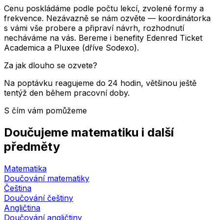
Cenu poskládáme podle počtu lekcí, zvolené formy a
frekvence. Nezávazně se nám ozvěte — koordinátorka
s vámi vše probere a připraví návrh, rozhodnutí
necháváme na vás. Bereme i benefity Edenred Ticket
Academica a Pluxee (dříve Sodexo).
Za jak dlouho se ozvete?
Na poptávku reagujeme do 24 hodin, většinou ještě
tentýž den během pracovní doby.
S čím vám pomůžeme
Doučujeme matematiku i další
předměty
Matematika
Doučování matematiky
Čeština
Doučování češtiny
Angličtina
Doučování angličtiny