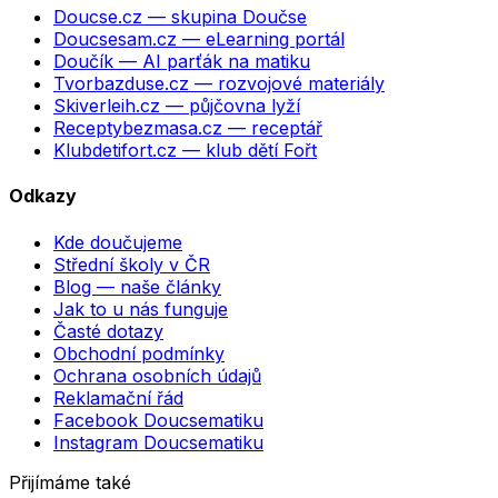
Doucse.cz
— skupina Doučse
Doucsesam.cz
— eLearning portál
Doučík
— AI parťák na matiku
Tvorbazduse.cz
— rozvojové materiály
Skiverleih.cz
— půjčovna lyží
Receptybezmasa.cz
— receptář
Klubdetifort.cz
— klub dětí Fořt
Odkazy
Kde doučujeme
Střední školy v ČR
Blog — naše články
Jak to u nás funguje
Časté dotazy
Obchodní podmínky
Ochrana osobních údajů
Reklamační řád
Facebook Doucsematiku
Instagram Doucsematiku
Přijímáme také