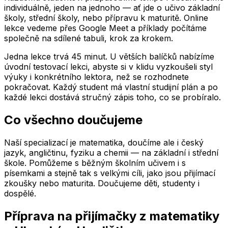
individuálně, jeden na jednoho — ať jde o učivo základní
školy, střední školy, nebo přípravu k maturitě. Online
lekce vedeme přes Google Meet a příklady počítáme
společně na sdílené tabuli, krok za krokem.
Jedna lekce trvá 45 minut. U větších balíčků nabízíme
úvodní testovací lekci, abyste si v klidu vyzkoušeli styl
výuky i konkrétního lektora, než se rozhodnete
pokračovat. Každý student má vlastní studijní plán a po
každé lekci dostává stručný zápis toho, co se probíralo.
Co všechno doučujeme
Naší specializací je matematika, doučíme ale i český
jazyk, angličtinu, fyziku a chemii — na základní i střední
škole. Pomůžeme s běžným školním učivem i s
písemkami a stejně tak s velkými cíli, jako jsou přijímací
zkoušky nebo maturita. Doučujeme děti, studenty i
dospělé.
Příprava na přijímačky z matematiky