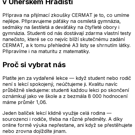
v Uherském Hradišti
Příprava na přijímací zkoušky CERMAT je to, co umíme
nejlépe. Připravujeme páťáky na osmiletá gymnázia,
sedmáky na šestiletá a deváťáky na čtyřleté obory i
gymnázia. Studenti od nás dostávají zdarma vlastní testy
nanečisto, které se co nejvíc blíží skutečnému zadání
CERMAT, a k tomu přehledné A3 listy se shrnutím látky.
Připravíme i na maturitu z matematiky.
Proč si vybrat nás
Platíte jen za vydařené lekce — když student nebo rodič
není s lekcí spokojený, neúčtujeme ji. Kvalitu navíc
průběžně sledujeme: studenti každou lekci po skončení
oznámkují jako ve škole a z bezmála 8 000 hodnocení
máme průměr 1,06.
Jeden balíček lekcí klidně využije celá rodina —
sourozenci i rodiče, třeba na různé předměty. A díky
online formě výuka nepřestane, ani když se přestěhujete
nebo zrovna dojíždíte jinam.