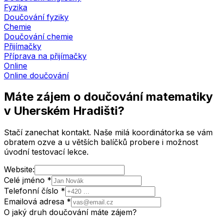
Fyzika
Doučování fyziky
Chemie
Doučování chemie
Přijímačky
Příprava na přijímačky
Online
Online doučování
Máte zájem o doučování matematiky
v Uherském Hradišti
?
Stačí zanechat kontakt. Naše milá koordinátorka se vám
obratem ozve a u větších balíčků probere i možnost
úvodní testovací lekce.
Website:
Celé jméno *
Telefonní číslo *
Emailová adresa *
O jaký druh doučování máte zájem?