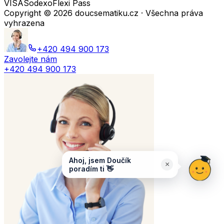
VISA
Sodexo
Flexi Pass
Copyright ©
2026
doucsematiku.cz · Všechna práva
vyhrazena
+420 494 900 173
Zavolejte nám
+420 494 900 173
Ahoj, jsem Doučík
×
poradím ti 👋