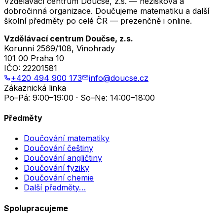
Vzdělávací centrum Doučse, z.s. — nezisková a
dobročinná organizace. Doučujeme matematiku a další
školní předměty po celé ČR — prezenčně i online.
Vzdělávací centrum Doučse, z.s.
Korunní 2569/108, Vinohrady
101 00 Praha 10
IČO:
22201581
+420 494 900 173
info@doucse.cz
Zákaznická linka
Po–Pá: 9:00–19:00 · So–Ne: 14:00–18:00
Předměty
Doučování matematiky
Doučování češtiny
Doučování angličtiny
Doučování fyziky
Doučování chemie
Další předměty…
Spolupracujeme