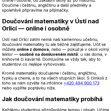
online i osobně, od základní školy až po maturitu.
Doučíme i češtinu, angličtinu a další předměty a
spolehlivě připravíme na přijímačky.
Doučování matematiky
v Ústí nad
Orlicí
— online i osobně
Ústí nad Orlicí
zatím nemá naši kamennou učebnu,
doučování matematiky tu ale běžně zajišťujeme. Učit se
můžete
online z domova
, nebo — pokud je v okolí volný
lektor —
osobně na domluveném místě
: u vás doma, v
knihovně či kavárně. Domluvíme se vždy tak, aby to
studentovi co nejlépe vyhovovalo.
Kromě matematiky doučujeme i češtinu, angličtinu,
fyziku a chemii, a to na všech stupních škol. S čímkoli z
toho se nám ozvěte na infolince
+420 494 900 173
nebo vyplňte poptávku níže.
Jak doučování matematiky probíhá
Každému studentovi přizpůsobíme tempo i obsah. Učíme