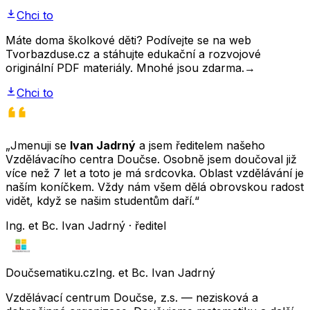
Chci to
Máte doma školkové děti? Podívejte se na web
Tvorbazduse.cz a stáhujte edukační a rozvojové
originální PDF materiály. Mnohé jsou zdarma.
→
Chci to
„Jmenuji se
Ivan Jadrný
a jsem ředitelem našeho
Vzdělávacího centra Doučse. Osobně jsem doučoval již
více než 7 let a toto je má srdcovka. Oblast vzdělávání je
naším koníčkem. Vždy nám všem dělá obrovskou radost
vidět, když se našim studentům daří.“
Ing. et Bc. Ivan Jadrný · ředitel
Doučsematiku.cz
Ing. et Bc. Ivan Jadrný
Vzdělávací centrum Doučse, z.s. — nezisková a