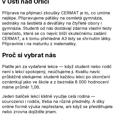
v Ústí nad Orlicí
Příprava na přijímací zkoušky CERMAT je to, co umíme
nejlépe. Připravujeme páťáky na osmiletá gymnázia,
sedmáky na šestiletá a deváťáky na čtyřleté obory i
gymnázia. Studenti od nás dostávají zdarma vlastní testy
nanečisto, které se co nejvíc blíží skutečnému zadání
CERMAT, a k tomu přehledné A3 listy se shrnutím látky.
Připravíme i na maturitu z matematiky.
Proč si vybrat nás
Platíte jen za vydařené lekce — když student nebo rodič
není s lekcí spokojený, neúčtujeme ji. Kvalitu navíc
průběžně sledujeme: studenti každou lekci po skončení
oznámkují jako ve škole a z bezmála 8 000 hodnocení
máme průměr 1,06.
Jeden balíček lekcí klidně využije celá rodina —
sourozenci i rodiče, třeba na různé předměty. A díky
online formě výuka nepřestane, ani když se přestěhujete
nebo zrovna dojíždíte jinam.