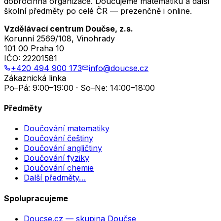
dobročinná organizace. Doučujeme matematiku a další
školní předměty po celé ČR — prezenčně i online.
Vzdělávací centrum Doučse, z.s.
Korunní 2569/108, Vinohrady
101 00 Praha 10
IČO:
22201581
+420 494 900 173
info@doucse.cz
Zákaznická linka
Po–Pá: 9:00–19:00 · So–Ne: 14:00–18:00
Předměty
Doučování matematiky
Doučování češtiny
Doučování angličtiny
Doučování fyziky
Doučování chemie
Další předměty…
Spolupracujeme
Doucse.cz
— skupina Doučse