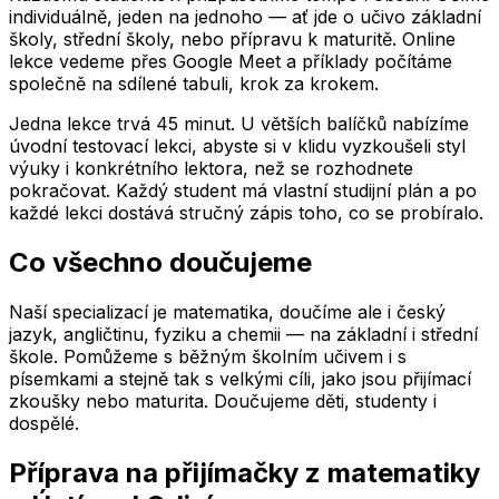
individuálně, jeden na jednoho — ať jde o učivo základní
školy, střední školy, nebo přípravu k maturitě. Online
lekce vedeme přes Google Meet a příklady počítáme
společně na sdílené tabuli, krok za krokem.
Jedna lekce trvá 45 minut. U větších balíčků nabízíme
úvodní testovací lekci, abyste si v klidu vyzkoušeli styl
výuky i konkrétního lektora, než se rozhodnete
pokračovat. Každý student má vlastní studijní plán a po
každé lekci dostává stručný zápis toho, co se probíralo.
Co všechno doučujeme
Naší specializací je matematika, doučíme ale i český
jazyk, angličtinu, fyziku a chemii — na základní i střední
škole. Pomůžeme s běžným školním učivem i s
písemkami a stejně tak s velkými cíli, jako jsou přijímací
zkoušky nebo maturita. Doučujeme děti, studenty i
dospělé.
Příprava na přijímačky z matematiky