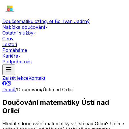
Doučsematiku.cz
Ing. et Bc. Ivan Jadrný
Nabídka doučování
Ostatní služby
Ceny
Lektoři
Pomáháme
Kariéra
Podpořte nás
Zajistit lekce
Kontakt
Domů
/
Doučování
/
Ústí nad Orlicí
Doučování matematiky Ústí nad
Orlicí
Hledáte doučování matematiky v Ústí nad Orlicí? Učíme