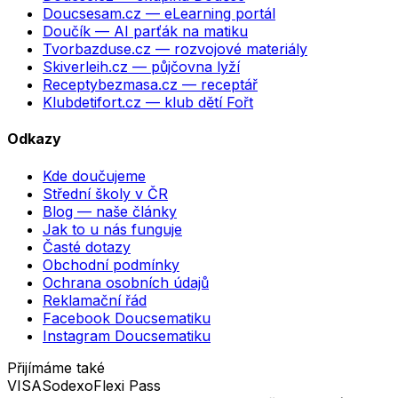
Doucsesam.cz
— eLearning portál
Doučík
— AI parťák na matiku
Tvorbazduse.cz
— rozvojové materiály
Skiverleih.cz
— půjčovna lyží
Receptybezmasa.cz
— receptář
Klubdetifort.cz
— klub dětí Fořt
Odkazy
Kde doučujeme
Střední školy v ČR
Blog — naše články
Jak to u nás funguje
Časté dotazy
Obchodní podmínky
Ochrana osobních údajů
Reklamační řád
Facebook Doucsematiku
Instagram Doucsematiku
Přijímáme také
VISA
Sodexo
Flexi Pass