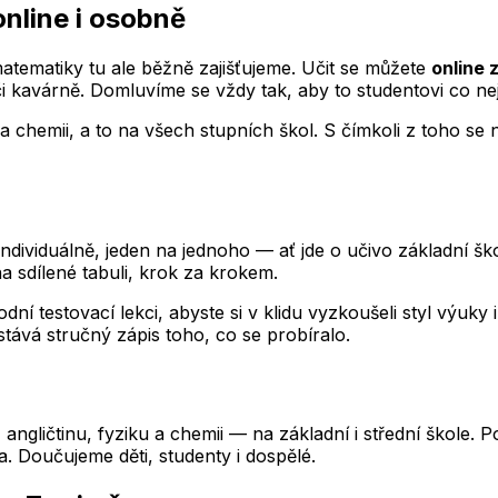
nline i osobně
ematiky tu ale běžně zajišťujeme. Učit se můžete
online
či kavárně. Domluvíme se vždy tak, aby to studentovi co ne
a chemii, a to na všech stupních škol. S čímkoli z toho se 
viduálně, jeden na jednoho — ať jde o učivo základní školy
 sdílené tabuli, krok za krokem.
dní testovací lekci, abyste si v klidu vyzkoušeli styl výuk
stává stručný zápis toho, co se probíralo.
k, angličtinu, fyziku a chemii — na základní i střední škol
ta. Doučujeme děti, studenty i dospělé.