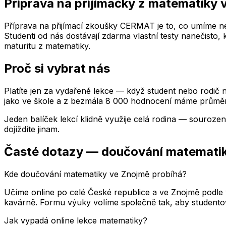
Příprava na přijímačky z matematiky
Příprava na přijímací zkoušky CERMAT je to, co umíme nej
Studenti od nás dostávají zdarma vlastní testy nanečisto,
maturitu z matematiky.
Proč si vybrat nás
Platíte jen za vydařené lekce — když student nebo rodič n
jako ve škole a z bezmála 8 000 hodnocení máme průměr
Jeden balíček lekcí klidně využije celá rodina — souroze
dojíždíte jinam.
Časté dotazy — doučování matemati
Kde doučování matematiky ve Znojmě probíhá?
Učíme online po celé České republice a ve Znojmě podle
kavárně. Formu výuky volíme společně tak, aby studentovi
Jak vypadá online lekce matematiky?