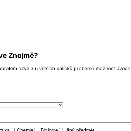
ve Znojmě
?
bratem ozve a u větších balíčků probere i možnost úvodní 
yzika
Chemie
Biologie
Jiný předmět