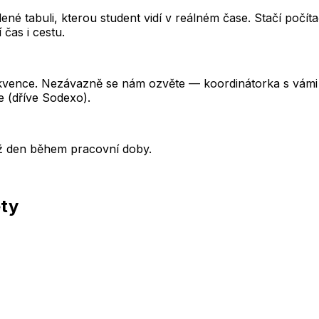
é tabuli, kterou student vidí v reálném čase. Stačí počítač
čas i cestu.
ekvence. Nezávazně se nám ozvěte — koordinátorka s vámi
e (dříve Sodexo).
ýž den během pracovní doby.
ěty