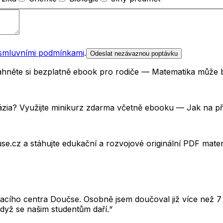
smluvními podmínkami
.
Odeslat nezávaznou poptávku
Stáhněte si bezplatně ebook pro rodiče — Matematika může 
názia? Využijte minikurz zdarma včetně ebooku — Jak na p
e.cz a stáhujte edukační a rozvojové originální PDF mate
cího centra Doučse. Osobně jsem doučoval již více než 7 l
dyž se našim studentům daří.“