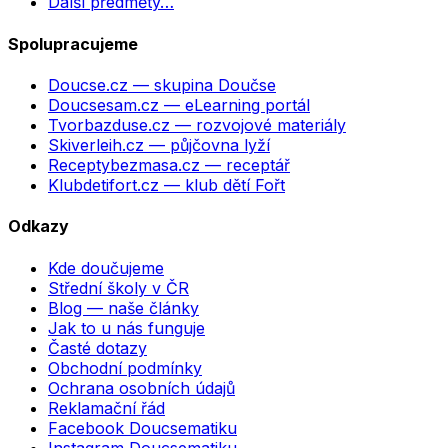
Další předměty…
Spolupracujeme
Doucse.cz
— skupina Doučse
Doucsesam.cz
— eLearning portál
Tvorbazduse.cz
— rozvojové materiály
Skiverleih.cz
— půjčovna lyží
Receptybezmasa.cz
— receptář
Klubdetifort.cz
— klub dětí Fořt
Odkazy
Kde doučujeme
Střední školy v ČR
Blog — naše články
Jak to u nás funguje
Časté dotazy
Obchodní podmínky
Ochrana osobních údajů
Reklamační řád
Facebook Doucsematiku
Instagram Doucsematiku