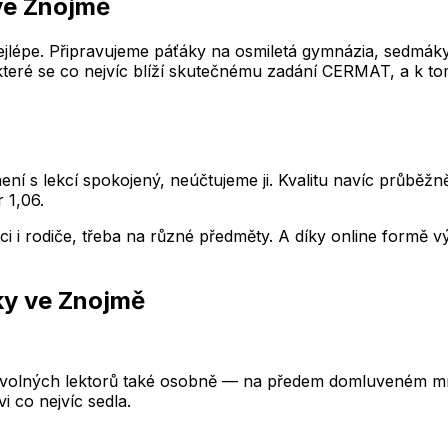
ve Znojmě
lépe. Připravujeme páťáky na osmiletá gymnázia, sedmáky n
 které se co nejvíc blíží skutečnému zadání CERMAT, a k tom
ení s lekcí spokojený, neúčtujeme ji. Kvalitu navíc průběž
 1,06.
nci i rodiče, třeba na různé předměty. A díky online formě
ky
ve Znojmě
 volných lektorů také osobně — na předem domluveném míst
 co nejvíc sedla.