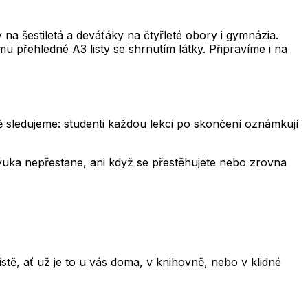
a šestiletá a deváťáky na čtyřleté obory i gymnázia.
u přehledné A3 listy se shrnutím látky. Připravíme i na
ně sledujeme: studenti každou lekci po skončení oznámkují
 výuka nepřestane, ani když se přestěhujete nebo zrovna
ě, ať už je to u vás doma, v knihovně, nebo v klidné