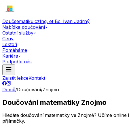
Doučsematiku.cz
Ing. et Bc. Ivan Jadrný
Nabídka doučování
Ostatní služby
Ceny
Lektoři
Pomáháme
Kariéra
Podpořte nás
Zajistit lekce
Kontakt
Domů
/
Doučování
/
Znojmo
Doučování matematiky Znojmo
Hledáte doučování matematiky ve Znojmě? Učíme online i o
přijímačky.