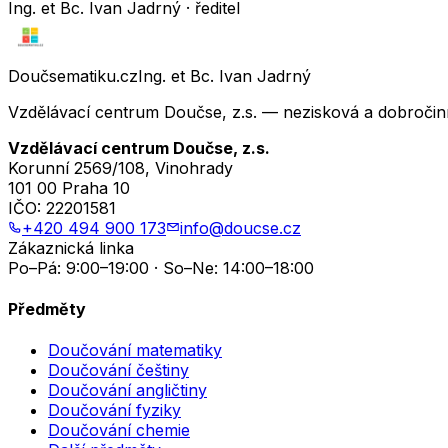
Ing. et Bc. Ivan Jadrný · ředitel
Doučsematiku.cz
Ing. et Bc. Ivan Jadrný
Vzdělávací centrum Doučse, z.s. — nezisková a dobročin
Vzdělávací centrum Doučse, z.s.
Korunní 2569/108, Vinohrady
101 00 Praha 10
IČO:
22201581
+420 494 900 173
info@doucse.cz
Zákaznická linka
Po–Pá: 9:00–19:00 · So–Ne: 14:00–18:00
Předměty
Doučování matematiky
Doučování češtiny
Doučování angličtiny
Doučování fyziky
Doučování chemie