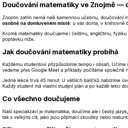
Doučování matematiky
ve Znojmě
— o
Znojmo
zatím nemá naši kamennou učebnu, doučování mat
osobně na domluveném místě
: u vás doma, v knihovně 
Kromě matematiky doučujeme i češtinu, angličtinu, fyziku 
poptávku níže.
Jak doučování matematiky probíhá
Každému studentovi přizpůsobíme tempo i obsah. Učíme indi
vedeme přes Google Meet a příklady počítáme společně na
Jedna lekce trvá 45 minut. U větších balíčků nabízíme úvo
Každý student má vlastní studijní plán a po každé lekci do
Co všechno doučujeme
Naší specializací je matematika, doučíme ale i český jazy
tak s velkými cíli, jako jsou přijímací zkoušky nebo maturi