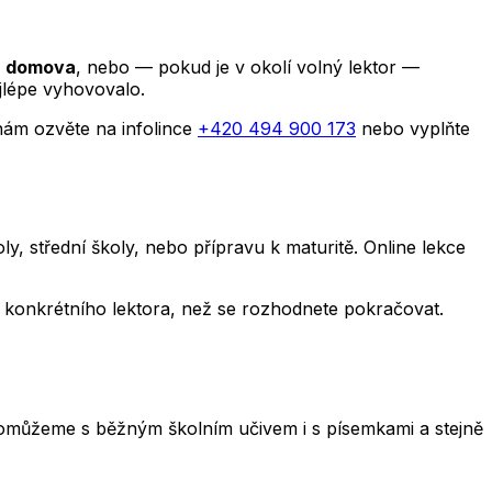
 z domova
, nebo — pokud je v okolí volný lektor —
jlépe vyhovovalo.
nám ozvěte na infolince
+420 494 900 173
nebo vyplňte
, střední školy, nebo přípravu k maturitě. Online lekce
y i konkrétního lektora, než se rozhodnete pokračovat.
e. Pomůžeme s běžným školním učivem i s písemkami a stejně