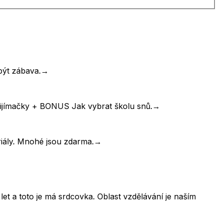
být zábava.
→
řijímačky + BONUS Jak vybrat školu snů.
→
riály. Mnohé jsou zdarma.
→
et a toto je má srdcovka. Oblast vzdělávání je naším