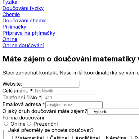
Fyzika
Doučování fyziky
Chemie
Doučování chemie
Přijímačky
Příprava na přijímačky
Online
Online doučování
Máte zájem o doučování matematiky
Stačí zanechat kontakt. Naše milá koordinátorka se vám o
Website:
Celé jméno *
Telefonní číslo *
Emailová adresa *
O jaký druh doučování máte zájem?
Forma doučování
Online
Prezenční
Jaké předměty se chcete doučovat?
Matematika
Čeština
Angličtina
Němčina
F