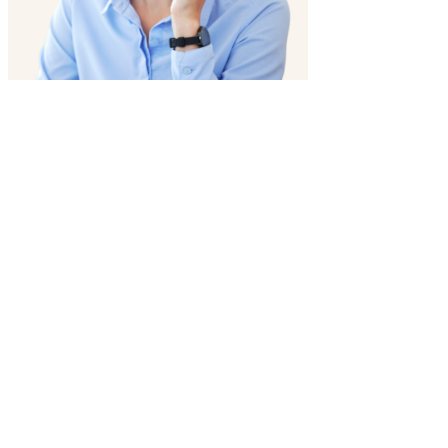
Pozor! Kompletní eLearning program na přijímačky
4leté
a 8leté MA+ČJ
s testy nanečisto v hodnotě
4 500 Kč
ZDARMA
Platí pro všechny nové studenty.