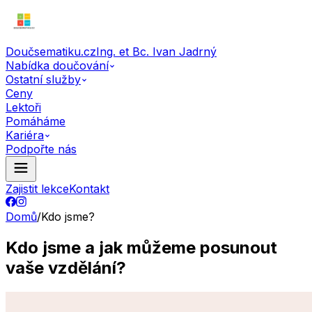
Doučsematiku.cz
Ing. et Bc. Ivan Jadrný
Nabídka doučování
Ostatní služby
Ceny
Lektoři
Pomáháme
Kariéra
Podpořte nás
Zajistit lekce
Kontakt
Domů
/
Kdo jsme?
Kdo jsme a jak můžeme posunout
vaše vzdělání?