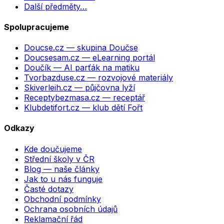
Další předměty…
Spolupracujeme
Doucse.cz
— skupina Doučse
Doucsesam.cz
— eLearning portál
Doučík
— AI parťák na matiku
Tvorbazduse.cz
— rozvojové materiály
Skiverleih.cz
— půjčovna lyží
Receptybezmasa.cz
— receptář
Klubdetifort.cz
— klub dětí Fořt
Odkazy
Kde doučujeme
Střední školy v ČR
Blog — naše články
Jak to u nás funguje
Časté dotazy
Obchodní podmínky
Ochrana osobních údajů
Reklamační řád