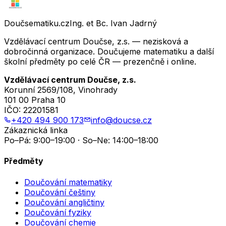
Doučsematiku.cz
Ing. et Bc. Ivan Jadrný
Vzdělávací centrum Doučse, z.s. — nezisková a
dobročinná organizace. Doučujeme matematiku a další
školní předměty po celé ČR — prezenčně i online.
Vzdělávací centrum Doučse, z.s.
Korunní 2569/108, Vinohrady
101 00 Praha 10
IČO:
22201581
+420 494 900 173
info@doucse.cz
Zákaznická linka
Po–Pá: 9:00–19:00 · So–Ne: 14:00–18:00
Předměty
Doučování matematiky
Doučování češtiny
Doučování angličtiny
Doučování fyziky
Doučování chemie