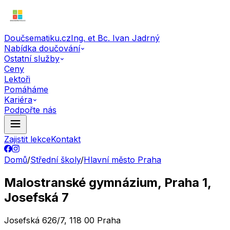
Doučsematiku.cz
Ing. et Bc. Ivan Jadrný
Nabídka doučování
Ostatní služby
Ceny
Lektoři
Pomáháme
Kariéra
Podpořte nás
Zajistit lekce
Kontakt
Domů
/
Střední školy
/
Hlavní město Praha
Malostranské gymnázium, Praha 1,
Josefská 7
Josefská 626/7, 118 00 Praha