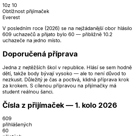
10
z 10
Obtížnost přijímaček
Everest
V posledním roce (2026) se na nejžádanější obor hlásilo
609 uchazečů a přijato bylo 60 — přibližně 10.2
uchazeče na jedno místo.
Doporučená příprava
Jedna z nejtěžších škol v republice. Hlásí se sem hodně
dětí, takže body bývají vysoko — ale to není důvod to
nezkusit. Důležitý je čas a poctivá, klidná příprava krok
za krokem. S cílenou přípravou na přijímačky má
student reálnou šanci.
Čísla z přijímaček —
1. kolo
2026
609
přihlášených
60