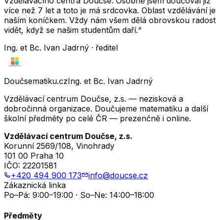
Vzdělávacího centra Doučse. Osobně jsem doučoval již
více než 7 let a toto je má srdcovka. Oblast vzdělávání je
naším koníčkem. Vždy nám všem dělá obrovskou radost
vidět, když se našim studentům daří.“
Ing. et Bc. Ivan Jadrný · ředitel
Doučsematiku.cz
Ing. et Bc. Ivan Jadrný
Vzdělávací centrum Doučse, z.s. — nezisková a
dobročinná organizace. Doučujeme matematiku a další
školní předměty po celé ČR — prezenčně i online.
Vzdělávací centrum Doučse, z.s.
Korunní 2569/108, Vinohrady
101 00 Praha 10
IČO:
22201581
+420 494 900 173
info@doucse.cz
Zákaznická linka
Po–Pá: 9:00–19:00 · So–Ne: 14:00–18:00
Předměty