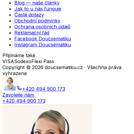
Blog — naše články
Jak to u nás funguje
Časté dotazy
Obchodní podmínky
Ochrana osobních údajů
Reklamační řád
Facebook Doucsematiku
Instagram Doucsematiku
Přijímáme také
VISA
Sodexo
Flexi Pass
Copyright ©
2026
doucsematiku.cz · Všechna práva
vyhrazena
+420 494 900 173
Zavolejte nám
+420 494 900 173