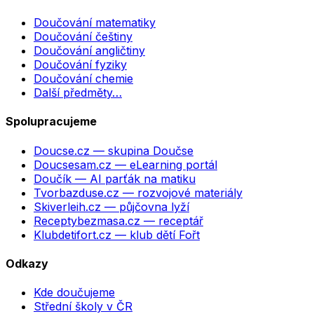
Doučování matematiky
Doučování češtiny
Doučování angličtiny
Doučování fyziky
Doučování chemie
Další předměty…
Spolupracujeme
Doucse.cz
— skupina Doučse
Doucsesam.cz
— eLearning portál
Doučík
— AI parťák na matiku
Tvorbazduse.cz
— rozvojové materiály
Skiverleih.cz
— půjčovna lyží
Receptybezmasa.cz
— receptář
Klubdetifort.cz
— klub dětí Fořt
Odkazy
Kde doučujeme
Střední školy v ČR