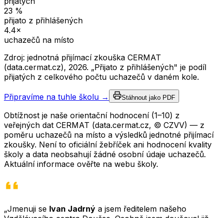
přijatých
23
%
přijato z přihlášených
4.4
×
uchazečů na místo
Zdroj: jednotná přijímací zkouška CERMAT
(data.cermat.cz),
2026
. „Přijato z přihlášených" je podíl
přijatých z celkového počtu uchazečů v daném kole.
Připravíme na tuhle školu →
Stáhnout jako PDF
Obtížnost je naše orientační hodnocení (1–10) z
veřejných dat CERMAT (data.cermat.cz, © CZVV) — z
poměru uchazečů na místo a výsledků jednotné přijímací
zkoušky. Není to oficiální žebříček ani hodnocení kvality
školy a data neobsahují žádné osobní údaje uchazečů.
Aktuální informace ověřte na webu školy.
„Jmenuji se
Ivan Jadrný
a jsem ředitelem našeho