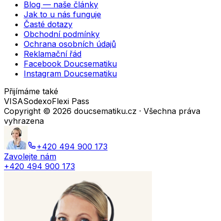
Blog — naše články
Jak to u nás funguje
Časté dotazy
Obchodní podmínky
Ochrana osobních údajů
Reklamační řád
Facebook Doucsematiku
Instagram Doucsematiku
Přijímáme také
VISA
Sodexo
Flexi Pass
Copyright ©
2026
doucsematiku.cz · Všechna práva
vyhrazena
+420 494 900 173
Zavolejte nám
+420 494 900 173