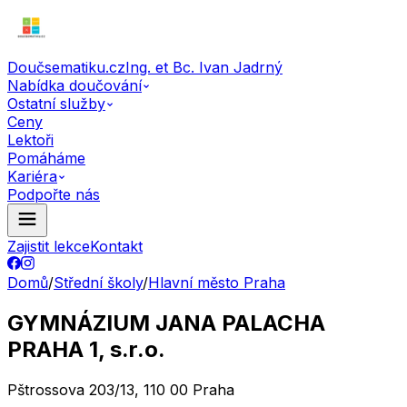
Doučsematiku.cz
Ing. et Bc. Ivan Jadrný
Nabídka doučování
Ostatní služby
Ceny
Lektoři
Pomáháme
Kariéra
Podpořte nás
Zajistit lekce
Kontakt
Domů
/
Střední školy
/
Hlavní město Praha
GYMNÁZIUM JANA PALACHA
PRAHA 1, s.r.o.
Pštrossova 203/13, 110 00 Praha