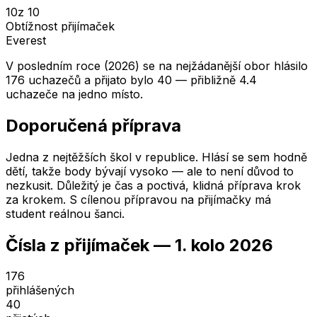
10
z 10
Obtížnost přijímaček
Everest
V posledním roce (2026) se na nejžádanější obor hlásilo
176 uchazečů a přijato bylo 40 — přibližně 4.4
uchazeče na jedno místo.
Doporučená příprava
Jedna z nejtěžších škol v republice. Hlásí se sem hodně
dětí, takže body bývají vysoko — ale to není důvod to
nezkusit. Důležitý je čas a poctivá, klidná příprava krok
za krokem. S cílenou přípravou na přijímačky má
student reálnou šanci.
Čísla z přijímaček —
1. kolo
2026
176
přihlášených
40