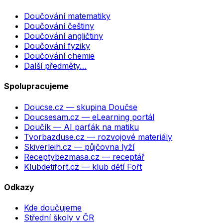
Doučování matematiky
Doučování češtiny
Doučování angličtiny
Doučování fyziky
Doučování chemie
Další předměty…
Spolupracujeme
Doucse.cz
— skupina Doučse
Doucsesam.cz
— eLearning portál
Doučík
— AI parťák na matiku
Tvorbazduse.cz
— rozvojové materiály
Skiverleih.cz
— půjčovna lyží
Receptybezmasa.cz
— receptář
Klubdetifort.cz
— klub dětí Fořt
Odkazy
Kde doučujeme
Střední školy v ČR