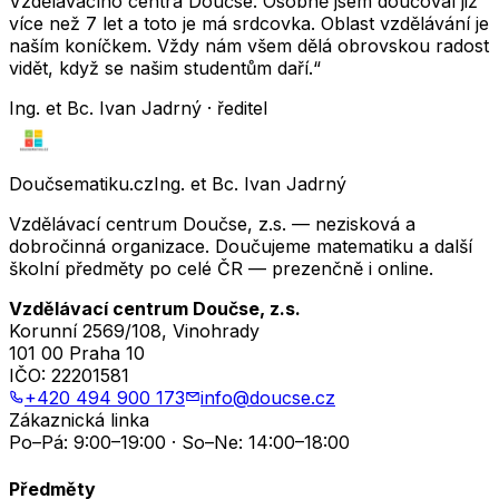
Vzdělávacího centra Doučse. Osobně jsem doučoval již
více než 7 let a toto je má srdcovka. Oblast vzdělávání je
naším koníčkem. Vždy nám všem dělá obrovskou radost
vidět, když se našim studentům daří.“
Ing. et Bc. Ivan Jadrný · ředitel
Doučsematiku.cz
Ing. et Bc. Ivan Jadrný
Vzdělávací centrum Doučse, z.s. — nezisková a
dobročinná organizace. Doučujeme matematiku a další
školní předměty po celé ČR — prezenčně i online.
Vzdělávací centrum Doučse, z.s.
Korunní 2569/108, Vinohrady
101 00 Praha 10
IČO:
22201581
+420 494 900 173
info@doucse.cz
Zákaznická linka
Po–Pá: 9:00–19:00 · So–Ne: 14:00–18:00
Předměty