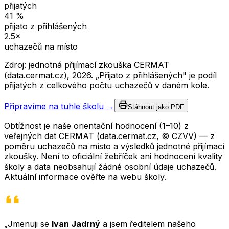
přijatých
41
%
přijato z přihlášených
2.5
×
uchazečů na místo
Zdroj: jednotná přijímací zkouška CERMAT
(data.cermat.cz),
2026
. „Přijato z přihlášených" je podíl
přijatých z celkového počtu uchazečů v daném kole.
Připravíme na tuhle školu →
Stáhnout jako PDF
Obtížnost je naše orientační hodnocení (1–10) z
veřejných dat CERMAT (data.cermat.cz, © CZVV) — z
poměru uchazečů na místo a výsledků jednotné přijímací
zkoušky. Není to oficiální žebříček ani hodnocení kvality
školy a data neobsahují žádné osobní údaje uchazečů.
Aktuální informace ověřte na webu školy.
„Jmenuji se
Ivan Jadrný
a jsem ředitelem našeho