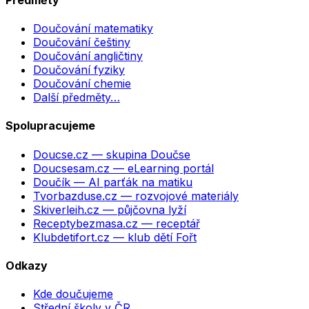
Doučování matematiky
Doučování češtiny
Doučování angličtiny
Doučování fyziky
Doučování chemie
Další předměty…
Spolupracujeme
Doucse.cz
— skupina Doučse
Doucsesam.cz
— eLearning portál
Doučík
— AI parťák na matiku
Tvorbazduse.cz
— rozvojové materiály
Skiverleih.cz
— půjčovna lyží
Receptybezmasa.cz
— receptář
Klubdetifort.cz
— klub dětí Fořt
Odkazy
Kde doučujeme
Střední školy v ČR