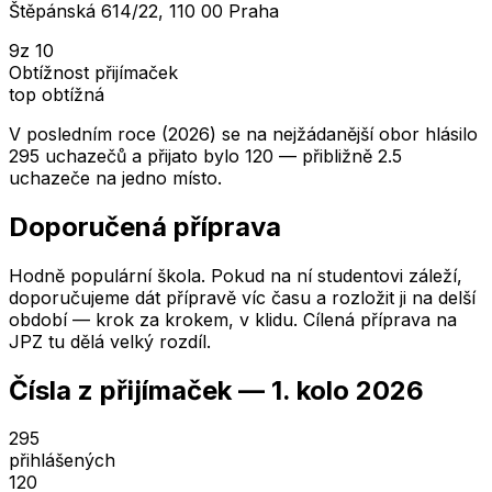
Štěpánská 614/22, 110 00 Praha
9
z 10
Obtížnost přijímaček
top obtížná
V posledním roce (2026) se na nejžádanější obor hlásilo
295 uchazečů a přijato bylo 120 — přibližně 2.5
uchazeče na jedno místo.
Doporučená příprava
Hodně populární škola. Pokud na ní studentovi záleží,
doporučujeme dát přípravě víc času a rozložit ji na delší
období — krok za krokem, v klidu. Cílená příprava na
JPZ tu dělá velký rozdíl.
Čísla z přijímaček —
1. kolo
2026
295
přihlášených
120