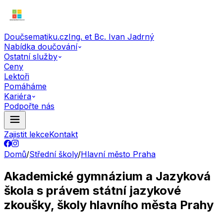
Doučsematiku.cz
Ing. et Bc. Ivan Jadrný
Nabídka doučování
Ostatní služby
Ceny
Lektoři
Pomáháme
Kariéra
Podpořte nás
Zajistit lekce
Kontakt
Domů
/
Střední školy
/
Hlavní město Praha
Akademické gymnázium a Jazyková
škola s právem státní jazykové
zkoušky, školy hlavního města Prahy