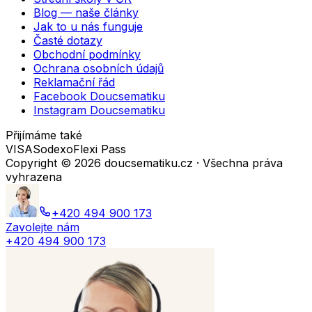
Blog — naše články
Jak to u nás funguje
Časté dotazy
Obchodní podmínky
Ochrana osobních údajů
Reklamační řád
Facebook Doucsematiku
Instagram Doucsematiku
Přijímáme také
VISA
Sodexo
Flexi Pass
Copyright ©
2026
doucsematiku.cz · Všechna práva
vyhrazena
+420 494 900 173
Zavolejte nám
+420 494 900 173