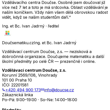
Vzdělávacího centra Doučse. Osobně jsem doučoval již
více než 7 let a toto je má srdcovka. Oblast vzdělávání je
naším koníčkem. Vždy nám všem dělá obrovskou radost
vidět, když se našim studentům daří.“
Ing. et Bc. Ivan Jadrný · ředitel
Doučsematiku.cz
Ing. et Bc. Ivan Jadrný
Vzdělávací centrum Doučse, z.s. — nezisková a
dobročinná organizace. Doučujeme matematiku a další
školní předměty po celé ČR — prezenčně i online.
Vzdělávací centrum Doučse, z.s.
Korunní 2569/108, Vinohrady
101 00 Praha 10
IČO:
22201581
+420 494 900 173
info@doucse.cz
Zákaznická linka
Po–Pá: 9:00–19:00 · So–Ne: 14:00–18:00
Předměty