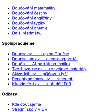
Doučování matematiky
Doučování češtiny
Doučování angličtiny
Doučování fyziky
Doučování chemie
Další předměty…
Spolupracujeme
Doucse.cz
— skupina Doučse
Doucsesam.cz
— eLearning portál
Doučík
— AI parťák na matiku
Tvorbazduse.cz
— rozvojové materiály
Skiverleih.cz
— půjčovna lyží
Receptybezmasa.cz
— receptář
Klubdetifort.cz
— klub dětí Fořt
Odkazy
Kde doučujeme
Střední školy v ČR