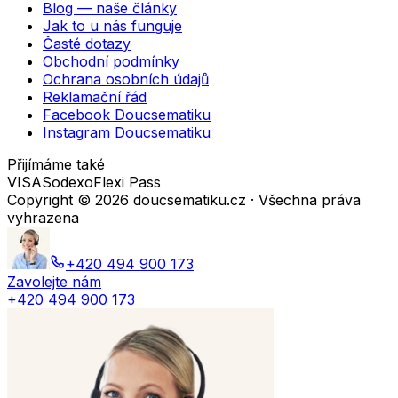
Blog — naše články
Jak to u nás funguje
Časté dotazy
Obchodní podmínky
Ochrana osobních údajů
Reklamační řád
Facebook Doucsematiku
Instagram Doucsematiku
Přijímáme také
VISA
Sodexo
Flexi Pass
Copyright ©
2026
doucsematiku.cz · Všechna práva
vyhrazena
+420 494 900 173
Zavolejte nám
+420 494 900 173