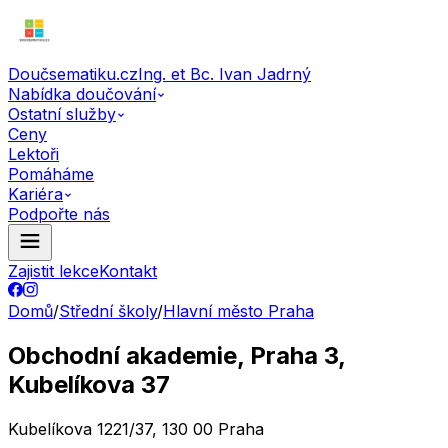
Doučsematiku.cz
Ing. et Bc. Ivan Jadrný
Nabídka doučování
Ostatní služby
Ceny
Lektoři
Pomáháme
Kariéra
Podpořte nás
Zajistit lekce
Kontakt
Domů
/
Střední školy
/
Hlavní město Praha
Obchodní akademie, Praha 3,
Kubelíkova 37
Kubelíkova 1221/37, 130 00 Praha