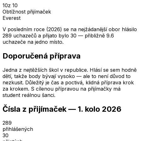
10
z 10
Obtížnost přijímaček
Everest
V posledním roce (2026) se na nejžádanější obor hlásilo
289 uchazečů a přijato bylo 30 — přibližně 9.6
uchazeče na jedno místo.
Doporučená příprava
Jedna z nejtěžších škol v republice. Hlásí se sem hodně
dětí, takže body bývají vysoko — ale to není důvod to
nezkusit. Důležitý je čas a poctivá, klidná příprava krok
za krokem. S cílenou přípravou na přijímačky má
student reálnou šanci.
Čísla z přijímaček —
1. kolo
2026
289
přihlášených
30