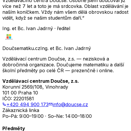
Vzdělávacího centra Doučse. Osobně jsem doučoval již
více než 7 let a toto je má srdcovka. Oblast vzdělávání je
naším koníčkem. Vždy nám všem dělá obrovskou radost
vidět, když se našim studentům daří.“
Ing. et Bc. Ivan Jadrný · ředitel
Doučsematiku.cz
Ing. et Bc. Ivan Jadrný
Vzdělávací centrum Doučse, z.s. — nezisková a
dobročinná organizace. Doučujeme matematiku a další
školní předměty po celé ČR — prezenčně i online.
Vzdělávací centrum Doučse, z.s.
Korunní 2569/108, Vinohrady
101 00 Praha 10
IČO:
22201581
+420 494 900 173
info@doucse.cz
Zákaznická linka
Po–Pá: 9:00–19:00 · So–Ne: 14:00–18:00
Předměty