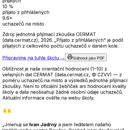
přijatých
10
%
přijato z přihlášených
9.6
×
uchazečů na místo
Zdroj: jednotná přijímací zkouška CERMAT
(data.cermat.cz),
2026
. „Přijato z přihlášených" je podíl
přijatých z celkového počtu uchazečů v daném kole.
Připravíme na tuhle školu →
Stáhnout jako PDF
Obtížnost je naše orientační hodnocení (1–10) z
veřejných dat CERMAT (data.cermat.cz, © CZVV) — z
poměru uchazečů na místo a výsledků jednotné přijímací
zkoušky. Není to oficiální žebříček ani hodnocení kvality
školy a data neobsahují žádné osobní údaje uchazečů.
Aktuální informace ověřte na webu školy.
„Jmenuji se
Ivan Jadrný
a jsem ředitelem našeho