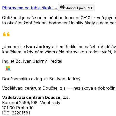
Připravíme na tuhle školu →
Stáhnout jako PDF
Obtížnost je naše orientační hodnocení (1–10) z veřejný
to oficiální žebříček ani hodnocení kvality školy a data 
„Jmenuji se
Ivan Jadrný
a jsem ředitelem našeho Vzděláva
koníčkem. Vždy nám všem dělá obrovskou radost vidět, k
Ing. et Bc. Ivan Jadrný · ředitel
Doučsematiku.cz
Ing. et Bc. Ivan Jadrný
Vzdělávací centrum Doučse, z.s. — nezisková a dobročin
Vzdělávací centrum Doučse, z.s.
Korunní 2569/108, Vinohrady
101 00 Praha 10
IČO:
22201581