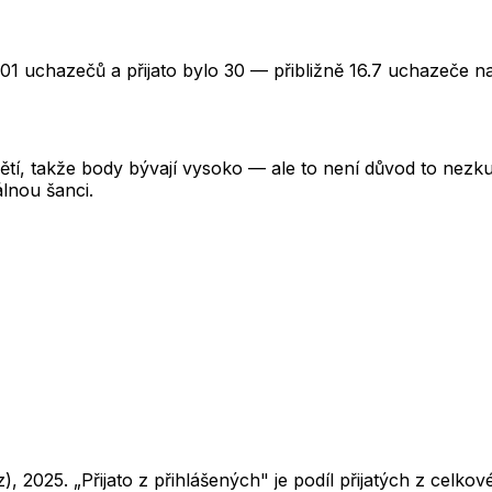
01 uchazečů a přijato bylo 30 — přibližně 16.7 uchazeče na
tí, takže body bývají vysoko — ale to není důvod to nezkusi
lnou šanci.
z),
2025
. „Přijato z přihlášených" je podíl přijatých z cel