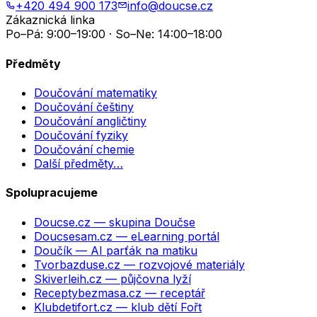
+420 494 900 173
info@doucse.cz
Zákaznická linka
Po–Pá: 9:00–19:00 · So–Ne: 14:00–18:00
Předměty
Doučování matematiky
Doučování češtiny
Doučování angličtiny
Doučování fyziky
Doučování chemie
Další předměty…
Spolupracujeme
Doucse.cz
— skupina Doučse
Doucsesam.cz
— eLearning portál
Doučík
— AI parťák na matiku
Tvorbazduse.cz
— rozvojové materiály
Skiverleih.cz
— půjčovna lyží
Receptybezmasa.cz
— receptář
Klubdetifort.cz
— klub dětí Fořt