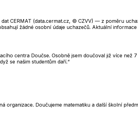
ch dat CERMAT (data.cermat.cz, © CZVV) — z poměru uchaze
neobsahují žádné osobní údaje uchazečů. Aktuální informace
cího centra Doučse. Osobně jsem doučoval již více než 7 l
dyž se našim studentům daří.“
ná organizace. Doučujeme matematiku a další školní předm