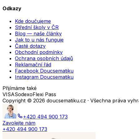
Odkazy
Kde doučujeme
Střední školy v ČR
Blog — naše články
Jak to u nás funguje
Časté dotazy
Obchodní podmínky
Ochrana osobních údajů
Reklamační řád
Facebook Doucsematiku
Instagram Doucsematiku
Přijímáme také
VISA
Sodexo
Flexi Pass
Copyright ©
2026
doucsematiku.cz · Všechna práva vyh
+420 494 900 173
Zavolejte nám
+420 494 900 173