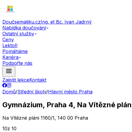
Doučsematiku.cz
Ing. et Bc. Ivan Jadrný
Nabídka doučování
Ostatní služby
Ceny
Lektoři
Pomáháme
Kariéra
Podpořte nás
Zajistit lekce
Kontakt
Domů
/
Střední školy
/
Hlavní město Praha
Gymnázium, Praha 4, Na Vítězné plán
Na Vítězné pláni 1160/1, 140 00 Praha
10
z 10