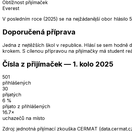
Obtížnost přijímaček
Everest
V posledním roce (2025) se na nejžádanější obor hlásilo 5
Doporučená příprava
Jedna z nejtěžších škol v republice. Hlásí se sem hodně dě
krokem. S cílenou přípravou na přijímačky má student reá
Čísla z přijímaček —
1. kolo
2025
501
přihlášených
30
přijatých
6
%
přijato z přihlášených
16.7
×
uchazečů na místo
Zdroj: jednotná přijímací zkouška CERMAT (data.cermat.c