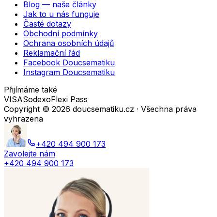
Blog — naše články
Jak to u nás funguje
Časté dotazy
Obchodní podmínky
Ochrana osobních údajů
Reklamační řád
Facebook Doucsematiku
Instagram Doucsematiku
Přijímáme také
VISA
Sodexo
Flexi Pass
Copyright ©
2026
doucsematiku.cz · Všechna práva
vyhrazena
+420 494 900 173
Zavolejte nám
+420 494 900 173