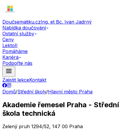
Doučsematiku.cz
Ing. et Bc. Ivan Jadrný
Nabídka doučování
Ostatní služby
Ceny
Lektoři
Pomáháme
Kariéra
Podpořte nás
Zajistit lekce
Kontakt
Domů
/
Střední školy
/
Hlavní město Praha
Akademie řemesel Praha - Střední
škola technická
Zelený pruh 1294/52, 147 00 Praha