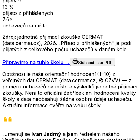
přijatých
13
%
přijato z přihlášených
7.6
×
uchazečů na místo
Zdroj: jednotná přijímací zkouška CERMAT
(data.cermat.cz),
2026
. „Přijato z přihlášených" je podíl
přijatých z celkového počtu uchazečů v daném kole.
Připravíme na tuhle školu →
Stáhnout jako PDF
Obtížnost je naše orientační hodnocení (1–10) z
veřejných dat CERMAT (data.cermat.cz, © CZVV) — z
poměru uchazečů na místo a výsledků jednotné přijímací
zkoušky. Není to oficiální žebříček ani hodnocení kvality
školy a data neobsahují žádné osobní údaje uchazečů.
Aktuální informace ověřte na webu školy.
„Jmenuji se
Ivan Jadrný
a jsem ředitelem našeho