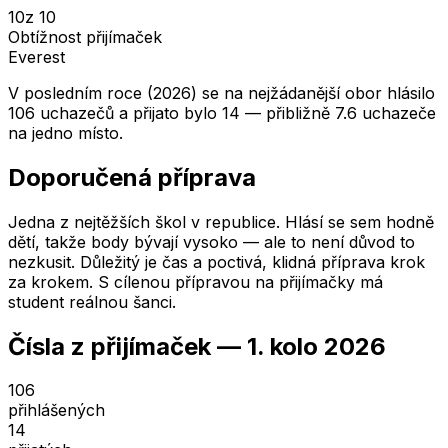
10
z 10
Obtížnost přijímaček
Everest
V posledním roce (2026) se na nejžádanější obor hlásilo
106 uchazečů a přijato bylo 14 — přibližně 7.6 uchazeče
na jedno místo.
Doporučená příprava
Jedna z nejtěžších škol v republice. Hlásí se sem hodně
dětí, takže body bývají vysoko — ale to není důvod to
nezkusit. Důležitý je čas a poctivá, klidná příprava krok
za krokem. S cílenou přípravou na přijímačky má
student reálnou šanci.
Čísla z přijímaček —
1. kolo
2026
106
přihlášených
14