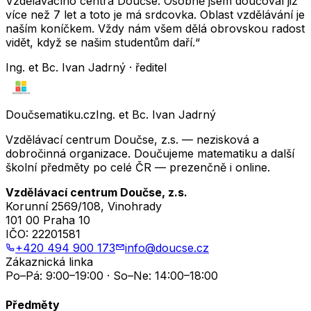
Vzdělávacího centra Doučse. Osobně jsem doučoval již
více než 7 let a toto je má srdcovka. Oblast vzdělávání je
naším koníčkem. Vždy nám všem dělá obrovskou radost
vidět, když se našim studentům daří.“
Ing. et Bc. Ivan Jadrný · ředitel
Doučsematiku.cz
Ing. et Bc. Ivan Jadrný
Vzdělávací centrum Doučse, z.s. — nezisková a
dobročinná organizace. Doučujeme matematiku a další
školní předměty po celé ČR — prezenčně i online.
Vzdělávací centrum Doučse, z.s.
Korunní 2569/108, Vinohrady
101 00 Praha 10
IČO:
22201581
+420 494 900 173
info@doucse.cz
Zákaznická linka
Po–Pá: 9:00–19:00 · So–Ne: 14:00–18:00
Předměty