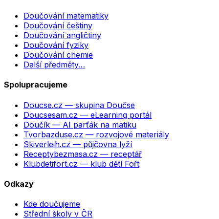
Doučování matematiky
Doučování češtiny
Doučování angličtiny
Doučování fyziky
Doučování chemie
Další předměty…
Spolupracujeme
Doucse.cz
— skupina Doučse
Doucsesam.cz
— eLearning portál
Doučík
— AI parťák na matiku
Tvorbazduse.cz
— rozvojové materiály
Skiverleih.cz
— půjčovna lyží
Receptybezmasa.cz
— receptář
Klubdetifort.cz
— klub dětí Fořt
Odkazy
Kde doučujeme
Střední školy v ČR