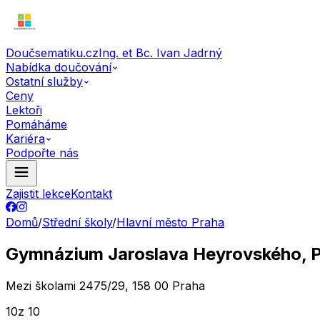
Doučsematiku.cz
Ing. et Bc. Ivan Jadrný
Nabídka doučování
Ostatní služby
Ceny
Lektoři
Pomáháme
Kariéra
Podpořte nás
Zajistit lekce
Kontakt
Domů
/
Střední školy
/
Hlavní město Praha
Gymnázium Jaroslava Heyrovského, P
Mezi školami 2475/29, 158 00 Praha
10
z 10