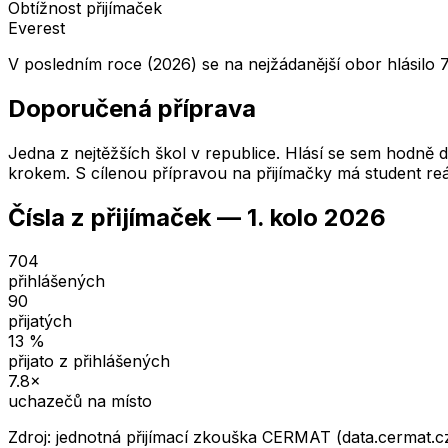
Obtížnost přijímaček
Everest
V posledním roce (2026) se na nejžádanější obor hlásilo 
Doporučená příprava
Jedna z nejtěžších škol v republice. Hlásí se sem hodně dě
krokem. S cílenou přípravou na přijímačky má student reá
Čísla z přijímaček —
1. kolo
2026
704
přihlášených
90
přijatých
13
%
přijato z přihlášených
7.8
×
uchazečů na místo
Zdroj: jednotná přijímací zkouška CERMAT (data.cermat.c