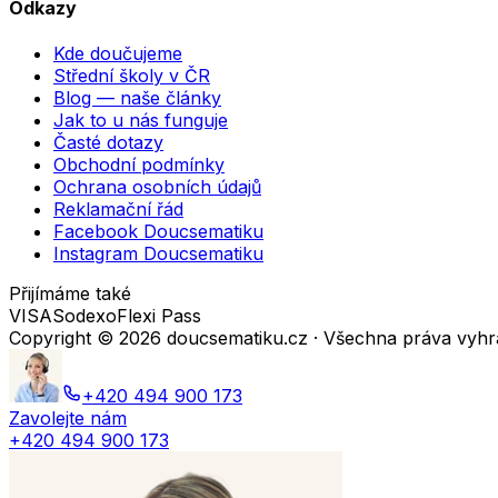
Odkazy
Kde doučujeme
Střední školy v ČR
Blog — naše články
Jak to u nás funguje
Časté dotazy
Obchodní podmínky
Ochrana osobních údajů
Reklamační řád
Facebook Doucsematiku
Instagram Doucsematiku
Přijímáme také
VISA
Sodexo
Flexi Pass
Copyright ©
2026
doucsematiku.cz · Všechna práva vyh
+420 494 900 173
Zavolejte nám
+420 494 900 173