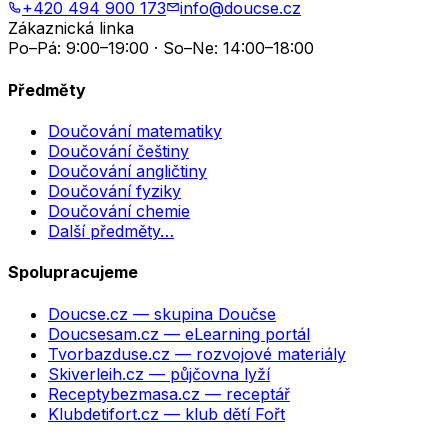
+420 494 900 173
info@doucse.cz
Zákaznická linka
Po–Pá: 9:00–19:00 · So–Ne: 14:00–18:00
Předměty
Doučování matematiky
Doučování češtiny
Doučování angličtiny
Doučování fyziky
Doučování chemie
Další předměty…
Spolupracujeme
Doucse.cz
— skupina Doučse
Doucsesam.cz
— eLearning portál
Tvorbazduse.cz
— rozvojové materiály
Skiverleih.cz
— půjčovna lyží
Receptybezmasa.cz
— receptář
Klubdetifort.cz
— klub dětí Fořt