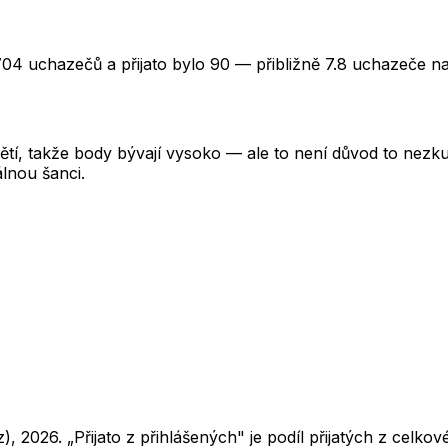
704 uchazečů a přijato bylo 90 — přibližně 7.8 uchazeče na
tí, takže body bývají vysoko — ale to není důvod to nezkusi
lnou šanci.
z),
2026
. „Přijato z přihlášených" je podíl přijatých z cel