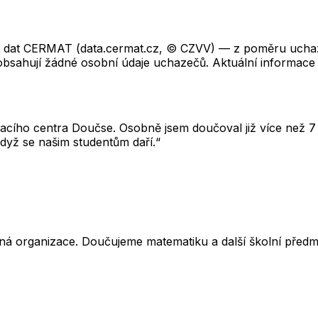
ch dat CERMAT (data.cermat.cz, © CZVV) — z poměru uchaze
neobsahují žádné osobní údaje uchazečů. Aktuální informace
cího centra Doučse. Osobně jsem doučoval již více než 7 l
dyž se našim studentům daří.“
ná organizace. Doučujeme matematiku a další školní předm