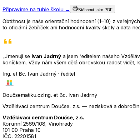
Připravíme na tuhle školu →
Stáhnout jako PDF
Obtížnost je naše orientační hodnocení (1–10) z veřejný
to oficiální žebříček ani hodnocení kvality školy a data 
„Jmenuji se
Ivan Jadrný
a jsem ředitelem našeho Vzděláva
koníčkem. Vždy nám všem dělá obrovskou radost vidět, k
Ing. et Bc. Ivan Jadrný · ředitel
Doučsematiku.cz
Ing. et Bc. Ivan Jadrný
Vzdělávací centrum Doučse, z.s. — nezisková a dobročin
Vzdělávací centrum Doučse, z.s.
Korunní 2569/108, Vinohrady
101 00 Praha 10
IČO:
22201581