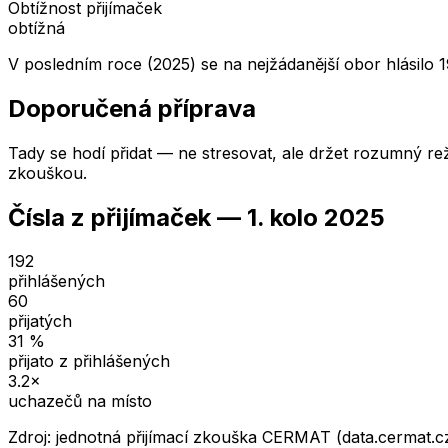
Obtížnost přijímaček
obtížná
V posledním roce (2025) se na nejžádanější obor hlásilo 1
Doporučená příprava
Tady se hodí přidat — ne stresovat, ale držet rozumný rež
zkouškou.
Čísla z přijímaček —
1. kolo
2025
192
přihlášených
60
přijatých
31
%
přijato z přihlášených
3.2
×
uchazečů na místo
Zdroj: jednotná přijímací zkouška CERMAT (data.cermat.c