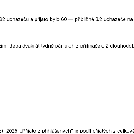
92 uchazečů a přijato bylo 60 — přibližně 3.2 uchazeče na 
im, třeba dvakrát týdně pár úloh z přijímaček. Z dlouhodobé
z),
2025
. „Přijato z přihlášených" je podíl přijatých z cel