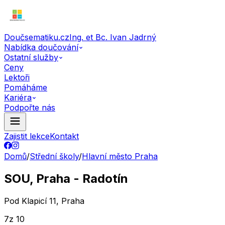
Doučsematiku.cz
Ing. et Bc. Ivan Jadrný
Nabídka doučování
Ostatní služby
Ceny
Lektoři
Pomáháme
Kariéra
Podpořte nás
Zajistit lekce
Kontakt
Domů
/
Střední školy
/
Hlavní město Praha
SOU, Praha - Radotín
Pod Klapicí 11, Praha
7
z 10