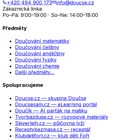
+420 494 900 173
info@doucse.cz
Zákaznická linka
Po–Pá: 9:00–19:00 · So–Ne: 14:00–18:00
Předměty
Doučování matematiky
Doučování češtiny
Doučování angličtiny
Doučování fyziky
Doučování chemie
Další předměty…
Spolupracujeme
Doucse.cz
— skupina Doučse
Doucsesam.cz
— eLearning portál
Doučík
— AI parťák na matiku
Tvorbazduse.cz
— rozvojové materiály
Skiverleih.cz
— půjčovna lyží
Receptybezmasa.cz
— receptář
Klubdetifort.cz
— klub dětí Fořt