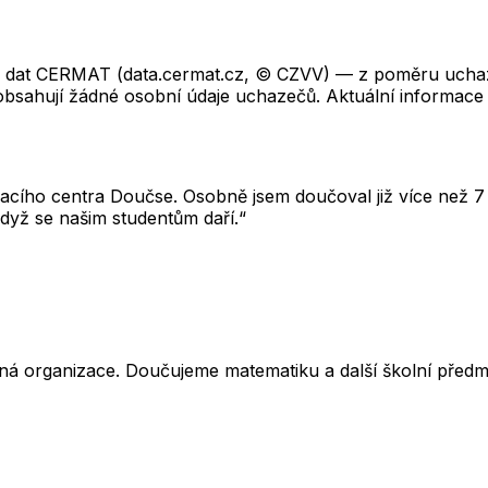
ch dat CERMAT (data.cermat.cz, © CZVV) — z poměru uchaze
neobsahují žádné osobní údaje uchazečů. Aktuální informace
cího centra Doučse. Osobně jsem doučoval již více než 7 l
dyž se našim studentům daří.“
ná organizace. Doučujeme matematiku a další školní předm