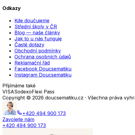
Odkazy
Kde doučujeme
Střední školy v ČR
Blog — naše články
Jak to u nás funguje
Časté dotazy
Obchodní podmínky
Ochrana osobních údajů
Reklamační řád
Facebook Doucsematiku
Instagram Doucsematiku
Přijímáme také
VISA
Sodexo
Flexi Pass
Copyright ©
2026
doucsematiku.cz · Všechna práva vyh
+420 494 900 173
Zavolejte nám
+420 494 900 173