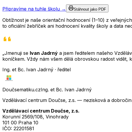
Připravíme na tuhle školu →
Stáhnout jako PDF
Obtížnost je naše orientační hodnocení (1–10) z veřejný
to oficiální žebříček ani hodnocení kvality školy a data 
„Jmenuji se
Ivan Jadrný
a jsem ředitelem našeho Vzděláva
koníčkem. Vždy nám všem dělá obrovskou radost vidět, k
Ing. et Bc. Ivan Jadrný · ředitel
Doučsematiku.cz
Ing. et Bc. Ivan Jadrný
Vzdělávací centrum Doučse, z.s. — nezisková a dobročin
Vzdělávací centrum Doučse, z.s.
Korunní 2569/108, Vinohrady
101 00 Praha 10
IČO:
22201581