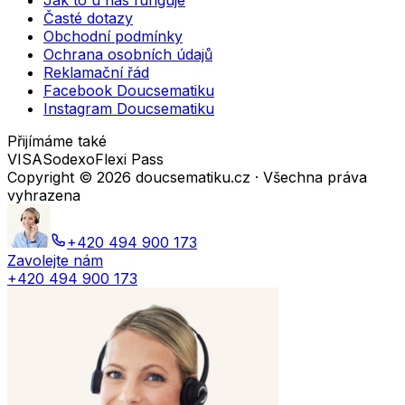
Jak to u nás funguje
Časté dotazy
Obchodní podmínky
Ochrana osobních údajů
Reklamační řád
Facebook Doucsematiku
Instagram Doucsematiku
Přijímáme také
VISA
Sodexo
Flexi Pass
Copyright ©
2026
doucsematiku.cz · Všechna práva
vyhrazena
+420 494 900 173
Zavolejte nám
+420 494 900 173