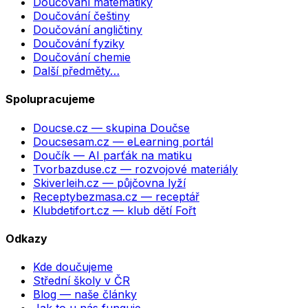
Doučování matematiky
Doučování češtiny
Doučování angličtiny
Doučování fyziky
Doučování chemie
Další předměty…
Spolupracujeme
Doucse.cz
— skupina Doučse
Doucsesam.cz
— eLearning portál
Doučík
— AI parťák na matiku
Tvorbazduse.cz
— rozvojové materiály
Skiverleih.cz
— půjčovna lyží
Receptybezmasa.cz
— receptář
Klubdetifort.cz
— klub dětí Fořt
Odkazy
Kde doučujeme
Střední školy v ČR
Blog — naše články