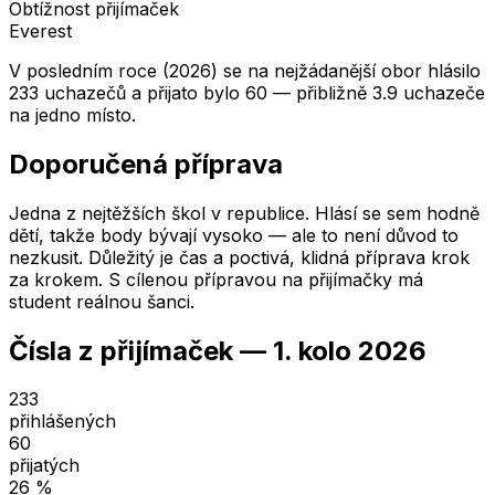
Obtížnost přijímaček
Everest
V posledním roce (2026) se na nejžádanější obor hlásilo
233 uchazečů a přijato bylo 60 — přibližně 3.9 uchazeče
na jedno místo.
Doporučená příprava
Jedna z nejtěžších škol v republice. Hlásí se sem hodně
dětí, takže body bývají vysoko — ale to není důvod to
nezkusit. Důležitý je čas a poctivá, klidná příprava krok
za krokem. S cílenou přípravou na přijímačky má
student reálnou šanci.
Čísla z přijímaček —
1. kolo
2026
233
přihlášených
60
přijatých
26
%