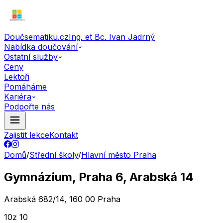
Doučsematiku.cz
Ing. et Bc. Ivan Jadrný
Nabídka doučování
Ostatní služby
Ceny
Lektoři
Pomáháme
Kariéra
Podpořte nás
Zajistit lekce
Kontakt
Domů
/
Střední školy
/
Hlavní město Praha
Gymnázium, Praha 6, Arabská 14
Arabská 682/14, 160 00 Praha
10
z 10