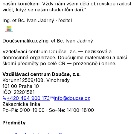
naším koníčkem. Vždy nám všem dělá obrovskou radost
vidět, když se našim studentům daří.“
Ing. et Bc. Ivan Jadrný · ředitel
Doučsematiku.cz
Ing. et Bc. Ivan Jadrný
Vzdělávací centrum Doučse, z.s. — nezisková a
dobročinná organizace. Doučujeme matematiku a další
školní předměty po celé ČR — prezenčně i online.
Vzdělávací centrum Doučse, z.s.
Korunní 2569/108, Vinohrady
101 00 Praha 10
IČO:
22201581
+420 494 900 173
info@doucse.cz
Zákaznická linka
Po–Pá: 9:00–19:00 · So–Ne: 14:00–18:00
Předměty