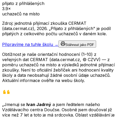
přijato z přihlášených
3.9
×
uchazečů na místo
Zdroj: jednotná přijímací zkouška CERMAT
(data.cermat.cz),
2026
. „Přijato z přihlášených" je podíl
přijatých z celkového počtu uchazečů v daném kole.
Připravíme na tuhle školu →
Stáhnout jako PDF
Obtížnost je naše orientační hodnocení (1–10) z
veřejných dat CERMAT (data.cermat.cz, © CZVV) — z
poměru uchazečů na místo a výsledků jednotné přijímací
zkoušky. Není to oficiální žebříček ani hodnocení kvality
školy a data neobsahují žádné osobní údaje uchazečů.
Aktuální informace ověřte na webu školy.
„Jmenuji se
Ivan Jadrný
a jsem ředitelem našeho
Vzdělávacího centra Doučse. Osobně jsem doučoval již
více než 7 let a toto je má srdcovka. Oblast vzdělávání je