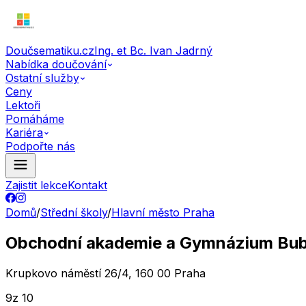
Doučsematiku.cz
Ing. et Bc. Ivan Jadrný
Nabídka doučování
Ostatní služby
Ceny
Lektoři
Pomáháme
Kariéra
Podpořte nás
Zajistit lekce
Kontakt
Domů
/
Střední školy
/
Hlavní město Praha
Obchodní akademie a Gymnázium Bu
Krupkovo náměstí 26/4, 160 00 Praha
9
z 10