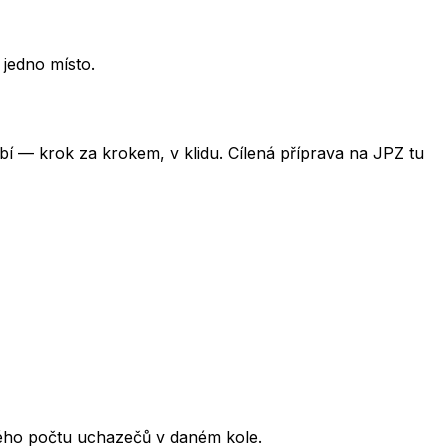
 jedno místo.
obí — krok za krokem, v klidu. Cílená příprava na JPZ tu
kového počtu uchazečů v daném kole.