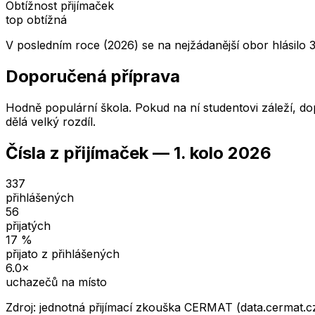
Obtížnost přijímaček
top obtížná
V posledním roce (2026) se na nejžádanější obor hlásilo 
Doporučená příprava
Hodně populární škola. Pokud na ní studentovi záleží, dop
dělá velký rozdíl.
Čísla z přijímaček —
1. kolo
2026
337
přihlášených
56
přijatých
17
%
přijato z přihlášených
6.0
×
uchazečů na místo
Zdroj: jednotná přijímací zkouška CERMAT (data.cermat.c