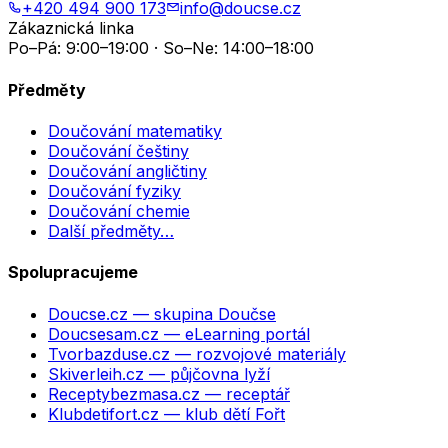
+420 494 900 173
info@doucse.cz
Zákaznická linka
Po–Pá: 9:00–19:00 · So–Ne: 14:00–18:00
Předměty
Doučování matematiky
Doučování češtiny
Doučování angličtiny
Doučování fyziky
Doučování chemie
Další předměty…
Spolupracujeme
Doucse.cz
— skupina Doučse
Doucsesam.cz
— eLearning portál
Tvorbazduse.cz
— rozvojové materiály
Skiverleih.cz
— půjčovna lyží
Receptybezmasa.cz
— receptář
Klubdetifort.cz
— klub dětí Fořt