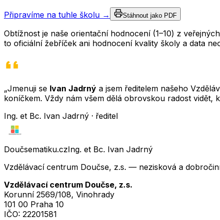
Připravíme na tuhle školu →
Stáhnout jako PDF
Obtížnost je naše orientační hodnocení (1–10) z veřejný
to oficiální žebříček ani hodnocení kvality školy a data 
„Jmenuji se
Ivan Jadrný
a jsem ředitelem našeho Vzděláva
koníčkem. Vždy nám všem dělá obrovskou radost vidět, k
Ing. et Bc. Ivan Jadrný · ředitel
Doučsematiku.cz
Ing. et Bc. Ivan Jadrný
Vzdělávací centrum Doučse, z.s. — nezisková a dobročin
Vzdělávací centrum Doučse, z.s.
Korunní 2569/108, Vinohrady
101 00 Praha 10
IČO:
22201581