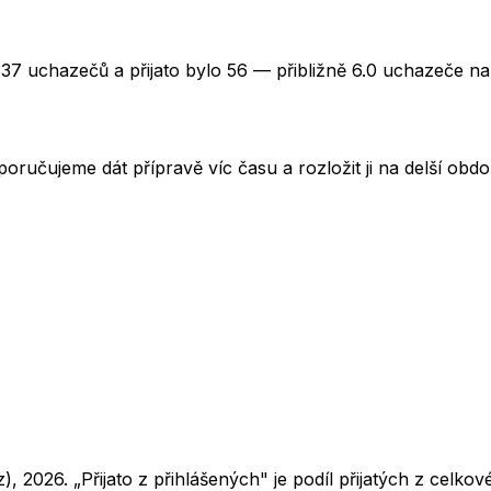
337 uchazečů a přijato bylo 56 — přibližně 6.0 uchazeče na
oručujeme dát přípravě víc času a rozložit ji na delší obd
z),
2026
. „Přijato z přihlášených" je podíl přijatých z cel