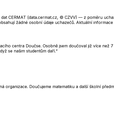
ch dat CERMAT (data.cermat.cz, © CZVV) — z poměru uchaze
neobsahují žádné osobní údaje uchazečů. Aktuální informace
cího centra Doučse. Osobně jsem doučoval již více než 7 l
dyž se našim studentům daří.“
ná organizace. Doučujeme matematiku a další školní předm