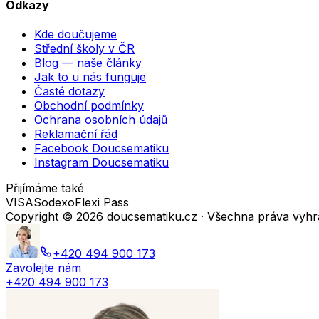
Odkazy
Kde doučujeme
Střední školy v ČR
Blog — naše články
Jak to u nás funguje
Časté dotazy
Obchodní podmínky
Ochrana osobních údajů
Reklamační řád
Facebook Doucsematiku
Instagram Doucsematiku
Přijímáme také
VISA
Sodexo
Flexi Pass
Copyright ©
2026
doucsematiku.cz · Všechna práva vyh
+420 494 900 173
Zavolejte nám
+420 494 900 173