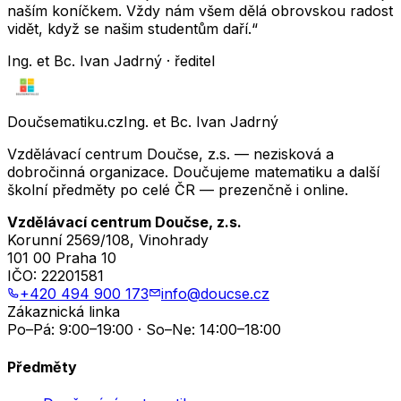
naším koníčkem. Vždy nám všem dělá obrovskou radost
vidět, když se našim studentům daří.“
Ing. et Bc. Ivan Jadrný · ředitel
Doučsematiku.cz
Ing. et Bc. Ivan Jadrný
Vzdělávací centrum Doučse, z.s. — nezisková a
dobročinná organizace. Doučujeme matematiku a další
školní předměty po celé ČR — prezenčně i online.
Vzdělávací centrum Doučse, z.s.
Korunní 2569/108, Vinohrady
101 00 Praha 10
IČO:
22201581
+420 494 900 173
info@doucse.cz
Zákaznická linka
Po–Pá: 9:00–19:00 · So–Ne: 14:00–18:00
Předměty