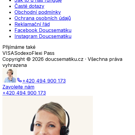
Jak to u nás funguje
Časté dotazy
Obchodní podmínky
Ochrana osobních údajů
Reklamační řád
Facebook Doucsematiku
Instagram Doucsematiku
Přijímáme také
VISA
Sodexo
Flexi Pass
Copyright ©
2026
doucsematiku.cz · Všechna práva
vyhrazena
+420 494 900 173
Zavolejte nám
+420 494 900 173