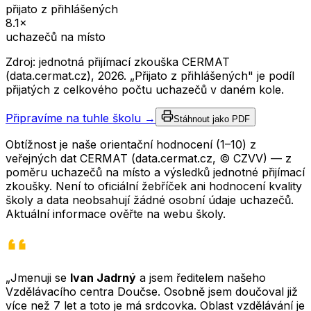
přijato z přihlášených
8.1
×
uchazečů na místo
Zdroj: jednotná přijímací zkouška CERMAT
(data.cermat.cz),
2026
. „Přijato z přihlášených" je podíl
přijatých z celkového počtu uchazečů v daném kole.
Připravíme na tuhle školu →
Stáhnout jako PDF
Obtížnost je naše orientační hodnocení (1–10) z
veřejných dat CERMAT (data.cermat.cz, © CZVV) — z
poměru uchazečů na místo a výsledků jednotné přijímací
zkoušky. Není to oficiální žebříček ani hodnocení kvality
školy a data neobsahují žádné osobní údaje uchazečů.
Aktuální informace ověřte na webu školy.
„Jmenuji se
Ivan Jadrný
a jsem ředitelem našeho
Vzdělávacího centra Doučse. Osobně jsem doučoval již
více než 7 let a toto je má srdcovka. Oblast vzdělávání je