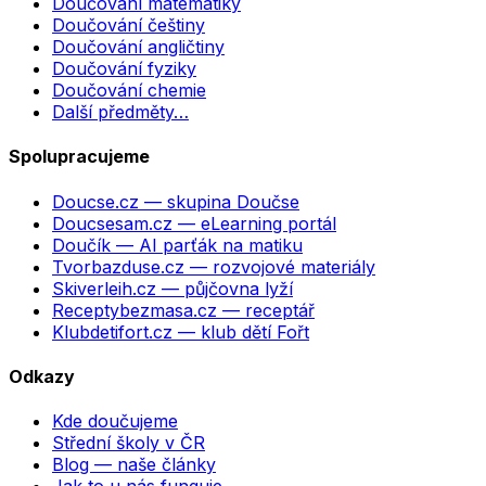
Doučování matematiky
Doučování češtiny
Doučování angličtiny
Doučování fyziky
Doučování chemie
Další předměty…
Spolupracujeme
Doucse.cz
— skupina Doučse
Doucsesam.cz
— eLearning portál
Doučík
— AI parťák na matiku
Tvorbazduse.cz
— rozvojové materiály
Skiverleih.cz
— půjčovna lyží
Receptybezmasa.cz
— receptář
Klubdetifort.cz
— klub dětí Fořt
Odkazy
Kde doučujeme
Střední školy v ČR
Blog — naše články