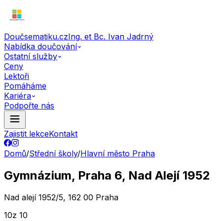
Doučsematiku.cz
Ing. et Bc. Ivan Jadrný
Nabídka doučování
Ostatní služby
Ceny
Lektoři
Pomáháme
Kariéra
Podpořte nás
Zajistit lekce
Kontakt
Domů
/
Střední školy
/
Hlavní město Praha
Gymnázium, Praha 6, Nad Alejí 1952
Nad alejí 1952/5, 162 00 Praha
10
z 10