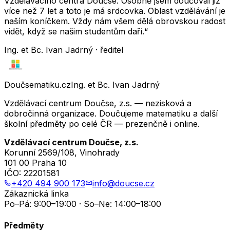
Vzdělávacího centra Doučse. Osobně jsem doučoval již
více než 7 let a toto je má srdcovka. Oblast vzdělávání je
naším koníčkem. Vždy nám všem dělá obrovskou radost
vidět, když se našim studentům daří.“
Ing. et Bc. Ivan Jadrný · ředitel
Doučsematiku.cz
Ing. et Bc. Ivan Jadrný
Vzdělávací centrum Doučse, z.s. — nezisková a
dobročinná organizace. Doučujeme matematiku a další
školní předměty po celé ČR — prezenčně i online.
Vzdělávací centrum Doučse, z.s.
Korunní 2569/108, Vinohrady
101 00 Praha 10
IČO:
22201581
+420 494 900 173
info@doucse.cz
Zákaznická linka
Po–Pá: 9:00–19:00 · So–Ne: 14:00–18:00
Předměty