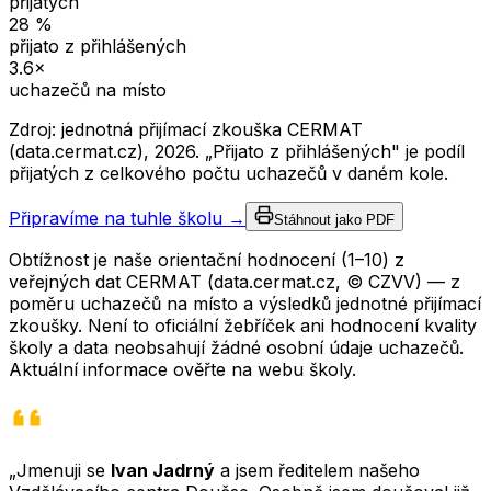
přijatých
28
%
přijato z přihlášených
3.6
×
uchazečů na místo
Zdroj: jednotná přijímací zkouška CERMAT
(data.cermat.cz),
2026
. „Přijato z přihlášených" je podíl
přijatých z celkového počtu uchazečů v daném kole.
Připravíme na tuhle školu →
Stáhnout jako PDF
Obtížnost je naše orientační hodnocení (1–10) z
veřejných dat CERMAT (data.cermat.cz, © CZVV) — z
poměru uchazečů na místo a výsledků jednotné přijímací
zkoušky. Není to oficiální žebříček ani hodnocení kvality
školy a data neobsahují žádné osobní údaje uchazečů.
Aktuální informace ověřte na webu školy.
„Jmenuji se
Ivan Jadrný
a jsem ředitelem našeho