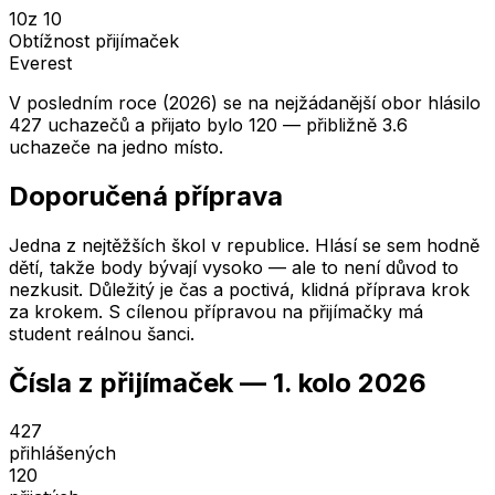
10
z 10
Obtížnost přijímaček
Everest
V posledním roce (2026) se na nejžádanější obor hlásilo
427 uchazečů a přijato bylo 120 — přibližně 3.6
uchazeče na jedno místo.
Doporučená příprava
Jedna z nejtěžších škol v republice. Hlásí se sem hodně
dětí, takže body bývají vysoko — ale to není důvod to
nezkusit. Důležitý je čas a poctivá, klidná příprava krok
za krokem. S cílenou přípravou na přijímačky má
student reálnou šanci.
Čísla z přijímaček —
1. kolo
2026
427
přihlášených
120