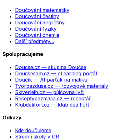
Doučování matematiky
Doučování češtiny
Doučování angličtiny
Doučování fyziky
Doučování chemie
Další předměty…
Spolupracujeme
Doucse.cz
— skupina Doučse
Doucsesam.cz
— eLearning portál
Doučík
— AI parťák na matiku
Tvorbazduse.cz
— rozvojové materiály
Skiverleih.cz
— půjčovna lyží
Receptybezmasa.cz
— receptář
Klubdetifort.cz
— klub dětí Fořt
Odkazy
Kde doučujeme
Střední školy v ČR