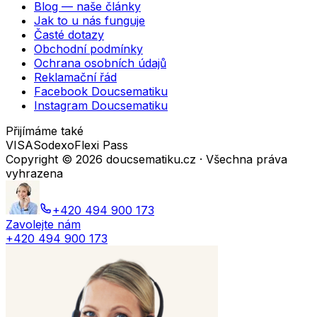
Blog — naše články
Jak to u nás funguje
Časté dotazy
Obchodní podmínky
Ochrana osobních údajů
Reklamační řád
Facebook Doucsematiku
Instagram Doucsematiku
Přijímáme také
VISA
Sodexo
Flexi Pass
Copyright ©
2026
doucsematiku.cz · Všechna práva
vyhrazena
+420 494 900 173
Zavolejte nám
+420 494 900 173