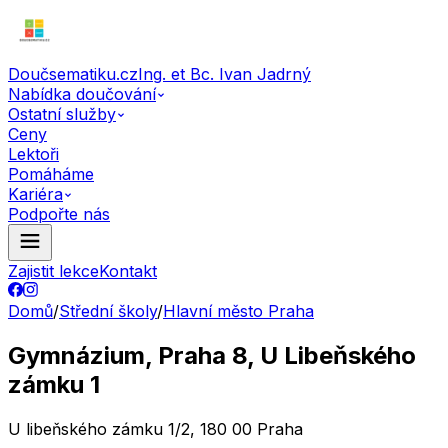
Doučsematiku.cz
Ing. et Bc. Ivan Jadrný
Nabídka doučování
Ostatní služby
Ceny
Lektoři
Pomáháme
Kariéra
Podpořte nás
Zajistit lekce
Kontakt
Domů
/
Střední školy
/
Hlavní město Praha
Gymnázium, Praha 8, U Libeňského
zámku 1
U libeňského zámku 1/2, 180 00 Praha