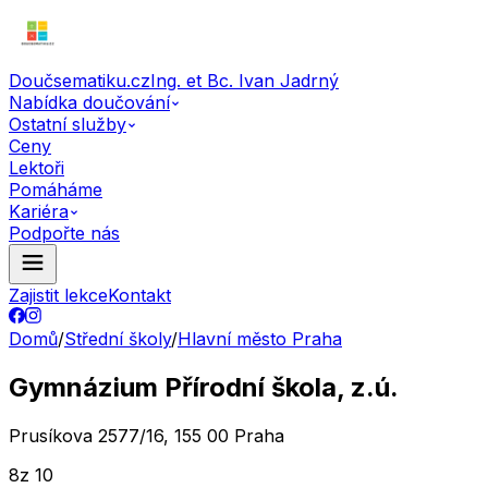
Doučsematiku.cz
Ing. et Bc. Ivan Jadrný
Nabídka doučování
Ostatní služby
Ceny
Lektoři
Pomáháme
Kariéra
Podpořte nás
Zajistit lekce
Kontakt
Domů
/
Střední školy
/
Hlavní město Praha
Gymnázium Přírodní škola, z.ú.
Prusíkova 2577/16, 155 00 Praha
8
z 10