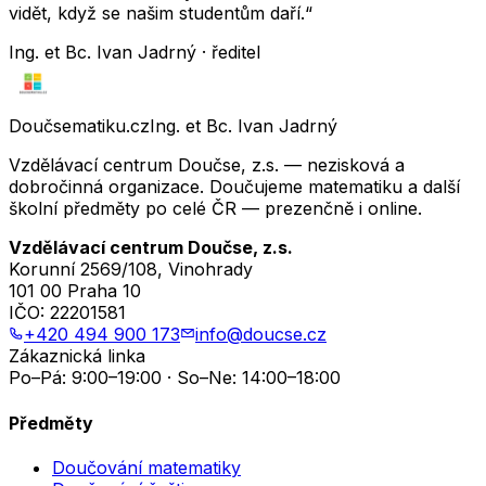
vidět, když se našim studentům daří.“
Ing. et Bc. Ivan Jadrný · ředitel
Doučsematiku.cz
Ing. et Bc. Ivan Jadrný
Vzdělávací centrum Doučse, z.s. — nezisková a
dobročinná organizace. Doučujeme matematiku a další
školní předměty po celé ČR — prezenčně i online.
Vzdělávací centrum Doučse, z.s.
Korunní 2569/108, Vinohrady
101 00 Praha 10
IČO:
22201581
+420 494 900 173
info@doucse.cz
Zákaznická linka
Po–Pá: 9:00–19:00 · So–Ne: 14:00–18:00
Předměty
Doučování matematiky