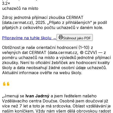
3.2
×
uchazečů na místo
Zdroj: jednotná přijímací zkouška CERMAT
(data.cermat.cz),
2025
. „Přijato z přihlášených" je podíl
přijatých z celkového počtu uchazečů v daném kole.
Připravíme na tuhle školu →
Stáhnout jako PDF
Obtížnost je naše orientační hodnocení (1–10) z
veřejných dat CERMAT (data.cermat.cz, © CZVV) — z
poměru uchazečů na místo a výsledků jednotné přijímací
zkoušky. Není to oficiální žebříček ani hodnocení kvality
školy a data neobsahují žádné osobní údaje uchazečů.
Aktuální informace ověřte na webu školy.
„Jmenuji se
Ivan Jadrný
a jsem ředitelem našeho
Vzdělávacího centra Doučse. Osobně jsem doučoval již
více než 7 let a toto je má srdcovka. Oblast vzdělávání je
naším koníčkem. Vždy nám všem dělá obrovskou radost