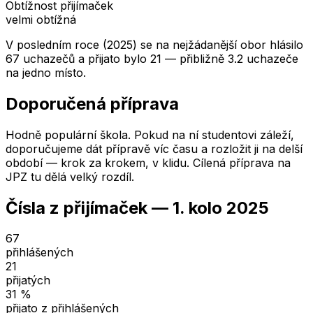
Obtížnost přijímaček
velmi obtížná
V posledním roce (2025) se na nejžádanější obor hlásilo
67 uchazečů a přijato bylo 21 — přibližně 3.2 uchazeče
na jedno místo.
Doporučená příprava
Hodně populární škola. Pokud na ní studentovi záleží,
doporučujeme dát přípravě víc času a rozložit ji na delší
období — krok za krokem, v klidu. Cílená příprava na
JPZ tu dělá velký rozdíl.
Čísla z přijímaček —
1. kolo
2025
67
přihlášených
21
přijatých
31
%
přijato z přihlášených