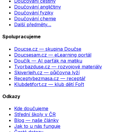
Doučování češtiny
Doučování angličtiny
Doučování fyziky
Doučování chemie
Další předměty…
Spolupracujeme
Doucse.cz
— skupina Doučse
Doucsesam.cz
— eLearning portál
Doučík
— AI parťák na matiku
Tvorbazduse.cz
— rozvojové materiály
Skiverleih.cz
— půjčovna lyží
Receptybezmasa.cz
— receptář
Klubdetifort.cz
— klub dětí Fořt
Odkazy
Kde doučujeme
Střední školy v ČR
Blog — naše články
Jak to u nás funguje