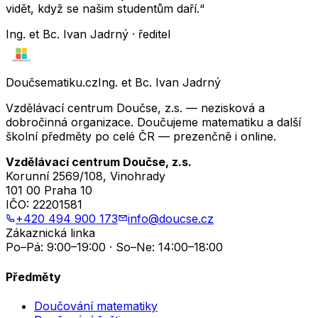
vidět, když se našim studentům daří.“
Ing. et Bc. Ivan Jadrný · ředitel
Doučsematiku.cz
Ing. et Bc. Ivan Jadrný
Vzdělávací centrum Doučse, z.s. — nezisková a
dobročinná organizace. Doučujeme matematiku a další
školní předměty po celé ČR — prezenčně i online.
Vzdělávací centrum Doučse, z.s.
Korunní 2569/108, Vinohrady
101 00 Praha 10
IČO:
22201581
+420 494 900 173
info@doucse.cz
Zákaznická linka
Po–Pá: 9:00–19:00 · So–Ne: 14:00–18:00
Předměty
Doučování matematiky