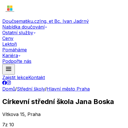
Doučsematiku.cz
Ing. et Bc. Ivan Jadrný
Nabídka doučování
Ostatní služby
Ceny
Lektoři
Pomáháme
Kariéra
Podpořte nás
Zajistit lekce
Kontakt
Domů
/
Střední školy
/
Hlavní město Praha
Církevní střední škola Jana Boska
Vítkova 15, Praha
7
z 10