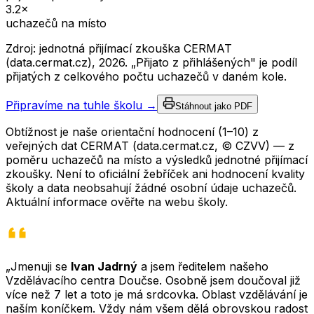
3.2
×
uchazečů na místo
Zdroj: jednotná přijímací zkouška CERMAT
(data.cermat.cz),
2026
. „Přijato z přihlášených" je podíl
přijatých z celkového počtu uchazečů v daném kole.
Připravíme na tuhle školu →
Stáhnout jako PDF
Obtížnost je naše orientační hodnocení (1–10) z
veřejných dat CERMAT (data.cermat.cz, © CZVV) — z
poměru uchazečů na místo a výsledků jednotné přijímací
zkoušky. Není to oficiální žebříček ani hodnocení kvality
školy a data neobsahují žádné osobní údaje uchazečů.
Aktuální informace ověřte na webu školy.
„Jmenuji se
Ivan Jadrný
a jsem ředitelem našeho
Vzdělávacího centra Doučse. Osobně jsem doučoval již
více než 7 let a toto je má srdcovka. Oblast vzdělávání je
naším koníčkem. Vždy nám všem dělá obrovskou radost