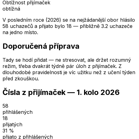
Obtížnost přijímaček
obtížná
V posledním roce (2026) se na nejžádanější obor hlásilo
58 uchazečů a přijato bylo 18 — přibližně 3.2 uchazeče
na jedno místo.
Doporučená příprava
Tady se hodí přidat — ne stresovat, ale držet rozumný
režim, třeba dvakrát týdně pár úloh z přijímaček. Z
dlouhodobé pravidelnosti je víc užitku než z učení týden
před zkouškou.
Čísla z přijímaček —
1. kolo
2026
58
přihlášených
18
přijatých
31
%
přijato z přihlášených