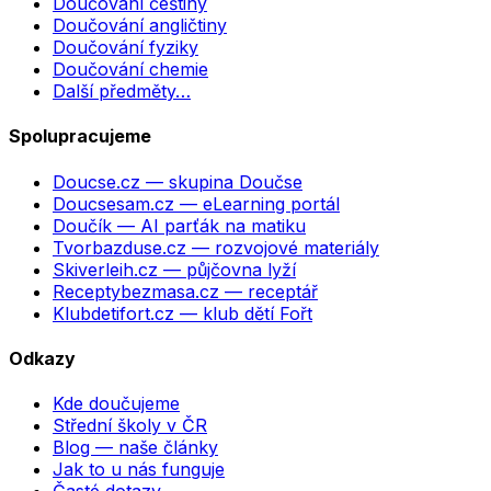
Doučování češtiny
Doučování angličtiny
Doučování fyziky
Doučování chemie
Další předměty…
Spolupracujeme
Doucse.cz
— skupina Doučse
Doucsesam.cz
— eLearning portál
Doučík
— AI parťák na matiku
Tvorbazduse.cz
— rozvojové materiály
Skiverleih.cz
— půjčovna lyží
Receptybezmasa.cz
— receptář
Klubdetifort.cz
— klub dětí Fořt
Odkazy
Kde doučujeme
Střední školy v ČR
Blog — naše články
Jak to u nás funguje