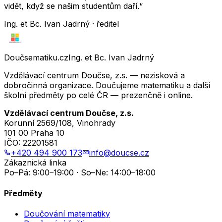
vidět, když se našim studentům daří.“
Ing. et Bc. Ivan Jadrný · ředitel
Doučsematiku.cz
Ing. et Bc. Ivan Jadrný
Vzdělávací centrum Doučse, z.s. — nezisková a
dobročinná organizace. Doučujeme matematiku a další
školní předměty po celé ČR — prezenčně i online.
Vzdělávací centrum Doučse, z.s.
Korunní 2569/108, Vinohrady
101 00 Praha 10
IČO:
22201581
+420 494 900 173
info@doucse.cz
Zákaznická linka
Po–Pá: 9:00–19:00 · So–Ne: 14:00–18:00
Předměty
Doučování matematiky