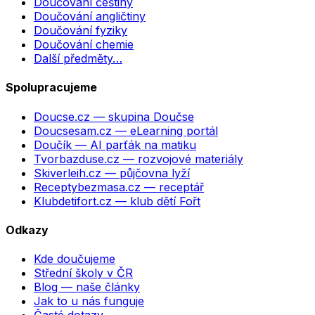
Doučování češtiny
Doučování angličtiny
Doučování fyziky
Doučování chemie
Další předměty…
Spolupracujeme
Doucse.cz
— skupina Doučse
Doucsesam.cz
— eLearning portál
Doučík
— AI parťák na matiku
Tvorbazduse.cz
— rozvojové materiály
Skiverleih.cz
— půjčovna lyží
Receptybezmasa.cz
— receptář
Klubdetifort.cz
— klub dětí Fořt
Odkazy
Kde doučujeme
Střední školy v ČR
Blog — naše články
Jak to u nás funguje