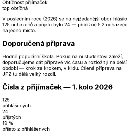
Obtížnost přijímaček
top obtížná
V posledním roce (2026) se na nejžádanější obor hlásilo
125 uchazečů a přijato bylo 24 — přibližně 5.2 uchazeče
na jedno místo.
Doporučená příprava
Hodně populární škola. Pokud na ní studentovi záleží,
doporučujeme dát přípravě víc času a rozložit ji na delší
období — krok za krokem, v klidu. Cílená příprava na
JPZ tu dělá velký rozdíl.
Čísla z přijímaček —
1. kolo
2026
125
přihlášených
24
přijatých
19
%
přijato z přihlášených