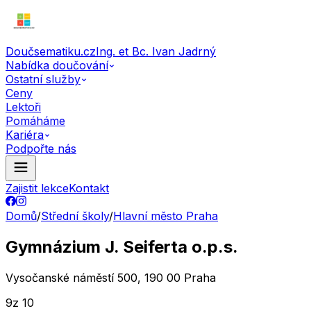
Doučsematiku.cz
Ing. et Bc. Ivan Jadrný
Nabídka doučování
Ostatní služby
Ceny
Lektoři
Pomáháme
Kariéra
Podpořte nás
Zajistit lekce
Kontakt
Domů
/
Střední školy
/
Hlavní město Praha
Gymnázium J. Seiferta o.p.s.
Vysočanské náměstí 500, 190 00 Praha
9
z 10