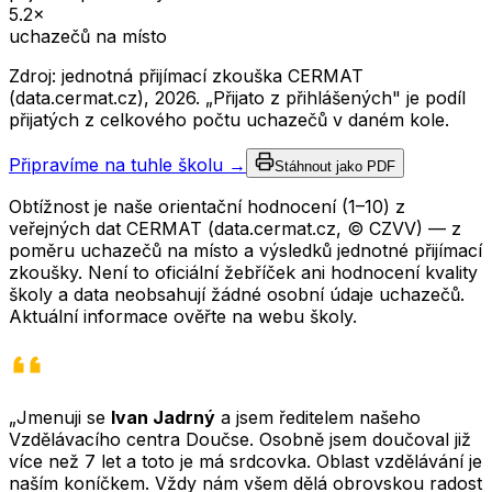
5.2
×
uchazečů na místo
Zdroj: jednotná přijímací zkouška CERMAT
(data.cermat.cz),
2026
. „Přijato z přihlášených" je podíl
přijatých z celkového počtu uchazečů v daném kole.
Připravíme na tuhle školu →
Stáhnout jako PDF
Obtížnost je naše orientační hodnocení (1–10) z
veřejných dat CERMAT (data.cermat.cz, © CZVV) — z
poměru uchazečů na místo a výsledků jednotné přijímací
zkoušky. Není to oficiální žebříček ani hodnocení kvality
školy a data neobsahují žádné osobní údaje uchazečů.
Aktuální informace ověřte na webu školy.
„Jmenuji se
Ivan Jadrný
a jsem ředitelem našeho
Vzdělávacího centra Doučse. Osobně jsem doučoval již
více než 7 let a toto je má srdcovka. Oblast vzdělávání je
naším koníčkem. Vždy nám všem dělá obrovskou radost