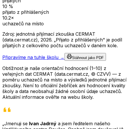
přijatých
10
%
přijato z přihlášených
10.2
×
uchazečů na místo
Zdroj: jednotná přijímací zkouška CERMAT
(data.cermat.cz),
2026
. „Přijato z přihlášených" je podíl
přijatých z celkového počtu uchazečů v daném kole.
Připravíme na tuhle školu →
Stáhnout jako PDF
Obtížnost je naše orientační hodnocení (1–10) z
veřejných dat CERMAT (data.cermat.cz, © CZVV) — z
poměru uchazečů na místo a výsledků jednotné přijímací
zkoušky. Není to oficiální žebříček ani hodnocení kvality
školy a data neobsahují žádné osobní údaje uchazečů.
Aktuální informace ověřte na webu školy.
„Jmenuji se
Ivan Jadrný
a jsem ředitelem našeho