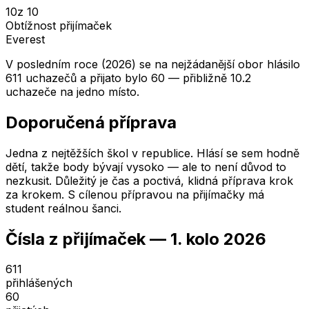
10
z 10
Obtížnost přijímaček
Everest
V posledním roce (2026) se na nejžádanější obor hlásilo
611 uchazečů a přijato bylo 60 — přibližně 10.2
uchazeče na jedno místo.
Doporučená příprava
Jedna z nejtěžších škol v republice. Hlásí se sem hodně
dětí, takže body bývají vysoko — ale to není důvod to
nezkusit. Důležitý je čas a poctivá, klidná příprava krok
za krokem. S cílenou přípravou na přijímačky má
student reálnou šanci.
Čísla z přijímaček —
1. kolo
2026
611
přihlášených
60