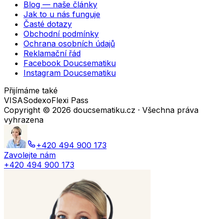
Blog — naše články
Jak to u nás funguje
Časté dotazy
Obchodní podmínky
Ochrana osobních údajů
Reklamační řád
Facebook Doucsematiku
Instagram Doucsematiku
Přijímáme také
VISA
Sodexo
Flexi Pass
Copyright ©
2026
doucsematiku.cz · Všechna práva
vyhrazena
+420 494 900 173
Zavolejte nám
+420 494 900 173