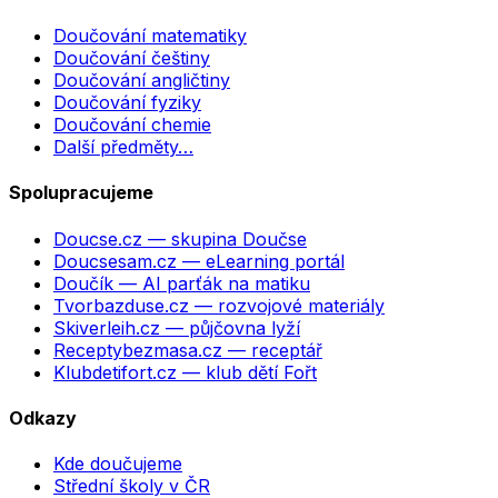
Doučování matematiky
Doučování češtiny
Doučování angličtiny
Doučování fyziky
Doučování chemie
Další předměty…
Spolupracujeme
Doucse.cz
— skupina Doučse
Doucsesam.cz
— eLearning portál
Doučík
— AI parťák na matiku
Tvorbazduse.cz
— rozvojové materiály
Skiverleih.cz
— půjčovna lyží
Receptybezmasa.cz
— receptář
Klubdetifort.cz
— klub dětí Fořt
Odkazy
Kde doučujeme
Střední školy v ČR