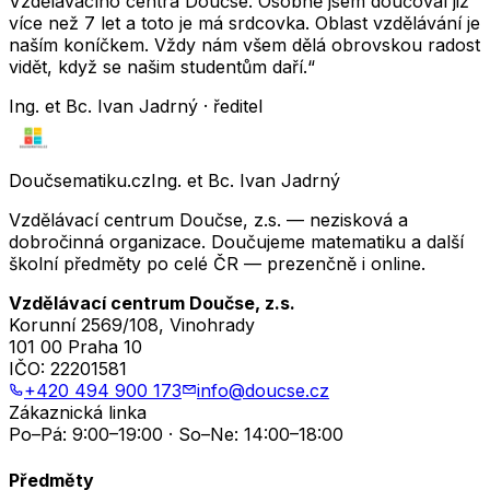
Vzdělávacího centra Doučse. Osobně jsem doučoval již
více než 7 let a toto je má srdcovka. Oblast vzdělávání je
naším koníčkem. Vždy nám všem dělá obrovskou radost
vidět, když se našim studentům daří.“
Ing. et Bc. Ivan Jadrný · ředitel
Doučsematiku.cz
Ing. et Bc. Ivan Jadrný
Vzdělávací centrum Doučse, z.s. — nezisková a
dobročinná organizace. Doučujeme matematiku a další
školní předměty po celé ČR — prezenčně i online.
Vzdělávací centrum Doučse, z.s.
Korunní 2569/108, Vinohrady
101 00 Praha 10
IČO:
22201581
+420 494 900 173
info@doucse.cz
Zákaznická linka
Po–Pá: 9:00–19:00 · So–Ne: 14:00–18:00
Předměty