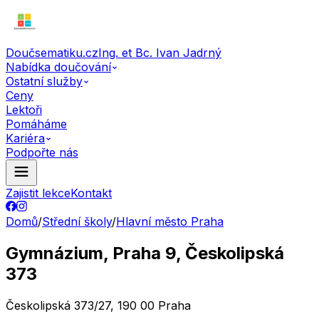
Doučsematiku.cz
Ing. et Bc. Ivan Jadrný
Nabídka doučování
Ostatní služby
Ceny
Lektoři
Pomáháme
Kariéra
Podpořte nás
Zajistit lekce
Kontakt
Domů
/
Střední školy
/
Hlavní město Praha
Gymnázium, Praha 9, Českolipská
373
Českolipská 373/27, 190 00 Praha