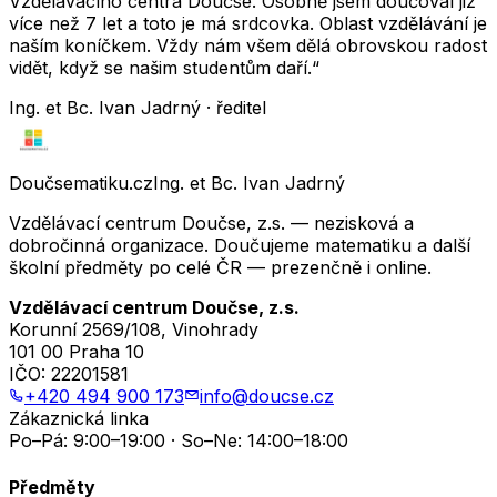
Vzdělávacího centra Doučse. Osobně jsem doučoval již
více než 7 let a toto je má srdcovka. Oblast vzdělávání je
naším koníčkem. Vždy nám všem dělá obrovskou radost
vidět, když se našim studentům daří.“
Ing. et Bc. Ivan Jadrný · ředitel
Doučsematiku.cz
Ing. et Bc. Ivan Jadrný
Vzdělávací centrum Doučse, z.s. — nezisková a
dobročinná organizace. Doučujeme matematiku a další
školní předměty po celé ČR — prezenčně i online.
Vzdělávací centrum Doučse, z.s.
Korunní 2569/108, Vinohrady
101 00 Praha 10
IČO:
22201581
+420 494 900 173
info@doucse.cz
Zákaznická linka
Po–Pá: 9:00–19:00 · So–Ne: 14:00–18:00
Předměty