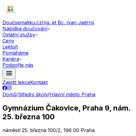
Doučsematiku.cz
Ing. et Bc. Ivan Jadrný
Nabídka doučování
Ostatní služby
Ceny
Lektoři
Pomáháme
Kariéra
Podpořte nás
Zajistit lekce
Kontakt
Domů
/
Střední školy
/
Hlavní město Praha
Gymnázium Čakovice, Praha 9, nám.
25. března 100
náměstí 25. března 100/2, 196 00 Praha