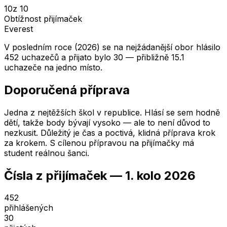
10
z 10
Obtížnost přijímaček
Everest
V posledním roce (2026) se na nejžádanější obor hlásilo
452 uchazečů a přijato bylo 30 — přibližně 15.1
uchazeče na jedno místo.
Doporučená příprava
Jedna z nejtěžších škol v republice. Hlásí se sem hodně
dětí, takže body bývají vysoko — ale to není důvod to
nezkusit. Důležitý je čas a poctivá, klidná příprava krok
za krokem. S cílenou přípravou na přijímačky má
student reálnou šanci.
Čísla z přijímaček —
1. kolo
2026
452
přihlášených
30