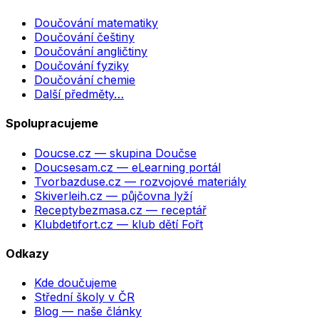
Doučování matematiky
Doučování češtiny
Doučování angličtiny
Doučování fyziky
Doučování chemie
Další předměty…
Spolupracujeme
Doucse.cz
— skupina Doučse
Doucsesam.cz
— eLearning portál
Tvorbazduse.cz
— rozvojové materiály
Skiverleih.cz
— půjčovna lyží
Receptybezmasa.cz
— receptář
Klubdetifort.cz
— klub dětí Fořt
Odkazy
Kde doučujeme
Střední školy v ČR
Blog — naše články