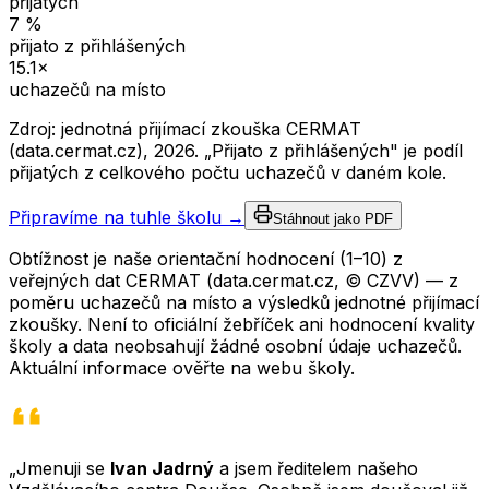
přijatých
7
%
přijato z přihlášených
15.1
×
uchazečů na místo
Zdroj: jednotná přijímací zkouška CERMAT
(data.cermat.cz),
2026
. „Přijato z přihlášených" je podíl
přijatých z celkového počtu uchazečů v daném kole.
Připravíme na tuhle školu →
Stáhnout jako PDF
Obtížnost je naše orientační hodnocení (1–10) z
veřejných dat CERMAT (data.cermat.cz, © CZVV) — z
poměru uchazečů na místo a výsledků jednotné přijímací
zkoušky. Není to oficiální žebříček ani hodnocení kvality
školy a data neobsahují žádné osobní údaje uchazečů.
Aktuální informace ověřte na webu školy.
„Jmenuji se
Ivan Jadrný
a jsem ředitelem našeho