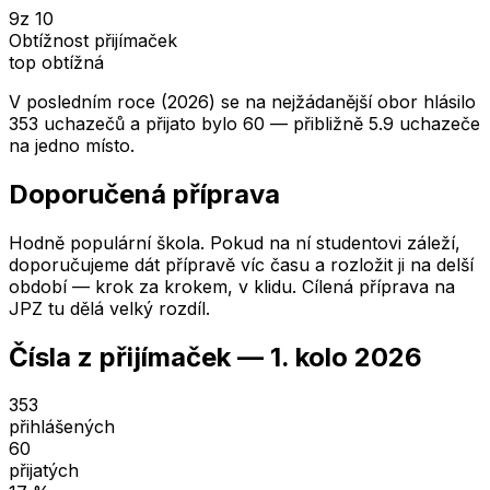
9
z 10
Obtížnost přijímaček
top obtížná
V posledním roce (2026) se na nejžádanější obor hlásilo
353 uchazečů a přijato bylo 60 — přibližně 5.9 uchazeče
na jedno místo.
Doporučená příprava
Hodně populární škola. Pokud na ní studentovi záleží,
doporučujeme dát přípravě víc času a rozložit ji na delší
období — krok za krokem, v klidu. Cílená příprava na
JPZ tu dělá velký rozdíl.
Čísla z přijímaček —
1. kolo
2026
353
přihlášených
60
přijatých