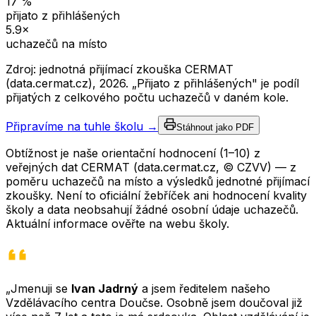
17
%
přijato z přihlášených
5.9
×
uchazečů na místo
Zdroj: jednotná přijímací zkouška CERMAT
(data.cermat.cz),
2026
. „Přijato z přihlášených" je podíl
přijatých z celkového počtu uchazečů v daném kole.
Připravíme na tuhle školu →
Stáhnout jako PDF
Obtížnost je naše orientační hodnocení (1–10) z
veřejných dat CERMAT (data.cermat.cz, © CZVV) — z
poměru uchazečů na místo a výsledků jednotné přijímací
zkoušky. Není to oficiální žebříček ani hodnocení kvality
školy a data neobsahují žádné osobní údaje uchazečů.
Aktuální informace ověřte na webu školy.
„Jmenuji se
Ivan Jadrný
a jsem ředitelem našeho
Vzdělávacího centra Doučse. Osobně jsem doučoval již