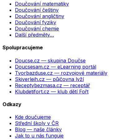
Doučování matematiky
Doučování češtiny
Doučování angličtiny
Doučování fyziky
Doučování chemie
Další předměty…
Spolupracujeme
Doucse.cz
— skupina Doučse
Doucsesam.cz
— eLearning portál
Tvorbazduse.cz
— rozvojové materiály
Skiverleih.cz
— půjčovna lyží
Receptybezmasa.cz
— receptář
Klubdetifort.cz
— klub dětí Fořt
Odkazy
Kde doučujeme
Střední školy v ČR
Blog — naše články
Jak to u nás funguje