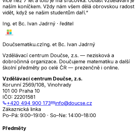
více než 7 let a toto je má srdcovka. Oblast vzdělávání je
naším koníčkem. Vždy nám všem dělá obrovskou radost
vidět, když se našim studentům daří.“
Ing. et Bc. Ivan Jadrný · ředitel
Doučsematiku.cz
Ing. et Bc. Ivan Jadrný
Vzdělávací centrum Doučse, z.s. — nezisková a
dobročinná organizace. Doučujeme matematiku a další
školní předměty po celé ČR — prezenčně i online.
Vzdělávací centrum Doučse, z.s.
Korunní 2569/108, Vinohrady
101 00 Praha 10
IČO:
22201581
+420 494 900 173
info@doucse.cz
Zákaznická linka
Po–Pá: 9:00–19:00 · So–Ne: 14:00–18:00
Předměty