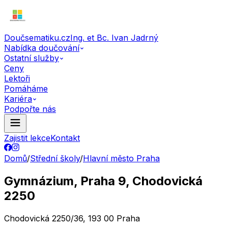
Doučsematiku.cz
Ing. et Bc. Ivan Jadrný
Nabídka doučování
Ostatní služby
Ceny
Lektoři
Pomáháme
Kariéra
Podpořte nás
Zajistit lekce
Kontakt
Domů
/
Střední školy
/
Hlavní město Praha
Gymnázium, Praha 9, Chodovická
2250
Chodovická 2250/36, 193 00 Praha