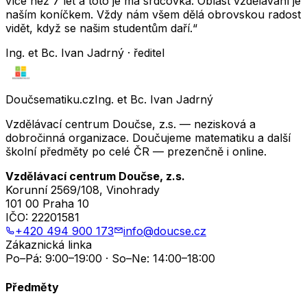
více než 7 let a toto je má srdcovka. Oblast vzdělávání je
naším koníčkem. Vždy nám všem dělá obrovskou radost
vidět, když se našim studentům daří.“
Ing. et Bc. Ivan Jadrný · ředitel
Doučsematiku.cz
Ing. et Bc. Ivan Jadrný
Vzdělávací centrum Doučse, z.s. — nezisková a
dobročinná organizace. Doučujeme matematiku a další
školní předměty po celé ČR — prezenčně i online.
Vzdělávací centrum Doučse, z.s.
Korunní 2569/108, Vinohrady
101 00 Praha 10
IČO:
22201581
+420 494 900 173
info@doucse.cz
Zákaznická linka
Po–Pá: 9:00–19:00 · So–Ne: 14:00–18:00
Předměty