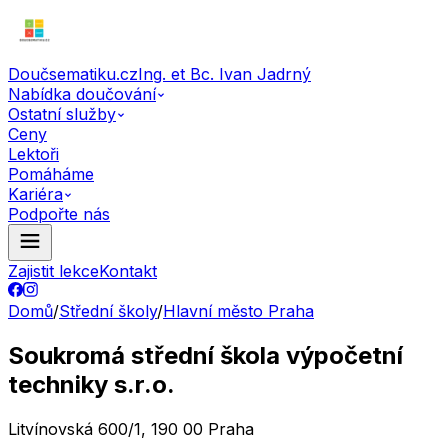
Doučsematiku.cz
Ing. et Bc. Ivan Jadrný
Nabídka doučování
Ostatní služby
Ceny
Lektoři
Pomáháme
Kariéra
Podpořte nás
Zajistit lekce
Kontakt
Domů
/
Střední školy
/
Hlavní město Praha
Soukromá střední škola výpočetní
techniky s.r.o.
Litvínovská 600/1, 190 00 Praha