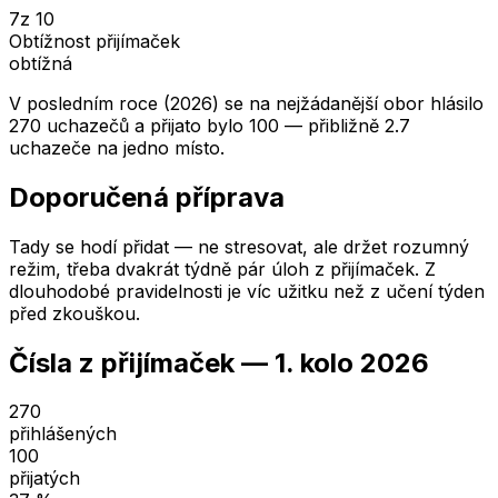
7
z 10
Obtížnost přijímaček
obtížná
V posledním roce (2026) se na nejžádanější obor hlásilo
270 uchazečů a přijato bylo 100 — přibližně 2.7
uchazeče na jedno místo.
Doporučená příprava
Tady se hodí přidat — ne stresovat, ale držet rozumný
režim, třeba dvakrát týdně pár úloh z přijímaček. Z
dlouhodobé pravidelnosti je víc užitku než z učení týden
před zkouškou.
Čísla z přijímaček —
1. kolo
2026
270
přihlášených
100
přijatých