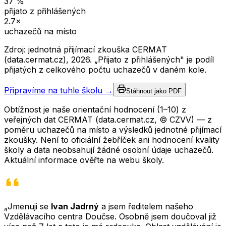
37
%
přijato z přihlášených
2.7
×
uchazečů na místo
Zdroj: jednotná přijímací zkouška CERMAT
(data.cermat.cz),
2026
. „Přijato z přihlášených" je podíl
přijatých z celkového počtu uchazečů v daném kole.
Připravíme na tuhle školu →
Stáhnout jako PDF
Obtížnost je naše orientační hodnocení (1–10) z
veřejných dat CERMAT (data.cermat.cz, © CZVV) — z
poměru uchazečů na místo a výsledků jednotné přijímací
zkoušky. Není to oficiální žebříček ani hodnocení kvality
školy a data neobsahují žádné osobní údaje uchazečů.
Aktuální informace ověřte na webu školy.
„Jmenuji se
Ivan Jadrný
a jsem ředitelem našeho
Vzdělávacího centra Doučse. Osobně jsem doučoval již