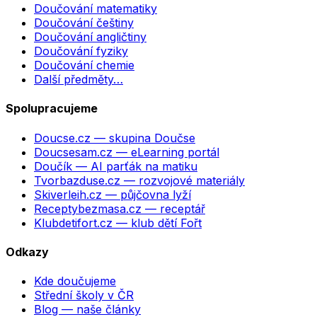
Doučování matematiky
Doučování češtiny
Doučování angličtiny
Doučování fyziky
Doučování chemie
Další předměty…
Spolupracujeme
Doucse.cz
— skupina Doučse
Doucsesam.cz
— eLearning portál
Doučík
— AI parťák na matiku
Tvorbazduse.cz
— rozvojové materiály
Skiverleih.cz
— půjčovna lyží
Receptybezmasa.cz
— receptář
Klubdetifort.cz
— klub dětí Fořt
Odkazy
Kde doučujeme
Střední školy v ČR
Blog — naše články