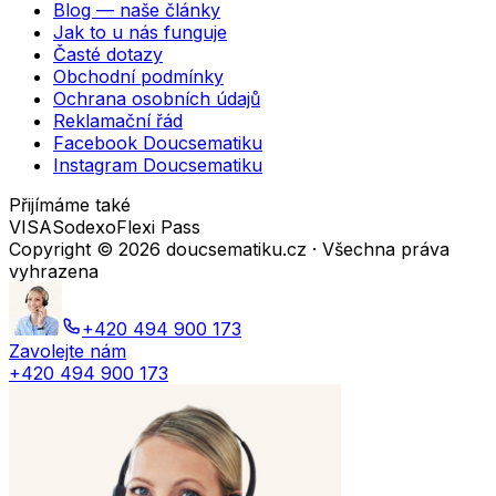
Blog — naše články
Jak to u nás funguje
Časté dotazy
Obchodní podmínky
Ochrana osobních údajů
Reklamační řád
Facebook Doucsematiku
Instagram Doucsematiku
Přijímáme také
VISA
Sodexo
Flexi Pass
Copyright ©
2026
doucsematiku.cz · Všechna práva
vyhrazena
+420 494 900 173
Zavolejte nám
+420 494 900 173