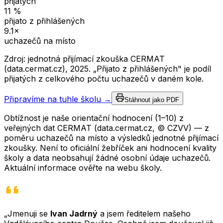
přijatých
11
%
přijato z přihlášených
9.1
×
uchazečů na místo
Zdroj: jednotná přijímací zkouška CERMAT
(data.cermat.cz),
2025
. „Přijato z přihlášených" je podíl
přijatých z celkového počtu uchazečů v daném kole.
Připravíme na tuhle školu →
Stáhnout jako PDF
Obtížnost je naše orientační hodnocení (1–10) z
veřejných dat CERMAT (data.cermat.cz, © CZVV) — z
poměru uchazečů na místo a výsledků jednotné přijímací
zkoušky. Není to oficiální žebříček ani hodnocení kvality
školy a data neobsahují žádné osobní údaje uchazečů.
Aktuální informace ověřte na webu školy.
„Jmenuji se
Ivan Jadrný
a jsem ředitelem našeho