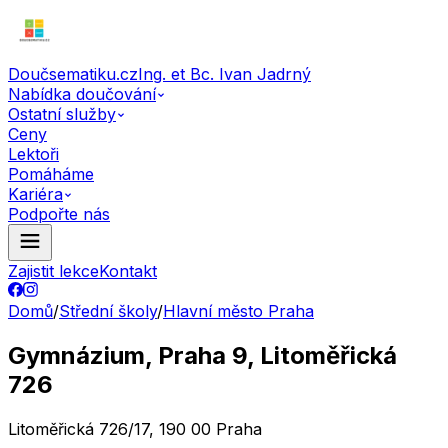
Doučsematiku.cz
Ing. et Bc. Ivan Jadrný
Nabídka doučování
Ostatní služby
Ceny
Lektoři
Pomáháme
Kariéra
Podpořte nás
Zajistit lekce
Kontakt
Domů
/
Střední školy
/
Hlavní město Praha
Gymnázium, Praha 9, Litoměřická
726
Litoměřická 726/17, 190 00 Praha