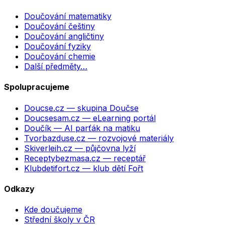
Doučování matematiky
Doučování češtiny
Doučování angličtiny
Doučování fyziky
Doučování chemie
Další předměty…
Spolupracujeme
Doucse.cz
— skupina Doučse
Doucsesam.cz
— eLearning portál
Doučík
— AI parťák na matiku
Tvorbazduse.cz
— rozvojové materiály
Skiverleih.cz
— půjčovna lyží
Receptybezmasa.cz
— receptář
Klubdetifort.cz
— klub dětí Fořt
Odkazy
Kde doučujeme
Střední školy v ČR