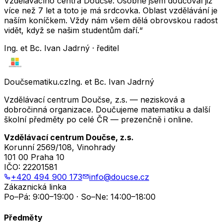
Vzdělávacího centra Doučse. Osobně jsem doučoval již
více než 7 let a toto je má srdcovka. Oblast vzdělávání je
naším koníčkem. Vždy nám všem dělá obrovskou radost
vidět, když se našim studentům daří.“
Ing. et Bc. Ivan Jadrný · ředitel
Doučsematiku.cz
Ing. et Bc. Ivan Jadrný
Vzdělávací centrum Doučse, z.s. — nezisková a
dobročinná organizace. Doučujeme matematiku a další
školní předměty po celé ČR — prezenčně i online.
Vzdělávací centrum Doučse, z.s.
Korunní 2569/108, Vinohrady
101 00 Praha 10
IČO:
22201581
+420 494 900 173
info@doucse.cz
Zákaznická linka
Po–Pá: 9:00–19:00 · So–Ne: 14:00–18:00
Předměty