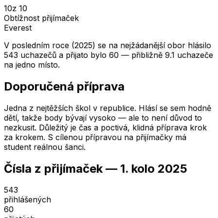
10
z 10
Obtížnost přijímaček
Everest
V posledním roce (2025) se na nejžádanější obor hlásilo
543 uchazečů a přijato bylo 60 — přibližně 9.1 uchazeče
na jedno místo.
Doporučená příprava
Jedna z nejtěžších škol v republice. Hlásí se sem hodně
dětí, takže body bývají vysoko — ale to není důvod to
nezkusit. Důležitý je čas a poctivá, klidná příprava krok
za krokem. S cílenou přípravou na přijímačky má
student reálnou šanci.
Čísla z přijímaček —
1. kolo
2025
543
přihlášených
60