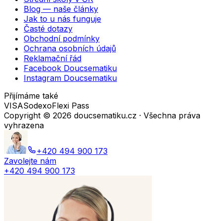
Blog — naše články
Jak to u nás funguje
Časté dotazy
Obchodní podmínky
Ochrana osobních údajů
Reklamační řád
Facebook Doucsematiku
Instagram Doucsematiku
Přijímáme také
VISA
Sodexo
Flexi Pass
Copyright ©
2026
doucsematiku.cz · Všechna práva
vyhrazena
+420 494 900 173
Zavolejte nám
+420 494 900 173