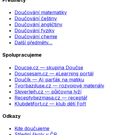
Doučování matematiky
Doučování češtiny
Doučování angličtiny
Doučování fyziky
Doučování chemie
Další předměty…
Spolupracujeme
Doucse.cz
— skupina Doučse
Doucsesam.cz
— eLearning portál
Doučík
— AI parťák na matiku
Tvorbazduse.cz
— rozvojové materiály
Skiverleih.cz
— půjčovna lyží
Receptybezmasa.cz
— receptář
Klubdetifort.cz
— klub dětí Fořt
Odkazy
Kde doučujeme
Střední školy v ČR