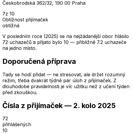
Českobrodská 362/32, 190 00 Praha
7
z 10
Obtížnost přijímaček
obtížná
V posledním roce (2025) se na nejžádanější obor hlásilo
72 uchazečů a přijato bylo 10 — přibližně 7.2 uchazeče
na jedno místo.
Doporučená příprava
Tady se hodí přidat — ne stresovat, ale držet rozumný
režim, třeba dvakrát týdně pár úloh z přijímaček. Z
dlouhodobé pravidelnosti je víc užitku než z učení týden
před zkouškou.
Čísla z přijímaček —
2. kolo
2025
72
přihlášených
10