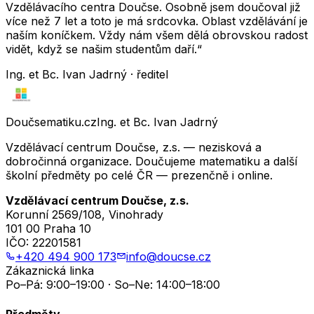
Vzdělávacího centra Doučse. Osobně jsem doučoval již
více než 7 let a toto je má srdcovka. Oblast vzdělávání je
naším koníčkem. Vždy nám všem dělá obrovskou radost
vidět, když se našim studentům daří.“
Ing. et Bc. Ivan Jadrný · ředitel
Doučsematiku.cz
Ing. et Bc. Ivan Jadrný
Vzdělávací centrum Doučse, z.s. — nezisková a
dobročinná organizace. Doučujeme matematiku a další
školní předměty po celé ČR — prezenčně i online.
Vzdělávací centrum Doučse, z.s.
Korunní 2569/108, Vinohrady
101 00 Praha 10
IČO:
22201581
+420 494 900 173
info@doucse.cz
Zákaznická linka
Po–Pá: 9:00–19:00 · So–Ne: 14:00–18:00
Předměty