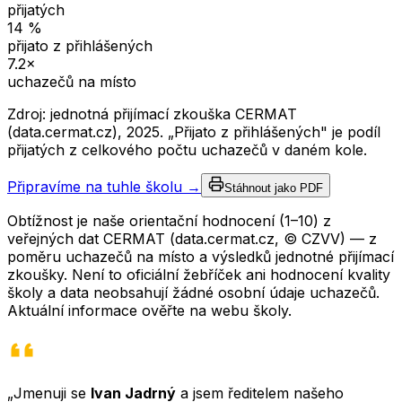
přijatých
14
%
přijato z přihlášených
7.2
×
uchazečů na místo
Zdroj: jednotná přijímací zkouška CERMAT
(data.cermat.cz),
2025
. „Přijato z přihlášených" je podíl
přijatých z celkového počtu uchazečů v daném kole.
Připravíme na tuhle školu →
Stáhnout jako PDF
Obtížnost je naše orientační hodnocení (1–10) z
veřejných dat CERMAT (data.cermat.cz, © CZVV) — z
poměru uchazečů na místo a výsledků jednotné přijímací
zkoušky. Není to oficiální žebříček ani hodnocení kvality
školy a data neobsahují žádné osobní údaje uchazečů.
Aktuální informace ověřte na webu školy.
„Jmenuji se
Ivan Jadrný
a jsem ředitelem našeho