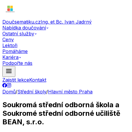
Doučsematiku.cz
Ing. et Bc. Ivan Jadrný
Nabídka doučování
Ostatní služby
Ceny
Lektoři
Pomáháme
Kariéra
Podpořte nás
Zajistit lekce
Kontakt
Domů
/
Střední školy
/
Hlavní město Praha
Soukromá střední odborná škola a
Soukromé střední odborné učiliště
BEAN, s.r.o.