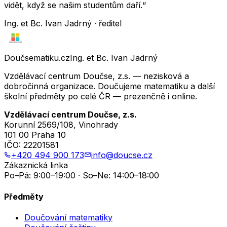
vidět, když se našim studentům daří.“
Ing. et Bc. Ivan Jadrný · ředitel
Doučsematiku.cz
Ing. et Bc. Ivan Jadrný
Vzdělávací centrum Doučse, z.s. — nezisková a
dobročinná organizace. Doučujeme matematiku a další
školní předměty po celé ČR — prezenčně i online.
Vzdělávací centrum Doučse, z.s.
Korunní 2569/108, Vinohrady
101 00 Praha 10
IČO:
22201581
+420 494 900 173
info@doucse.cz
Zákaznická linka
Po–Pá: 9:00–19:00 · So–Ne: 14:00–18:00
Předměty
Doučování matematiky