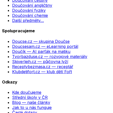
Doučování češtiny
Doučování angličtiny
Doučování fyziky
Doučování chemie
Další předměty…
Spolupracujeme
Doucse.cz
— skupina Doučse
Doucsesam.cz
— eLearning portál
Doučík
— AI parťák na matiku
Tvorbazduse.cz
— rozvojové materiály
Skiverleih.cz
— půjčovna lyží
Receptybezmasa.cz
— receptář
Klubdetifort.cz
— klub dětí Fořt
Odkazy
Kde doučujeme
Střední školy v ČR
Blog — naše články
Jak to u nás funguje
Časté dotazy