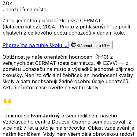
7.0
×
uchazečů na místo
Zdroj: jednotná přijímací zkouška CERMAT
(data.cermat.cz),
2024
. „Přijato z přihlášených" je podíl
přijatých z celkového počtu uchazečů v daném kole.
Připravíme na tuhle školu →
Stáhnout jako PDF
Obtížnost je naše orientační hodnocení (1–10) z
veřejných dat CERMAT (data.cermat.cz, © CZVV) — z
poměru uchazečů na místo a výsledků jednotné přijímací
zkoušky. Není to oficiální žebříček ani hodnocení kvality
školy a data neobsahují žádné osobní údaje uchazečů.
Aktuální informace ověřte na webu školy.
„Jmenuji se
Ivan Jadrný
a jsem ředitelem našeho
Vzdělávacího centra Doučse. Osobně jsem doučoval již
více než 7 let a toto je má srdcovka. Oblast vzdělávání je
naším koníčkem. Vždy nám všem dělá obrovskou radost