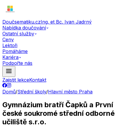
Doučsematiku.cz
Ing. et Bc. Ivan Jadrný
Nabídka doučování
Ostatní služby
Ceny
Lektoři
Pomáháme
Kariéra
Podpořte nás
Zajistit lekce
Kontakt
Domů
/
Střední školy
/
Hlavní město Praha
Gymnázium bratří Čapků a První
české soukromé střední odborné
učiliště s.r.o.