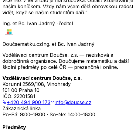
více než 7 let a toto je má srdcovka. Oblast vzdělávání je
naším koníčkem. Vždy nám všem dělá obrovskou radost
vidět, když se našim studentům daří.“
Ing. et Bc. Ivan Jadrný · ředitel
Doučsematiku.cz
Ing. et Bc. Ivan Jadrný
Vzdělávací centrum Doučse, z.s. — nezisková a
dobročinná organizace. Doučujeme matematiku a další
školní předměty po celé ČR — prezenčně i online.
Vzdělávací centrum Doučse, z.s.
Korunní 2569/108, Vinohrady
101 00 Praha 10
IČO:
22201581
+420 494 900 173
info@doucse.cz
Zákaznická linka
Po–Pá: 9:00–19:00 · So–Ne: 14:00–18:00
Předměty