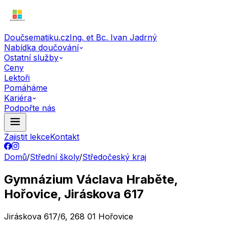
Doučsematiku.cz
Ing. et Bc. Ivan Jadrný
Nabídka doučování
Ostatní služby
Ceny
Lektoři
Pomáháme
Kariéra
Podpořte nás
Zajistit lekce
Kontakt
Domů
/
Střední školy
/
Středočeský kraj
Gymnázium Václava Hraběte,
Hořovice, Jiráskova 617
Jiráskova 617/6, 268 01 Hořovice