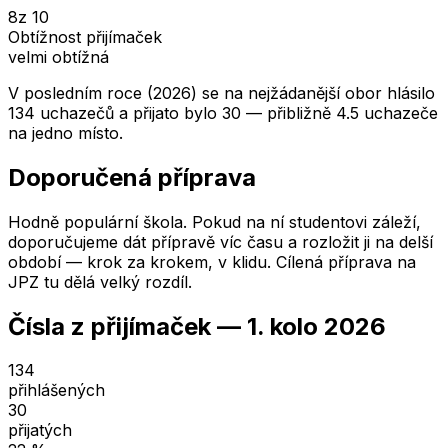
8
z 10
Obtížnost přijímaček
velmi obtížná
V posledním roce (2026) se na nejžádanější obor hlásilo
134 uchazečů a přijato bylo 30 — přibližně 4.5 uchazeče
na jedno místo.
Doporučená příprava
Hodně populární škola. Pokud na ní studentovi záleží,
doporučujeme dát přípravě víc času a rozložit ji na delší
období — krok za krokem, v klidu. Cílená příprava na
JPZ tu dělá velký rozdíl.
Čísla z přijímaček —
1. kolo
2026
134
přihlášených
30
přijatých