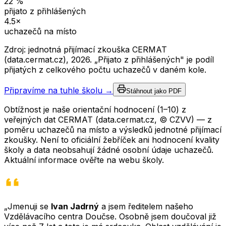
22
%
přijato z přihlášených
4.5
×
uchazečů na místo
Zdroj: jednotná přijímací zkouška CERMAT
(data.cermat.cz),
2026
. „Přijato z přihlášených" je podíl
přijatých z celkového počtu uchazečů v daném kole.
Připravíme na tuhle školu →
Stáhnout jako PDF
Obtížnost je naše orientační hodnocení (1–10) z
veřejných dat CERMAT (data.cermat.cz, © CZVV) — z
poměru uchazečů na místo a výsledků jednotné přijímací
zkoušky. Není to oficiální žebříček ani hodnocení kvality
školy a data neobsahují žádné osobní údaje uchazečů.
Aktuální informace ověřte na webu školy.
„Jmenuji se
Ivan Jadrný
a jsem ředitelem našeho
Vzdělávacího centra Doučse. Osobně jsem doučoval již