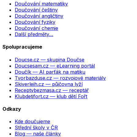
Doučování matematiky
Doučování češtiny
Doučování angličtiny
Doučování fyziky
Doučování chemie
Další předměty…
Spolupracujeme
Doucse.cz
— skupina Doučse
Doucsesam.cz
— eLearning portál
Doučík
— AI parťák na matiku
Tvorbazduse.cz
— rozvojové materiály
Skiverleih.cz
— půjčovna lyží
Receptybezmasa.cz
— receptář
Klubdetifort.cz
— klub dětí Fořt
Odkazy
Kde doučujeme
Střední školy v ČR
Blog — naše články