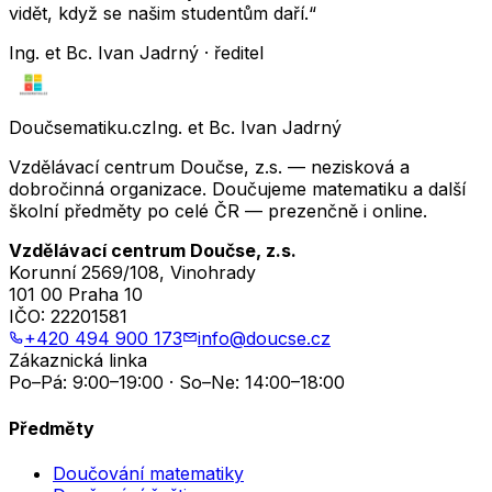
vidět, když se našim studentům daří.“
Ing. et Bc. Ivan Jadrný · ředitel
Doučsematiku.cz
Ing. et Bc. Ivan Jadrný
Vzdělávací centrum Doučse, z.s. — nezisková a
dobročinná organizace. Doučujeme matematiku a další
školní předměty po celé ČR — prezenčně i online.
Vzdělávací centrum Doučse, z.s.
Korunní 2569/108, Vinohrady
101 00 Praha 10
IČO:
22201581
+420 494 900 173
info@doucse.cz
Zákaznická linka
Po–Pá: 9:00–19:00 · So–Ne: 14:00–18:00
Předměty
Doučování matematiky