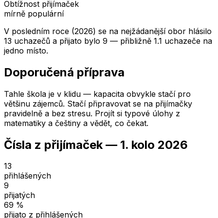
Obtížnost přijímaček
mírně populární
V posledním roce (2026) se na nejžádanější obor hlásilo
13 uchazečů a přijato bylo 9 — přibližně 1.1 uchazeče na
jedno místo.
Doporučená příprava
Tahle škola je v klidu — kapacita obvykle stačí pro
většinu zájemců. Stačí připravovat se na přijímačky
pravidelně a bez stresu. Projít si typové úlohy z
matematiky a češtiny a vědět, co čekat.
Čísla z přijímaček —
1. kolo
2026
13
přihlášených
9
přijatých
69
%
přijato z přihlášených