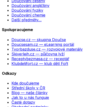
Doučování češtiny
Doučování angličtiny
Doučování fyziky
Doučování chemie
Další předměty…
Spolupracujeme
Doucse.cz
— skupina Doučse
Doucsesam.cz
— eLearning portál
Tvorbazduse.cz
— rozvojové materiály
Skiverleih.cz
— půjčovna lyží
Receptybezmasa.cz
— receptář
Klubdetifort.cz
— klub dětí Fořt
Odkazy
Kde doučujeme
Střední školy v ČR
Blog — naše články
Jak to u nás funguje
Časté dotazy