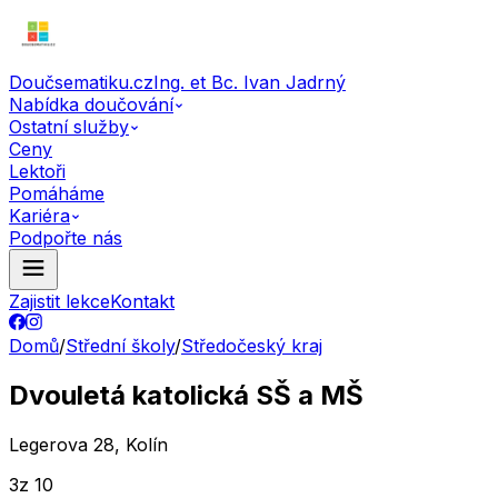
Doučsematiku.cz
Ing. et Bc. Ivan Jadrný
Nabídka doučování
Ostatní služby
Ceny
Lektoři
Pomáháme
Kariéra
Podpořte nás
Zajistit lekce
Kontakt
Domů
/
Střední školy
/
Středočeský kraj
Dvouletá katolická SŠ a MŠ
Legerova 28, Kolín
3
z 10