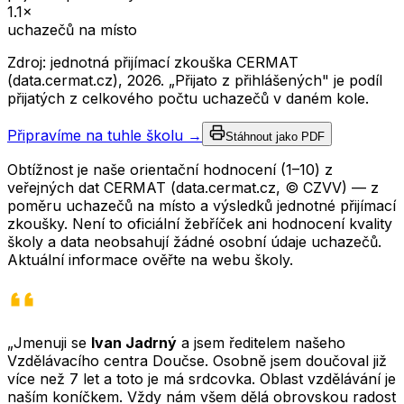
1.1
×
uchazečů na místo
Zdroj: jednotná přijímací zkouška CERMAT
(data.cermat.cz),
2026
. „Přijato z přihlášených" je podíl
přijatých z celkového počtu uchazečů v daném kole.
Připravíme na tuhle školu →
Stáhnout jako PDF
Obtížnost je naše orientační hodnocení (1–10) z
veřejných dat CERMAT (data.cermat.cz, © CZVV) — z
poměru uchazečů na místo a výsledků jednotné přijímací
zkoušky. Není to oficiální žebříček ani hodnocení kvality
školy a data neobsahují žádné osobní údaje uchazečů.
Aktuální informace ověřte na webu školy.
„Jmenuji se
Ivan Jadrný
a jsem ředitelem našeho
Vzdělávacího centra Doučse. Osobně jsem doučoval již
více než 7 let a toto je má srdcovka. Oblast vzdělávání je
naším koníčkem. Vždy nám všem dělá obrovskou radost