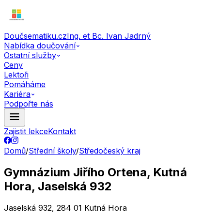
Doučsematiku.cz
Ing. et Bc. Ivan Jadrný
Nabídka doučování
Ostatní služby
Ceny
Lektoři
Pomáháme
Kariéra
Podpořte nás
Zajistit lekce
Kontakt
Domů
/
Střední školy
/
Středočeský kraj
Gymnázium Jiřího Ortena, Kutná
Hora, Jaselská 932
Jaselská 932, 284 01 Kutná Hora