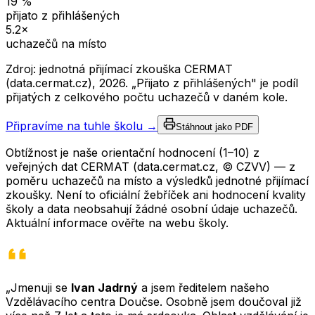
19
%
přijato z přihlášených
5.2
×
uchazečů na místo
Zdroj: jednotná přijímací zkouška CERMAT
(data.cermat.cz),
2026
. „Přijato z přihlášených" je podíl
přijatých z celkového počtu uchazečů v daném kole.
Připravíme na tuhle školu →
Stáhnout jako PDF
Obtížnost je naše orientační hodnocení (1–10) z
veřejných dat CERMAT (data.cermat.cz, © CZVV) — z
poměru uchazečů na místo a výsledků jednotné přijímací
zkoušky. Není to oficiální žebříček ani hodnocení kvality
školy a data neobsahují žádné osobní údaje uchazečů.
Aktuální informace ověřte na webu školy.
„Jmenuji se
Ivan Jadrný
a jsem ředitelem našeho
Vzdělávacího centra Doučse. Osobně jsem doučoval již