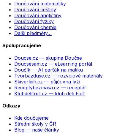
Doučování matematiky
Doučování češtiny
Doučování angličtiny
Doučování fyziky
Doučování chemie
Další předměty…
Spolupracujeme
Doucse.cz
— skupina Doučse
Doucsesam.cz
— eLearning portál
Doučík
— AI parťák na matiku
Tvorbazduse.cz
— rozvojové materiály
Skiverleih.cz
— půjčovna lyží
Receptybezmasa.cz
— receptář
Klubdetifort.cz
— klub dětí Fořt
Odkazy
Kde doučujeme
Střední školy v ČR
Blog — naše články