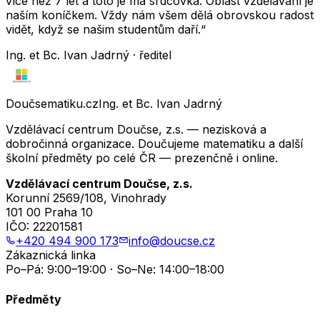
více než 7 let a toto je má srdcovka. Oblast vzdělávání je
naším koníčkem. Vždy nám všem dělá obrovskou radost
vidět, když se našim studentům daří.“
Ing. et Bc. Ivan Jadrný · ředitel
Doučsematiku.cz
Ing. et Bc. Ivan Jadrný
Vzdělávací centrum Doučse, z.s. — nezisková a
dobročinná organizace. Doučujeme matematiku a další
školní předměty po celé ČR — prezenčně i online.
Vzdělávací centrum Doučse, z.s.
Korunní 2569/108, Vinohrady
101 00 Praha 10
IČO:
22201581
+420 494 900 173
info@doucse.cz
Zákaznická linka
Po–Pá: 9:00–19:00 · So–Ne: 14:00–18:00
Předměty