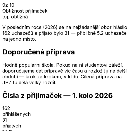
9
z 10
Obtížnost přijímaček
top obtížná
V posledním roce (2026) se na nejžádanější obor hlásilo
162 uchazečů a přijato bylo 31 — přibližně 5.2 uchazeče
na jedno místo.
Doporučená příprava
Hodně populární škola. Pokud na ní studentovi záleží,
doporučujeme dát přípravě víc času a rozložit ji na delší
období — krok za krokem, v klidu. Cílená příprava na
JPZ tu dělá velký rozdíl.
Čísla z přijímaček —
1. kolo
2026
162
přihlášených
31
přijatých