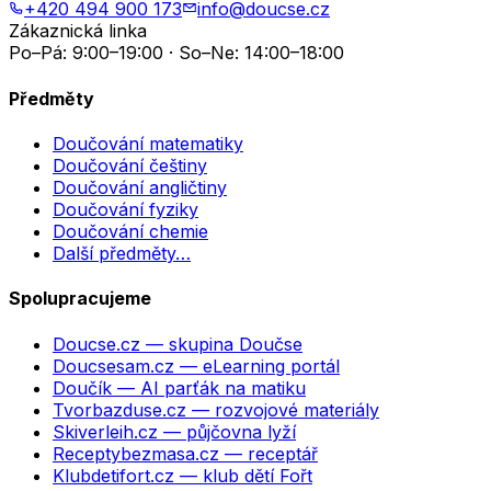
+420 494 900 173
info@doucse.cz
Zákaznická linka
Po–Pá: 9:00–19:00 · So–Ne: 14:00–18:00
Předměty
Doučování matematiky
Doučování češtiny
Doučování angličtiny
Doučování fyziky
Doučování chemie
Další předměty…
Spolupracujeme
Doucse.cz
— skupina Doučse
Doucsesam.cz
— eLearning portál
Doučík
— AI parťák na matiku
Tvorbazduse.cz
— rozvojové materiály
Skiverleih.cz
— půjčovna lyží
Receptybezmasa.cz
— receptář
Klubdetifort.cz
— klub dětí Fořt