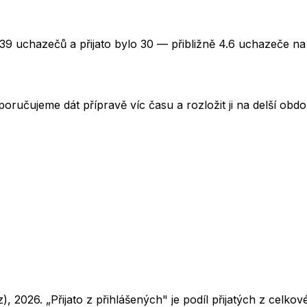
139 uchazečů a přijato bylo 30 — přibližně 4.6 uchazeče na
oručujeme dát přípravě víc času a rozložit ji na delší obd
z),
2026
. „Přijato z přihlášených" je podíl přijatých z cel