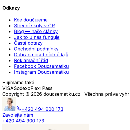
Odkazy
Kde doučujeme
Střední školy v ČR
Blog — naše články
Jak to u nás funguje
Časté dotazy
Obchodní podmínky
Ochrana osobních údajů
Reklamační řád
Facebook Doucsematiku
Instagram Doucsematiku
Přijímáme také
VISA
Sodexo
Flexi Pass
Copyright ©
2026
doucsematiku.cz · Všechna práva vyh
+420 494 900 173
Zavolejte nám
+420 494 900 173