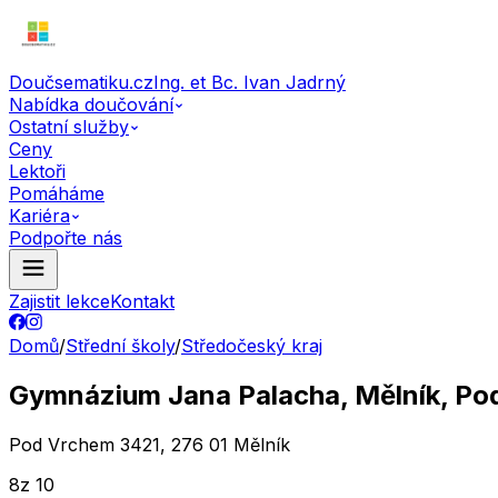
Doučsematiku.cz
Ing. et Bc. Ivan Jadrný
Nabídka doučování
Ostatní služby
Ceny
Lektoři
Pomáháme
Kariéra
Podpořte nás
Zajistit lekce
Kontakt
Domů
/
Střední školy
/
Středočeský kraj
Gymnázium Jana Palacha, Mělník, Po
Pod Vrchem 3421, 276 01 Mělník
8
z 10