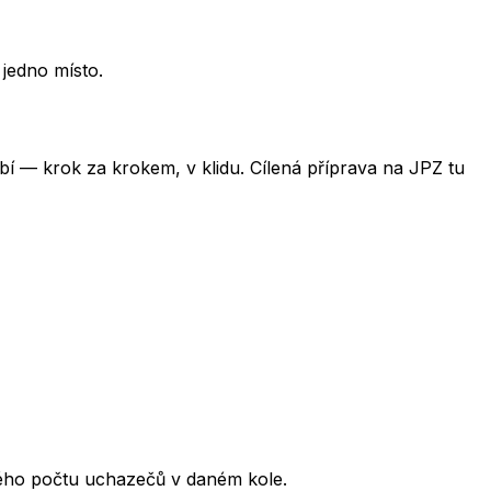
 jedno místo.
obí — krok za krokem, v klidu. Cílená příprava na JPZ tu
kového počtu uchazečů v daném kole.