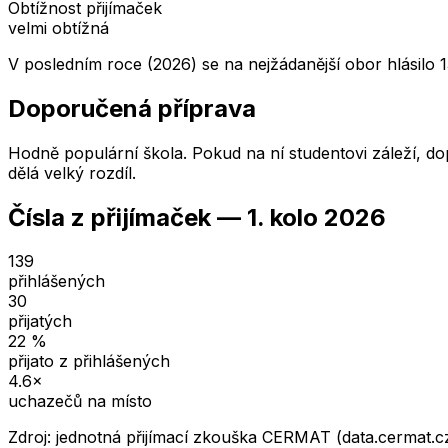
Obtížnost přijímaček
velmi obtížná
V posledním roce (2026) se na nejžádanější obor hlásilo 
Doporučená příprava
Hodně populární škola. Pokud na ní studentovi záleží, dop
dělá velký rozdíl.
Čísla z přijímaček —
1. kolo
2026
139
přihlášených
30
přijatých
22
%
přijato z přihlášených
4.6
×
uchazečů na místo
Zdroj: jednotná přijímací zkouška CERMAT (data.cermat.c