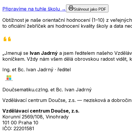
Připravíme na tuhle školu →
Stáhnout jako PDF
Obtížnost je naše orientační hodnocení (1–10) z veřejný
to oficiální žebříček ani hodnocení kvality školy a data 
„Jmenuji se
Ivan Jadrný
a jsem ředitelem našeho Vzděláva
koníčkem. Vždy nám všem dělá obrovskou radost vidět, k
Ing. et Bc. Ivan Jadrný · ředitel
Doučsematiku.cz
Ing. et Bc. Ivan Jadrný
Vzdělávací centrum Doučse, z.s. — nezisková a dobročin
Vzdělávací centrum Doučse, z.s.
Korunní 2569/108, Vinohrady
101 00 Praha 10
IČO:
22201581