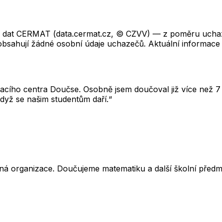
ch dat CERMAT (data.cermat.cz, © CZVV) — z poměru uchaze
neobsahují žádné osobní údaje uchazečů. Aktuální informace
cího centra Doučse. Osobně jsem doučoval již více než 7 l
dyž se našim studentům daří.“
ná organizace. Doučujeme matematiku a další školní předm