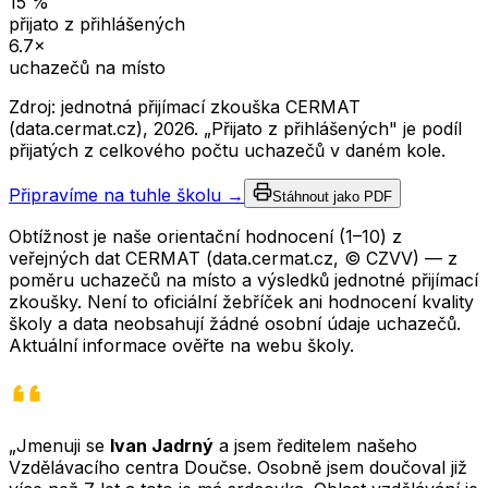
15
%
přijato z přihlášených
6.7
×
uchazečů na místo
Zdroj: jednotná přijímací zkouška CERMAT
(data.cermat.cz),
2026
. „Přijato z přihlášených" je podíl
přijatých z celkového počtu uchazečů v daném kole.
Připravíme na tuhle školu →
Stáhnout jako PDF
Obtížnost je naše orientační hodnocení (1–10) z
veřejných dat CERMAT (data.cermat.cz, © CZVV) — z
poměru uchazečů na místo a výsledků jednotné přijímací
zkoušky. Není to oficiální žebříček ani hodnocení kvality
školy a data neobsahují žádné osobní údaje uchazečů.
Aktuální informace ověřte na webu školy.
„Jmenuji se
Ivan Jadrný
a jsem ředitelem našeho
Vzdělávacího centra Doučse. Osobně jsem doučoval již