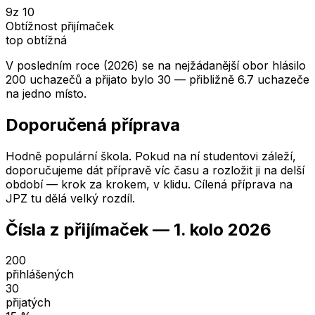
9
z 10
Obtížnost přijímaček
top obtížná
V posledním roce (2026) se na nejžádanější obor hlásilo
200 uchazečů a přijato bylo 30 — přibližně 6.7 uchazeče
na jedno místo.
Doporučená příprava
Hodně populární škola. Pokud na ní studentovi záleží,
doporučujeme dát přípravě víc času a rozložit ji na delší
období — krok za krokem, v klidu. Cílená příprava na
JPZ tu dělá velký rozdíl.
Čísla z přijímaček —
1. kolo
2026
200
přihlášených
30
přijatých