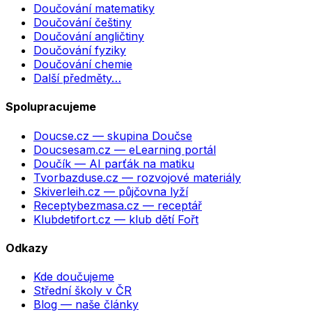
Doučování matematiky
Doučování češtiny
Doučování angličtiny
Doučování fyziky
Doučování chemie
Další předměty…
Spolupracujeme
Doucse.cz
— skupina Doučse
Doucsesam.cz
— eLearning portál
Doučík
— AI parťák na matiku
Tvorbazduse.cz
— rozvojové materiály
Skiverleih.cz
— půjčovna lyží
Receptybezmasa.cz
— receptář
Klubdetifort.cz
— klub dětí Fořt
Odkazy
Kde doučujeme
Střední školy v ČR
Blog — naše články