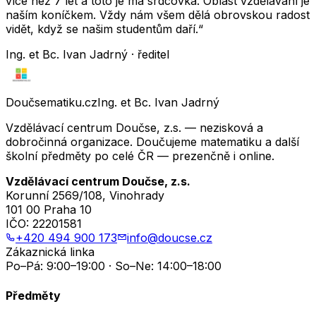
více než 7 let a toto je má srdcovka. Oblast vzdělávání je
naším koníčkem. Vždy nám všem dělá obrovskou radost
vidět, když se našim studentům daří.“
Ing. et Bc. Ivan Jadrný · ředitel
Doučsematiku.cz
Ing. et Bc. Ivan Jadrný
Vzdělávací centrum Doučse, z.s. — nezisková a
dobročinná organizace. Doučujeme matematiku a další
školní předměty po celé ČR — prezenčně i online.
Vzdělávací centrum Doučse, z.s.
Korunní 2569/108, Vinohrady
101 00 Praha 10
IČO:
22201581
+420 494 900 173
info@doucse.cz
Zákaznická linka
Po–Pá: 9:00–19:00 · So–Ne: 14:00–18:00
Předměty