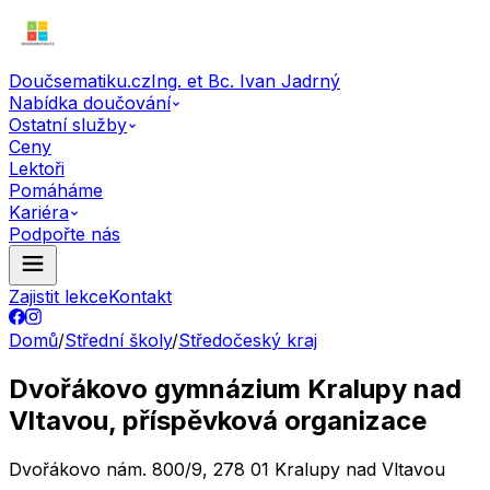
Doučsematiku.cz
Ing. et Bc. Ivan Jadrný
Nabídka doučování
Ostatní služby
Ceny
Lektoři
Pomáháme
Kariéra
Podpořte nás
Zajistit lekce
Kontakt
Domů
/
Střední školy
/
Středočeský kraj
Dvořákovo gymnázium Kralupy nad
Vltavou, příspěvková organizace
Dvořákovo nám. 800/9, 278 01 Kralupy nad Vltavou