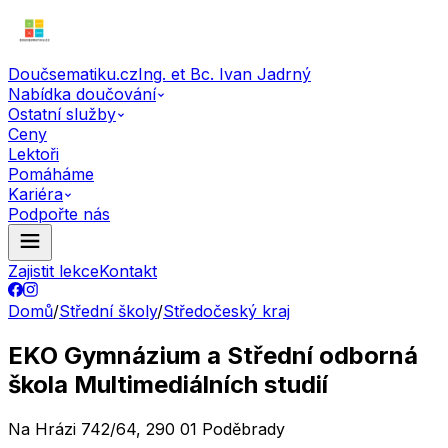
Doučsematiku.cz
Ing. et Bc. Ivan Jadrný
Nabídka doučování
Ostatní služby
Ceny
Lektoři
Pomáháme
Kariéra
Podpořte nás
Zajistit lekce
Kontakt
Domů
/
Střední školy
/
Středočeský kraj
EKO Gymnázium a Střední odborná
škola Multimediálních studií
Na Hrázi 742/64, 290 01 Poděbrady