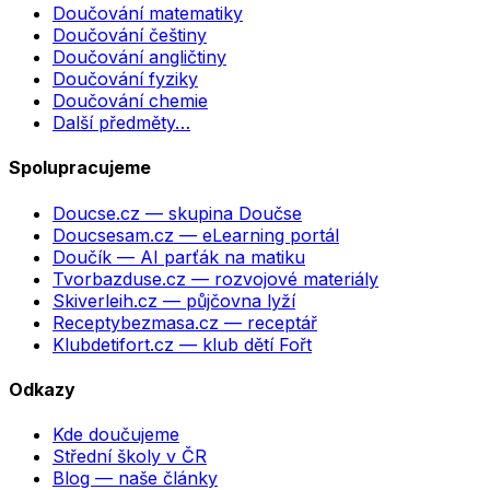
Doučování matematiky
Doučování češtiny
Doučování angličtiny
Doučování fyziky
Doučování chemie
Další předměty…
Spolupracujeme
Doucse.cz
— skupina Doučse
Doucsesam.cz
— eLearning portál
Doučík
— AI parťák na matiku
Tvorbazduse.cz
— rozvojové materiály
Skiverleih.cz
— půjčovna lyží
Receptybezmasa.cz
— receptář
Klubdetifort.cz
— klub dětí Fořt
Odkazy
Kde doučujeme
Střední školy v ČR
Blog — naše články