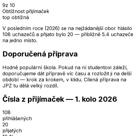
9
z 10
Obtížnost přijímaček
top obtížná
V posledním roce (2026) se na nejžádanější obor hlásilo
108 uchazečů a přijato bylo 20 — přibližně 5.4 uchazeče
na jedno místo.
Doporučená příprava
Hodně populární škola. Pokud na ní studentovi záleží,
doporučujeme dát přípravě víc času a rozložit ji na delší
období — krok za krokem, v klidu. Cílená příprava na
JPZ tu dělá velký rozdíl.
Čísla z přijímaček —
1. kolo
2026
108
přihlášených
20
přijatých