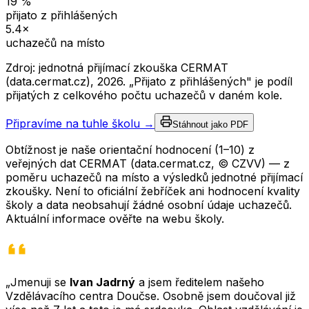
19
%
přijato z přihlášených
5.4
×
uchazečů na místo
Zdroj: jednotná přijímací zkouška CERMAT
(data.cermat.cz),
2026
. „Přijato z přihlášených" je podíl
přijatých z celkového počtu uchazečů v daném kole.
Připravíme na tuhle školu →
Stáhnout jako PDF
Obtížnost je naše orientační hodnocení (1–10) z
veřejných dat CERMAT (data.cermat.cz, © CZVV) — z
poměru uchazečů na místo a výsledků jednotné přijímací
zkoušky. Není to oficiální žebříček ani hodnocení kvality
školy a data neobsahují žádné osobní údaje uchazečů.
Aktuální informace ověřte na webu školy.
„Jmenuji se
Ivan Jadrný
a jsem ředitelem našeho
Vzdělávacího centra Doučse. Osobně jsem doučoval již