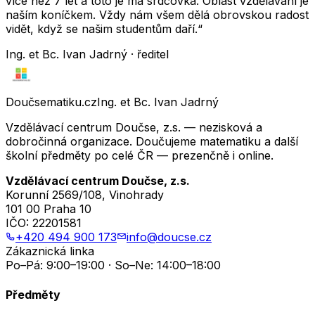
více než 7 let a toto je má srdcovka. Oblast vzdělávání je
naším koníčkem. Vždy nám všem dělá obrovskou radost
vidět, když se našim studentům daří.“
Ing. et Bc. Ivan Jadrný · ředitel
Doučsematiku.cz
Ing. et Bc. Ivan Jadrný
Vzdělávací centrum Doučse, z.s. — nezisková a
dobročinná organizace. Doučujeme matematiku a další
školní předměty po celé ČR — prezenčně i online.
Vzdělávací centrum Doučse, z.s.
Korunní 2569/108, Vinohrady
101 00 Praha 10
IČO:
22201581
+420 494 900 173
info@doucse.cz
Zákaznická linka
Po–Pá: 9:00–19:00 · So–Ne: 14:00–18:00
Předměty