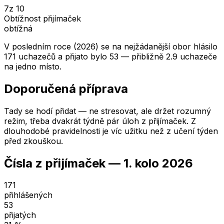
7
z 10
Obtížnost přijímaček
obtížná
V posledním roce (2026) se na nejžádanější obor hlásilo
171 uchazečů a přijato bylo 53 — přibližně 2.9 uchazeče
na jedno místo.
Doporučená příprava
Tady se hodí přidat — ne stresovat, ale držet rozumný
režim, třeba dvakrát týdně pár úloh z přijímaček. Z
dlouhodobé pravidelnosti je víc užitku než z učení týden
před zkouškou.
Čísla z přijímaček —
1. kolo
2026
171
přihlášených
53
přijatých