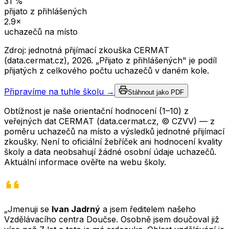
31
%
přijato z přihlášených
2.9
×
uchazečů na místo
Zdroj: jednotná přijímací zkouška CERMAT
(data.cermat.cz),
2026
. „Přijato z přihlášených" je podíl
přijatých z celkového počtu uchazečů v daném kole.
Připravíme na tuhle školu →
Stáhnout jako PDF
Obtížnost je naše orientační hodnocení (1–10) z
veřejných dat CERMAT (data.cermat.cz, © CZVV) — z
poměru uchazečů na místo a výsledků jednotné přijímací
zkoušky. Není to oficiální žebříček ani hodnocení kvality
školy a data neobsahují žádné osobní údaje uchazečů.
Aktuální informace ověřte na webu školy.
„Jmenuji se
Ivan Jadrný
a jsem ředitelem našeho
Vzdělávacího centra Doučse. Osobně jsem doučoval již