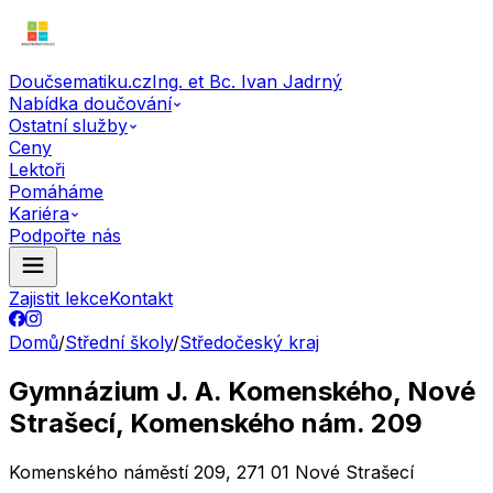
Doučsematiku.cz
Ing. et Bc. Ivan Jadrný
Nabídka doučování
Ostatní služby
Ceny
Lektoři
Pomáháme
Kariéra
Podpořte nás
Zajistit lekce
Kontakt
Domů
/
Střední školy
/
Středočeský kraj
Gymnázium J. A. Komenského, Nové
Strašecí, Komenského nám. 209
Komenského náměstí 209, 271 01 Nové Strašecí