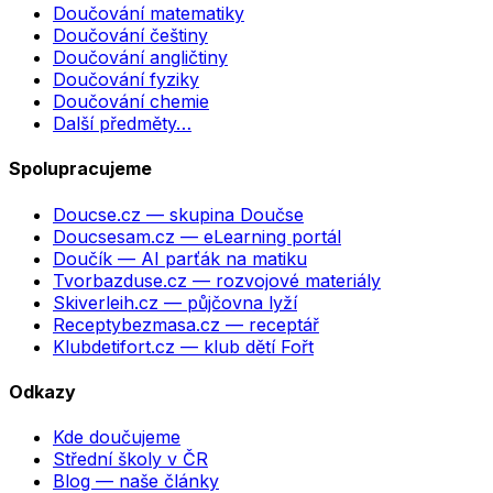
Doučování matematiky
Doučování češtiny
Doučování angličtiny
Doučování fyziky
Doučování chemie
Další předměty…
Spolupracujeme
Doucse.cz
— skupina Doučse
Doucsesam.cz
— eLearning portál
Doučík
— AI parťák na matiku
Tvorbazduse.cz
— rozvojové materiály
Skiverleih.cz
— půjčovna lyží
Receptybezmasa.cz
— receptář
Klubdetifort.cz
— klub dětí Fořt
Odkazy
Kde doučujeme
Střední školy v ČR
Blog — naše články