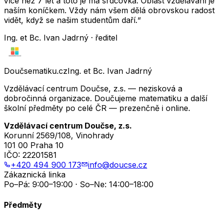
více než 7 let a toto je má srdcovka. Oblast vzdělávání je
naším koníčkem. Vždy nám všem dělá obrovskou radost
vidět, když se našim studentům daří.“
Ing. et Bc. Ivan Jadrný · ředitel
Doučsematiku.cz
Ing. et Bc. Ivan Jadrný
Vzdělávací centrum Doučse, z.s. — nezisková a
dobročinná organizace. Doučujeme matematiku a další
školní předměty po celé ČR — prezenčně i online.
Vzdělávací centrum Doučse, z.s.
Korunní 2569/108, Vinohrady
101 00 Praha 10
IČO:
22201581
+420 494 900 173
info@doucse.cz
Zákaznická linka
Po–Pá: 9:00–19:00 · So–Ne: 14:00–18:00
Předměty