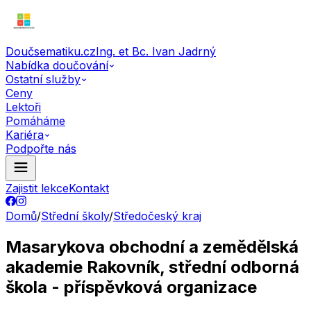
Doučsematiku.cz
Ing. et Bc. Ivan Jadrný
Nabídka doučování
Ostatní služby
Ceny
Lektoři
Pomáháme
Kariéra
Podpořte nás
Zajistit lekce
Kontakt
Domů
/
Střední školy
/
Středočeský kraj
Masarykova obchodní a zemědělská
akademie Rakovník, střední odborná
škola - příspěvková organizace