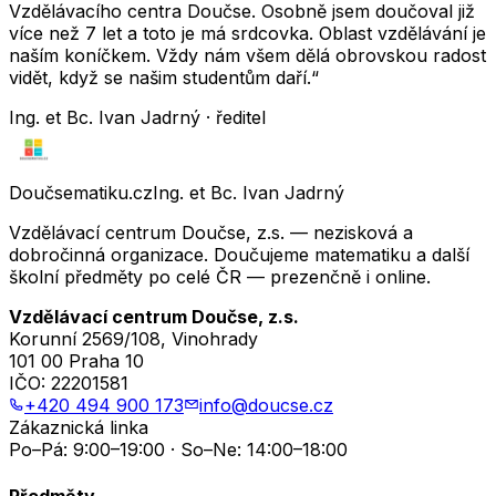
Vzdělávacího centra Doučse. Osobně jsem doučoval již
více než 7 let a toto je má srdcovka. Oblast vzdělávání je
naším koníčkem. Vždy nám všem dělá obrovskou radost
vidět, když se našim studentům daří.“
Ing. et Bc. Ivan Jadrný · ředitel
Doučsematiku.cz
Ing. et Bc. Ivan Jadrný
Vzdělávací centrum Doučse, z.s. — nezisková a
dobročinná organizace. Doučujeme matematiku a další
školní předměty po celé ČR — prezenčně i online.
Vzdělávací centrum Doučse, z.s.
Korunní 2569/108, Vinohrady
101 00 Praha 10
IČO:
22201581
+420 494 900 173
info@doucse.cz
Zákaznická linka
Po–Pá: 9:00–19:00 · So–Ne: 14:00–18:00
Předměty