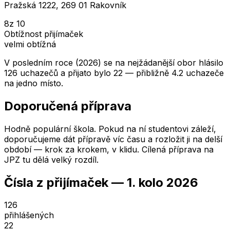
Pražská 1222, 269 01 Rakovník
8
z 10
Obtížnost přijímaček
velmi obtížná
V posledním roce (2026) se na nejžádanější obor hlásilo
126 uchazečů a přijato bylo 22 — přibližně 4.2 uchazeče
na jedno místo.
Doporučená příprava
Hodně populární škola. Pokud na ní studentovi záleží,
doporučujeme dát přípravě víc času a rozložit ji na delší
období — krok za krokem, v klidu. Cílená příprava na
JPZ tu dělá velký rozdíl.
Čísla z přijímaček —
1. kolo
2026
126
přihlášených
22