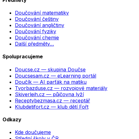
Doučování matematiky
Doučování češtiny
Doučování angličtiny
Doučování fyziky
Doučování chemie
Další předměty…
Spolupracujeme
Doucse.cz
— skupina Doučse
Doucsesam.cz
— eLearning portál
Doučík
— AI parťák na matiku
Tvorbazduse.cz
— rozvojové materiály
Skiverleih.cz
— půjčovna lyží
Receptybezmasa.cz
— receptář
Klubdetifort.cz
— klub dětí Fořt
Odkazy
Kde doučujeme
Střední školy v ČR