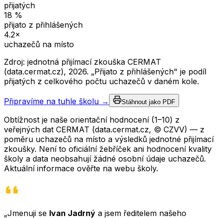
přijatých
18
%
přijato z přihlášených
4.2
×
uchazečů na místo
Zdroj: jednotná přijímací zkouška CERMAT
(data.cermat.cz),
2026
. „Přijato z přihlášených" je podíl
přijatých z celkového počtu uchazečů v daném kole.
Připravíme na tuhle školu →
Stáhnout jako PDF
Obtížnost je naše orientační hodnocení (1–10) z
veřejných dat CERMAT (data.cermat.cz, © CZVV) — z
poměru uchazečů na místo a výsledků jednotné přijímací
zkoušky. Není to oficiální žebříček ani hodnocení kvality
školy a data neobsahují žádné osobní údaje uchazečů.
Aktuální informace ověřte na webu školy.
„Jmenuji se
Ivan Jadrný
a jsem ředitelem našeho