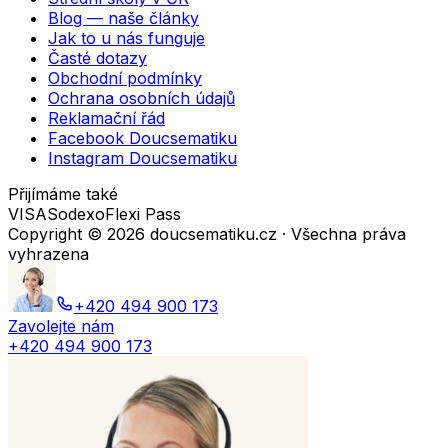
Blog — naše články
Jak to u nás funguje
Časté dotazy
Obchodní podmínky
Ochrana osobních údajů
Reklamační řád
Facebook Doucsematiku
Instagram Doucsematiku
Přijímáme také
VISA
Sodexo
Flexi Pass
Copyright ©
2026
doucsematiku.cz · Všechna práva
vyhrazena
+420 494 900 173
Zavolejte nám
+420 494 900 173