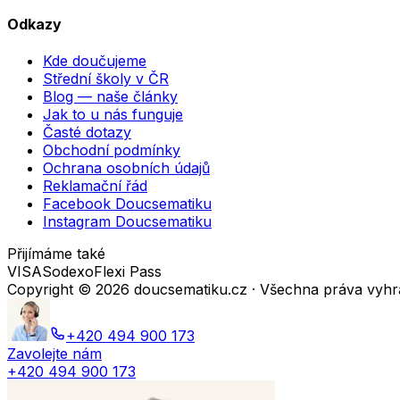
Odkazy
Kde doučujeme
Střední školy v ČR
Blog — naše články
Jak to u nás funguje
Časté dotazy
Obchodní podmínky
Ochrana osobních údajů
Reklamační řád
Facebook Doucsematiku
Instagram Doucsematiku
Přijímáme také
VISA
Sodexo
Flexi Pass
Copyright ©
2026
doucsematiku.cz · Všechna práva vyh
+420 494 900 173
Zavolejte nám
+420 494 900 173