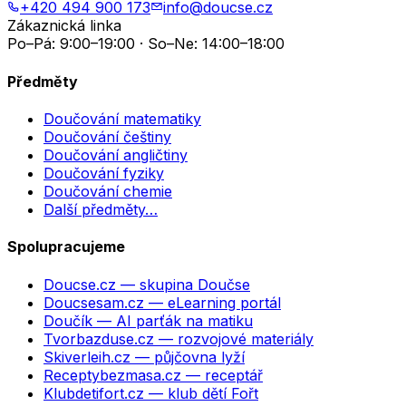
+420 494 900 173
info@doucse.cz
Zákaznická linka
Po–Pá: 9:00–19:00 · So–Ne: 14:00–18:00
Předměty
Doučování matematiky
Doučování češtiny
Doučování angličtiny
Doučování fyziky
Doučování chemie
Další předměty…
Spolupracujeme
Doucse.cz
— skupina Doučse
Doucsesam.cz
— eLearning portál
Doučík
— AI parťák na matiku
Tvorbazduse.cz
— rozvojové materiály
Skiverleih.cz
— půjčovna lyží
Receptybezmasa.cz
— receptář
Klubdetifort.cz
— klub dětí Fořt