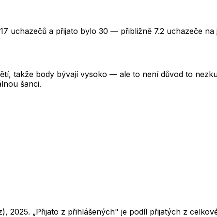
17 uchazečů a přijato bylo 30 — přibližně 7.2 uchazeče na 
tí, takže body bývají vysoko — ale to není důvod to nezkusi
lnou šanci.
z),
2025
. „Přijato z přihlášených" je podíl přijatých z cel