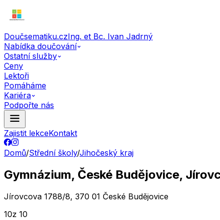
Doučsematiku.cz
Ing. et Bc. Ivan Jadrný
Nabídka doučování
Ostatní služby
Ceny
Lektoři
Pomáháme
Kariéra
Podpořte nás
Zajistit lekce
Kontakt
Domů
/
Střední školy
/
Jihočeský kraj
Gymnázium, České Budějovice, Jírov
Jírovcova 1788/8, 370 01 České Budějovice
10
z 10