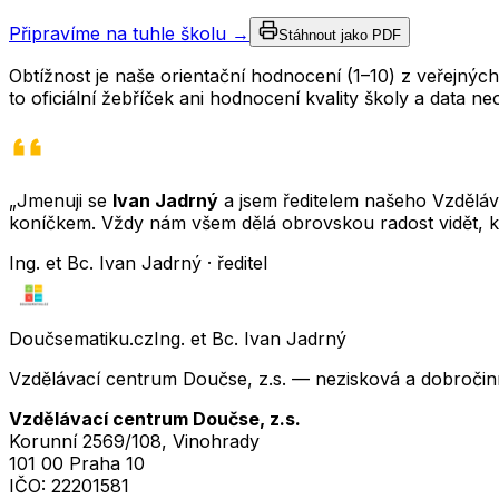
Připravíme na tuhle školu →
Stáhnout jako PDF
Obtížnost je naše orientační hodnocení (1–10) z veřejný
to oficiální žebříček ani hodnocení kvality školy a data 
„Jmenuji se
Ivan Jadrný
a jsem ředitelem našeho Vzděláva
koníčkem. Vždy nám všem dělá obrovskou radost vidět, k
Ing. et Bc. Ivan Jadrný · ředitel
Doučsematiku.cz
Ing. et Bc. Ivan Jadrný
Vzdělávací centrum Doučse, z.s. — nezisková a dobročin
Vzdělávací centrum Doučse, z.s.
Korunní 2569/108, Vinohrady
101 00 Praha 10
IČO:
22201581