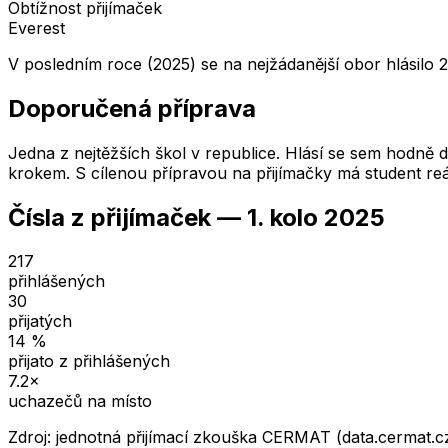
Obtížnost přijímaček
Everest
V posledním roce (2025) se na nejžádanější obor hlásilo 2
Doporučená příprava
Jedna z nejtěžších škol v republice. Hlásí se sem hodně dě
krokem. S cílenou přípravou na přijímačky má student reá
Čísla z přijímaček —
1. kolo
2025
217
přihlášených
30
přijatých
14
%
přijato z přihlášených
7.2
×
uchazečů na místo
Zdroj: jednotná přijímací zkouška CERMAT (data.cermat.c