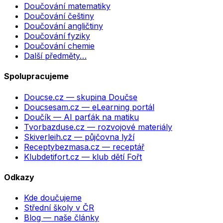
Doučování matematiky
Doučování češtiny
Doučování angličtiny
Doučování fyziky
Doučování chemie
Další předměty…
Spolupracujeme
Doucse.cz
— skupina Doučse
Doucsesam.cz
— eLearning portál
Doučík
— AI parťák na matiku
Tvorbazduse.cz
— rozvojové materiály
Skiverleih.cz
— půjčovna lyží
Receptybezmasa.cz
— receptář
Klubdetifort.cz
— klub dětí Fořt
Odkazy
Kde doučujeme
Střední školy v ČR
Blog — naše články