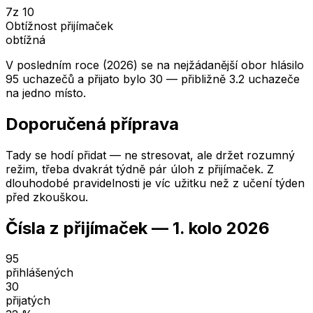
7
z 10
Obtížnost přijímaček
obtížná
V posledním roce (2026) se na nejžádanější obor hlásilo
95 uchazečů a přijato bylo 30 — přibližně 3.2 uchazeče
na jedno místo.
Doporučená příprava
Tady se hodí přidat — ne stresovat, ale držet rozumný
režim, třeba dvakrát týdně pár úloh z přijímaček. Z
dlouhodobé pravidelnosti je víc užitku než z učení týden
před zkouškou.
Čísla z přijímaček —
1. kolo
2026
95
přihlášených
30
přijatých