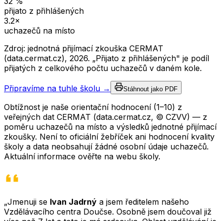
32
%
přijato z přihlášených
3.2
×
uchazečů na místo
Zdroj: jednotná přijímací zkouška CERMAT
(data.cermat.cz),
2026
. „Přijato z přihlášených" je podíl
přijatých z celkového počtu uchazečů v daném kole.
Připravíme na tuhle školu →
Stáhnout jako PDF
Obtížnost je naše orientační hodnocení (1–10) z
veřejných dat CERMAT (data.cermat.cz, © CZVV) — z
poměru uchazečů na místo a výsledků jednotné přijímací
zkoušky. Není to oficiální žebříček ani hodnocení kvality
školy a data neobsahují žádné osobní údaje uchazečů.
Aktuální informace ověřte na webu školy.
„Jmenuji se
Ivan Jadrný
a jsem ředitelem našeho
Vzdělávacího centra Doučse. Osobně jsem doučoval již