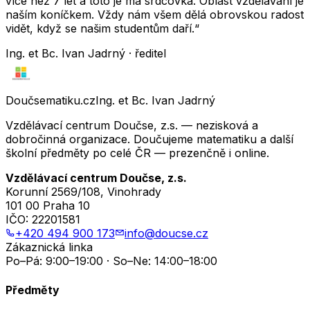
více než 7 let a toto je má srdcovka. Oblast vzdělávání je
naším koníčkem. Vždy nám všem dělá obrovskou radost
vidět, když se našim studentům daří.“
Ing. et Bc. Ivan Jadrný · ředitel
Doučsematiku.cz
Ing. et Bc. Ivan Jadrný
Vzdělávací centrum Doučse, z.s. — nezisková a
dobročinná organizace. Doučujeme matematiku a další
školní předměty po celé ČR — prezenčně i online.
Vzdělávací centrum Doučse, z.s.
Korunní 2569/108, Vinohrady
101 00 Praha 10
IČO:
22201581
+420 494 900 173
info@doucse.cz
Zákaznická linka
Po–Pá: 9:00–19:00 · So–Ne: 14:00–18:00
Předměty