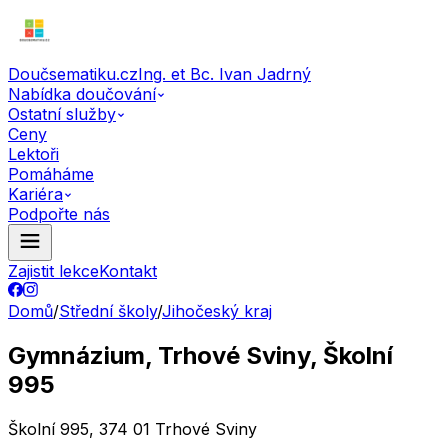
Doučsematiku.cz
Ing. et Bc. Ivan Jadrný
Nabídka doučování
Ostatní služby
Ceny
Lektoři
Pomáháme
Kariéra
Podpořte nás
Zajistit lekce
Kontakt
Domů
/
Střední školy
/
Jihočeský kraj
Gymnázium, Trhové Sviny, Školní
995
Školní 995, 374 01 Trhové Sviny