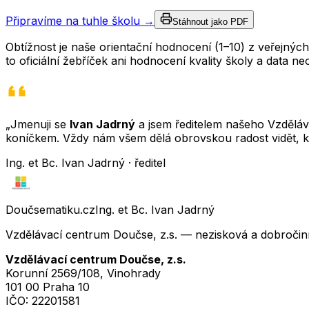
Připravíme na tuhle školu →
Stáhnout jako PDF
Obtížnost je naše orientační hodnocení (1–10) z veřejný
to oficiální žebříček ani hodnocení kvality školy a data 
„Jmenuji se
Ivan Jadrný
a jsem ředitelem našeho Vzděláva
koníčkem. Vždy nám všem dělá obrovskou radost vidět, k
Ing. et Bc. Ivan Jadrný · ředitel
Doučsematiku.cz
Ing. et Bc. Ivan Jadrný
Vzdělávací centrum Doučse, z.s. — nezisková a dobročin
Vzdělávací centrum Doučse, z.s.
Korunní 2569/108, Vinohrady
101 00 Praha 10
IČO:
22201581