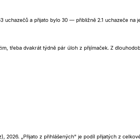
3 uchazečů a přijato bylo 30 — přibližně 2.1 uchazeče na j
im, třeba dvakrát týdně pár úloh z přijímaček. Z dlouhodobé
z),
2026
. „Přijato z přihlášených" je podíl přijatých z cel