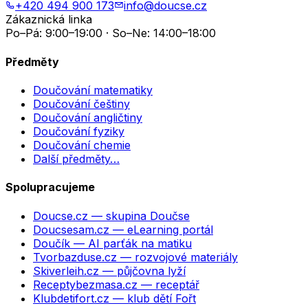
+420 494 900 173
info@doucse.cz
Zákaznická linka
Po–Pá: 9:00–19:00 · So–Ne: 14:00–18:00
Předměty
Doučování matematiky
Doučování češtiny
Doučování angličtiny
Doučování fyziky
Doučování chemie
Další předměty…
Spolupracujeme
Doucse.cz
— skupina Doučse
Doucsesam.cz
— eLearning portál
Doučík
— AI parťák na matiku
Tvorbazduse.cz
— rozvojové materiály
Skiverleih.cz
— půjčovna lyží
Receptybezmasa.cz
— receptář
Klubdetifort.cz
— klub dětí Fořt