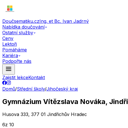
Doučsematiku.cz
Ing. et Bc. Ivan Jadrný
Nabídka doučování
Ostatní služby
Ceny
Lektoři
Pomáháme
Kariéra
Podpořte nás
Zajistit lekce
Kontakt
Domů
/
Střední školy
/
Jihočeský kraj
Gymnázium Vítězslava Nováka, Jindř
Husova 333, 377 01 Jindřichův Hradec
6
z 10