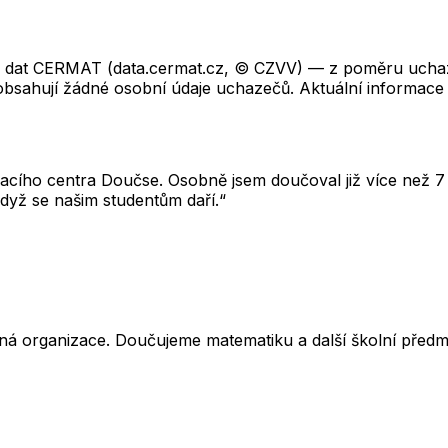
ch dat CERMAT (data.cermat.cz, © CZVV) — z poměru uchaze
neobsahují žádné osobní údaje uchazečů. Aktuální informace
cího centra Doučse. Osobně jsem doučoval již více než 7 l
dyž se našim studentům daří.“
ná organizace. Doučujeme matematiku a další školní předm