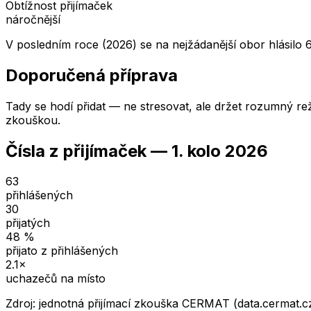
Obtížnost přijímaček
náročnější
V posledním roce (2026) se na nejžádanější obor hlásilo 6
Doporučená příprava
Tady se hodí přidat — ne stresovat, ale držet rozumný rež
zkouškou.
Čísla z přijímaček —
1. kolo
2026
63
přihlášených
30
přijatých
48
%
přijato z přihlášených
2.1
×
uchazečů na místo
Zdroj: jednotná přijímací zkouška CERMAT (data.cermat.c