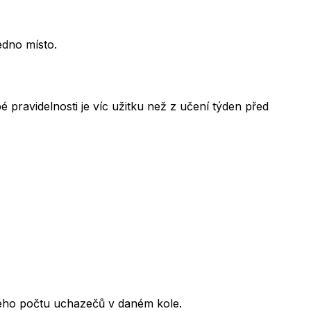
edno místo.
 pravidelnosti je víc užitku než z učení týden před
kového počtu uchazečů v daném kole.