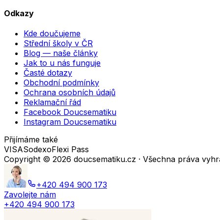
Odkazy
Kde doučujeme
Střední školy v ČR
Blog — naše články
Jak to u nás funguje
Časté dotazy
Obchodní podmínky
Ochrana osobních údajů
Reklamační řád
Facebook Doucsematiku
Instagram Doucsematiku
Přijímáme také
VISA
Sodexo
Flexi Pass
Copyright ©
2026
doucsematiku.cz · Všechna práva vyh
+420 494 900 173
Zavolejte nám
+420 494 900 173