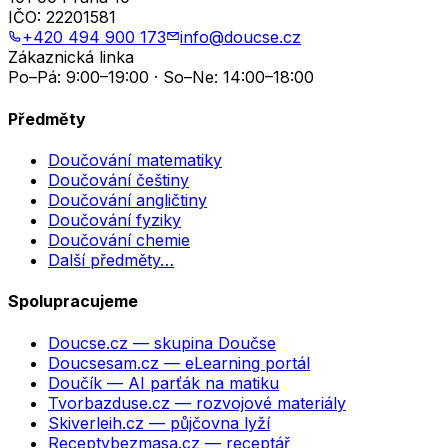
IČO:
22201581
+420 494 900 173
info@doucse.cz
Zákaznická linka
Po–Pá: 9:00–19:00 · So–Ne: 14:00–18:00
Předměty
Doučování matematiky
Doučování češtiny
Doučování angličtiny
Doučování fyziky
Doučování chemie
Další předměty…
Spolupracujeme
Doucse.cz
— skupina Doučse
Doucsesam.cz
— eLearning portál
Doučík
— AI parťák na matiku
Tvorbazduse.cz
— rozvojové materiály
Skiverleih.cz
— půjčovna lyží
Receptybezmasa.cz
— receptář