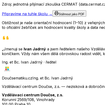
Zdroj: jednotná přijímací zkouška CERMAT (data.cermat.c
Připravíme na tuhle školu →
Stáhnout jako PDF
Obtížnost je naše orientační hodnocení (1–10) z veřejný
to oficiální žebříček ani hodnocení kvality školy a data 
„Jmenuji se
Ivan Jadrný
a jsem ředitelem našeho Vzděláva
koníčkem. Vždy nám všem dělá obrovskou radost vidět, k
Ing. et Bc. Ivan Jadrný · ředitel
Doučsematiku.cz
Ing. et Bc. Ivan Jadrný
Vzdělávací centrum Doučse, z.s. — nezisková a dobročin
Vzdělávací centrum Doučse, z.s.
Korunní 2569/108, Vinohrady
101 00 Praha 10