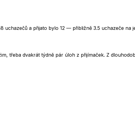
8 uchazečů a přijato bylo 12 — přibližně 3.5 uchazeče na j
im, třeba dvakrát týdně pár úloh z přijímaček. Z dlouhodobé