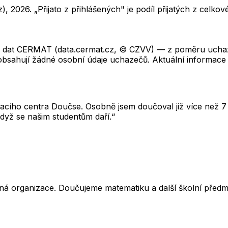
z),
2026
. „Přijato z přihlášených" je podíl přijatých z cel
ch dat CERMAT (data.cermat.cz, © CZVV) — z poměru uchaze
neobsahují žádné osobní údaje uchazečů. Aktuální informace
cího centra Doučse. Osobně jsem doučoval již více než 7 l
dyž se našim studentům daří.“
ná organizace. Doučujeme matematiku a další školní předm