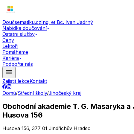
Doučsematiku.cz
Ing. et Bc. Ivan Jadrný
Nabídka doučování
Ostatní služby
Ceny
Lektoři
Pomáháme
Kariéra
Podpořte nás
Zajistit lekce
Kontakt
Domů
/
Střední školy
/
Jihočeský kraj
Obchodní akademie T. G. Masaryka a J
Husova 156
Husova 156, 377 01 Jindřichův Hradec