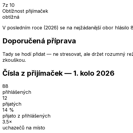
7
z 10
Obtížnost přijímaček
obtížná
V posledním roce (2026) se na nejžádanější obor hlásilo 8
Doporučená příprava
Tady se hodí přidat — ne stresovat, ale držet rozumný rež
zkouškou.
Čísla z přijímaček —
1. kolo
2026
88
přihlášených
12
přijatých
14
%
přijato z přihlášených
3.5
×
uchazečů na místo