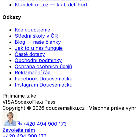
Klubdetifort.cz
— klub dětí Fořt
Odkazy
Kde doučujeme
Střední školy v ČR
Blog — naše články
Jak to u nás funguje
Časté dotazy
Obchodní podmínky
Ochrana osobních údajů
Reklamační řád
Facebook Doucsematiku
Instagram Doucsematiku
Přijímáme také
VISA
Sodexo
Flexi Pass
Copyright ©
2026
doucsematiku.cz · Všechna práva vyh
+420 494 900 173
Zavolejte nám
+420 494 900 173