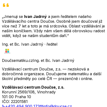
„Jmenuji se
Ivan Jadrný
a jsem ředitelem našeho
Vzdělávacího centra Doučse. Osobně jsem doučoval již
více než 7 let a toto je má srdcovka. Oblast vzdělávání je
naším koníčkem. Vždy nám všem dělá obrovskou radost
vidět, když se našim studentům daří.“
Ing. et Bc. Ivan Jadrný · ředitel
Doučsematiku.cz
Ing. et Bc. Ivan Jadrný
Vzdělávací centrum Doučse, z.s. — nezisková a
dobročinná organizace. Doučujeme matematiku a další
školní předměty po celé ČR — prezenčně i online.
Vzdělávací centrum Doučse, z.s.
Korunní 2569/108, Vinohrady
101 00 Praha 10
IČO:
22201581
+420 494 900 173
info@doucse.cz