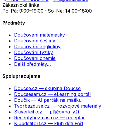
Zákaznická linka
Po–Pá: 9:00–19:00 · So–Ne: 14:00–18:00
Předměty
Doučování matematiky
Doučování češtiny
Doučování angličtiny
Doučování fyziky
Doučování chemie
Další předměty…
Spolupracujeme
Doucse.cz
— skupina Doučse
Doucsesam.cz
— eLearning portál
Doučík
— AI parťák na matiku
Tvorbazduse.cz
— rozvojové materiály
Skiverleih.cz
— půjčovna lyží
Receptybezmasa.cz
— receptář
Klubdetifort.cz
— klub dětí Fořt