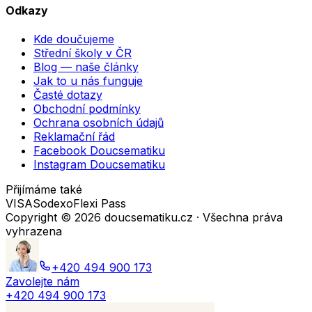
Odkazy
Kde doučujeme
Střední školy v ČR
Blog — naše články
Jak to u nás funguje
Časté dotazy
Obchodní podmínky
Ochrana osobních údajů
Reklamační řád
Facebook Doucsematiku
Instagram Doucsematiku
Přijímáme také
VISA
Sodexo
Flexi Pass
Copyright ©
2026
doucsematiku.cz · Všechna práva
vyhrazena
+420 494 900 173
Zavolejte nám
+420 494 900 173