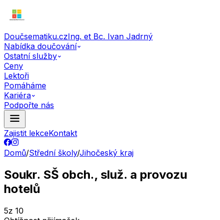
Doučsematiku.cz
Ing. et Bc. Ivan Jadrný
Nabídka doučování
Ostatní služby
Ceny
Lektoři
Pomáháme
Kariéra
Podpořte nás
Zajistit lekce
Kontakt
Domů
/
Střední školy
/
Jihočeský kraj
Soukr. SŠ obch., služ. a provozu
hotelů
5
z 10