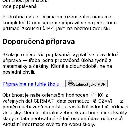
Obtížnost přijímaček
více poptávaná
Podrobná data o přijímacím řízení zatím nemáme
kompletní. Doporučujeme připravit se na jednotnou
přijímací zkoušku (JPZ) jako na běžnou zkoušku.
Doporučená příprava
Škola je o něco víc poptávaná. Vyplatí se pravidelná
příprava — třeba jedna procvičená úloha týdně z
matematiky a češtiny. Klidně a dlouhodobě, ne na
poslední chvíli.
Připravíme na tuhle školu →
Stáhnout jako PDF
Obtížnost je naše orientační hodnocení (1–10) z
veřejných dat CERMAT (data.cermat.cz, © CZVV) — z
poměru uchazečů na místo a výsledků jednotné přijímací
zkoušky. Není to oficiální žebříček ani hodnocení kvality
školy a data neobsahují žádné osobní údaje uchazečů.
Aktuální informace ověřte na webu školy.