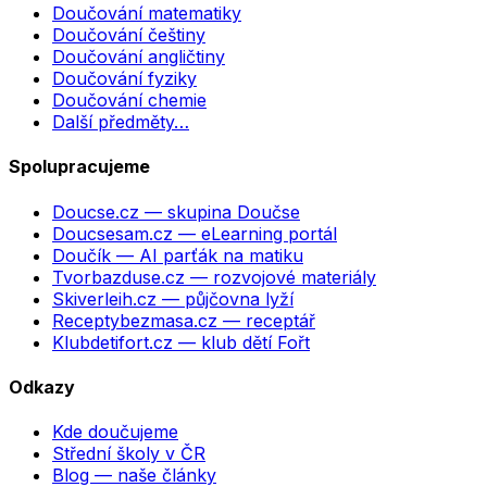
Doučování matematiky
Doučování češtiny
Doučování angličtiny
Doučování fyziky
Doučování chemie
Další předměty…
Spolupracujeme
Doucse.cz
— skupina Doučse
Doucsesam.cz
— eLearning portál
Doučík
— AI parťák na matiku
Tvorbazduse.cz
— rozvojové materiály
Skiverleih.cz
— půjčovna lyží
Receptybezmasa.cz
— receptář
Klubdetifort.cz
— klub dětí Fořt
Odkazy
Kde doučujeme
Střední školy v ČR
Blog — naše články