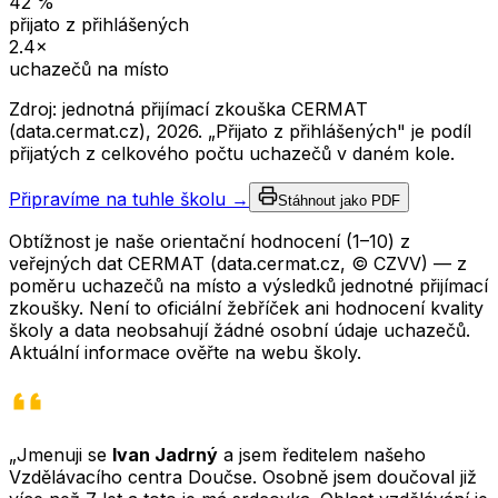
42
%
přijato z přihlášených
2.4
×
uchazečů na místo
Zdroj: jednotná přijímací zkouška CERMAT
(data.cermat.cz),
2026
. „Přijato z přihlášených" je podíl
přijatých z celkového počtu uchazečů v daném kole.
Připravíme na tuhle školu →
Stáhnout jako PDF
Obtížnost je naše orientační hodnocení (1–10) z
veřejných dat CERMAT (data.cermat.cz, © CZVV) — z
poměru uchazečů na místo a výsledků jednotné přijímací
zkoušky. Není to oficiální žebříček ani hodnocení kvality
školy a data neobsahují žádné osobní údaje uchazečů.
Aktuální informace ověřte na webu školy.
„Jmenuji se
Ivan Jadrný
a jsem ředitelem našeho
Vzdělávacího centra Doučse. Osobně jsem doučoval již