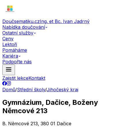
Doučsematiku.cz
Ing. et Bc. Ivan Jadrný
Nabídka doučování
Ostatní služby
Ceny
Lektoři
Pomáháme
Kariéra
Podpořte nás
Zajistit lekce
Kontakt
Domů
/
Střední školy
/
Jihočeský kraj
Gymnázium, Dačice, Boženy
Němcové 213
B. Němcové 213, 380 01 Dačice