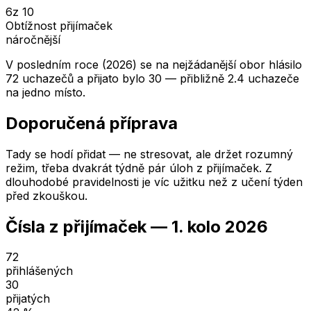
6
z 10
Obtížnost přijímaček
náročnější
V posledním roce (2026) se na nejžádanější obor hlásilo
72 uchazečů a přijato bylo 30 — přibližně 2.4 uchazeče
na jedno místo.
Doporučená příprava
Tady se hodí přidat — ne stresovat, ale držet rozumný
režim, třeba dvakrát týdně pár úloh z přijímaček. Z
dlouhodobé pravidelnosti je víc užitku než z učení týden
před zkouškou.
Čísla z přijímaček —
1. kolo
2026
72
přihlášených
30
přijatých