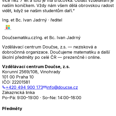
více než 7 let a toto je má srdcovka. Oblast vzdělávání je
naším koníčkem. Vždy nám všem dělá obrovskou radost
vidět, když se našim studentům daří.“
Ing. et Bc. Ivan Jadrný · ředitel
Doučsematiku.cz
Ing. et Bc. Ivan Jadrný
Vzdělávací centrum Doučse, z.s. — nezisková a
dobročinná organizace. Doučujeme matematiku a další
školní předměty po celé ČR — prezenčně i online.
Vzdělávací centrum Doučse, z.s.
Korunní 2569/108, Vinohrady
101 00 Praha 10
IČO:
22201581
+420 494 900 173
info@doucse.cz
Zákaznická linka
Po–Pá: 9:00–19:00 · So–Ne: 14:00–18:00
Předměty